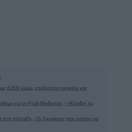
ή
έως 6.000 ευρώ, επιδότηση ενοικίου και
σόδων για τη Ρεάλ Μαδρίτης - «Κλειδί» το
 στη σύνταξη - Οι 3 κινήσεις που πρέπει να