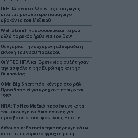
Οι ΗΠΑ αναστέλλουν τις εισαγωγές
από τον μεγαλύτερο παραγωγό
αβοκάντο του Μεξικού
Wall Street: «Ξεφούσκωσε» το ράλι
αλλά το ρεκόρ ήρθε για τον Dow
Ουγγαρία: Την ερχόμενη εβδομάδα η
εκλογή του νέου προέδρου
Οι ΥΠΕΞ ΗΠΑ και Βρετανίας συζήτησαν
την ασφάλεια της Ευρώπης και της
Ουκρανίας
O Mr. Big Short πάει κόντρα στο ράλι:
Προειδοποιεί για κραχ αντίστοιχο του
1987
ΗΠΑ: Το Νέο Μεξικό προσέφυγε κατά
του υπουργείου Δικαιοσύνης για
πρόσβαση στους φακέλους Έπστιν
Λιθουανία: Εντοπίστηκε σήραγγα κάτω
από τον συνοριακό φράχτη με τη