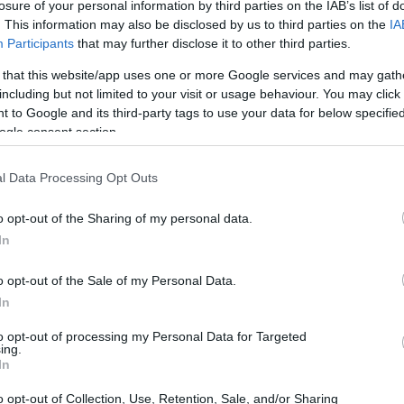
losure of your personal information by third parties on the IAB’s list of
. This information may also be disclosed by us to third parties on the
IA
ιτροπή της Βουλής, ο κ. Θεοδωρικάκος,
Participants
that may further disclose it to other third parties.
20:40
αντικό κοινωνικό έργο σε αυτή την
 that this website/app uses one or more Google services and may gath
στήσω για την σκέψη και την
including but not limited to your visit or usage behaviour. You may click 
Άδωνι Γεωργιάδη. Γιατί δεν υπάρχει
20:23
 to Google and its third-party tags to use your data for below specifi
ώπινη ζωή και την υγεία, από το να
ogle consent section.
ους. Γιατί οι περισσότεροι που οδηγούν,
20:15
l Data Processing Opt Outs
ονται σε ηλικία που αισθάνονται άτρωτοι.
α σώσουμε τις ανθρώπινες ζωές, γι' αυτό
o opt-out of the Sharing of my personal data.
20:14
In
o opt-out of the Sale of my Personal Data.
20:03
In
to opt-out of processing my Personal Data for Targeted
ing.
In
19:53
o opt-out of Collection, Use, Retention, Sale, and/or Sharing