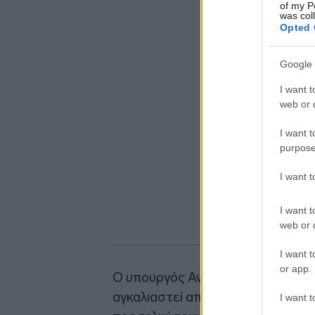
of my P
was col
Opted 
Google 
I want t
web or d
I want t
purpose
I want 
I want t
web or d
I want t
or app.
Ο υπουργός Ανάπτυξης συνέχισε 
αγκαλιαστεί από όλους. Είναι μια κ
I want t