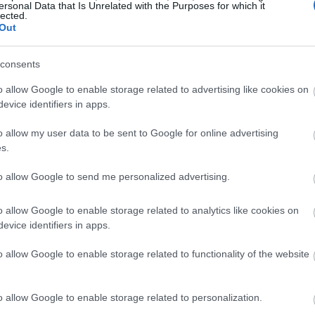
ersonal Data that Is Unrelated with the Purposes for which it
lected.
19:37
Out
consents
19:32
o allow Google to enable storage related to advertising like cookies on
evice identifiers in apps.
19:29
o allow my user data to be sent to Google for online advertising
s.
19:12
to allow Google to send me personalized advertising.
o allow Google to enable storage related to analytics like cookies on
19:02
evice identifiers in apps.
o allow Google to enable storage related to functionality of the website
18:47
πως «αυτή η πρωτοβουλία αξίζει να
αλή ευκαιρία για μια πανεθνική καμπάνια, να
o allow Google to enable storage related to personalization.