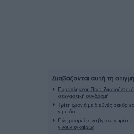
Διαβάζονται αυτή τη στιγμ
Πυρόπληκτοι: Ποιοι δικαιούνται 
στεγαστική συνδρομή
Τρίτη χρονιά με διεθνές ρεκόρ ε
γήπεδο
Πώς μπορείτε να βγείτε νωρίτερα
γίνουν εγκαίρως