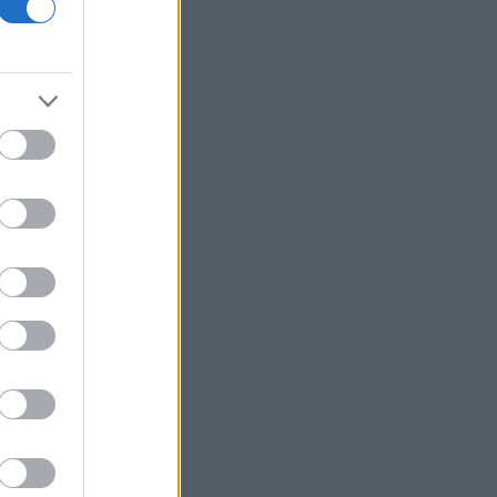
Viohalco: Στα 4,3 δισ. ευρώ ο τζίρος
εξαμήνου, αύξηση 14% - «Άλμα» 62%
στα κέρδη προ φόρων
Fitch: Ο κίνδυνος διόρθωσης στην AI
απειλεί οικονομία και αγορές
Επιφυλακτικό ρεκόρ στις ευρωαγορές
με το βλέμμα στις διαπραγματεύσεις
ΗΠΑ-Ιράν
Τρεις συλλήψεις σε Τρίκαλα, Ανατολική
Αττική και Πρέβεζα για πρόκληση
πυρκαγιάς και παραβάσεις
πυροπροστασίας
Ιράν: Συμφώνησε με το Ομάν για τις
συντεταγμένες της διαδρομής μέσω
των Στενών του Ορμούζ
Flexopack: Από 7 Αυγούστου η
διαπραγμάτευση των 82.400 νέων
μετοχών