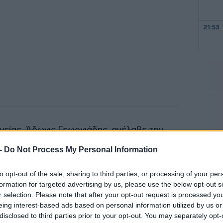
21:53
21:40
21:30
γείας, Άδωνις Γεωργιάδης, ανέλαβε την
όταση να μην πωλούνται καύσιμα σε
21:15
 -
Do Not Process My Personal Information
υργός Ανάπτυξης, Τάκης Θεοδωρικάκος,
λών, συμφώνησαν με την πρόταση και το
to opt-out of the sale, sharing to third parties, or processing of your per
21:03
ν σχετική τροπολογία, η οποία θα
formation for targeted advertising by us, please use the below opt-out s
r selection. Please note that after your opt-out request is processed y
ταφορών καταθέσει τον νέο Κ.Ο.Κ. στη
eing interest-based ads based on personal information utilized by us or
20:53
disclosed to third parties prior to your opt-out. You may separately opt-