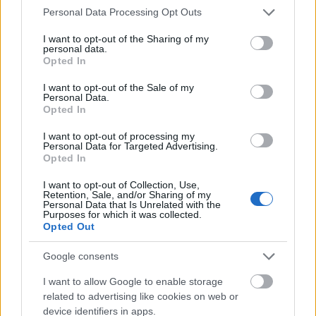
Please note that this website/app uses one or more Google
Personal Data Processing Opt Outs
services and may gather and store information including but
not limited to your visit or usage behaviour. You may click to
I want to opt-out of the Sharing of my
personal data.
grant or deny consent to Google and its third-party tags to
BEST OF
INTERNET
Opted In
use your data for below specified purposes in below Google
consent section.
I want to opt-out of the Sale of my
Personal Data.
Opted In
I want to opt-out of processing my
Personal Data for Targeted Advertising.
Opted In
I want to opt-out of Collection, Use,
Retention, Sale, and/or Sharing of my
Personal Data that Is Unrelated with the
Purposes for which it was collected.
Opted Out
Google consents
I want to allow Google to enable storage
related to advertising like cookies on web or
device identifiers in apps.