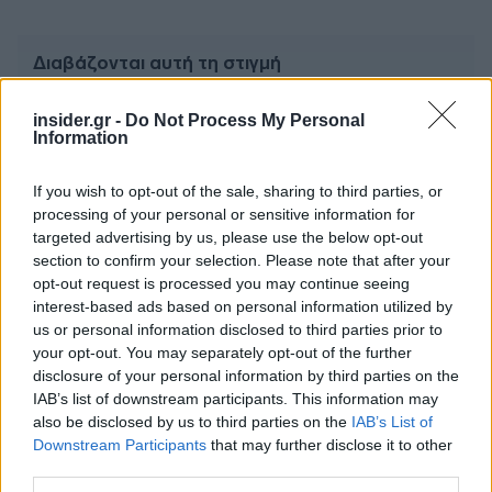
Διαβάζονται αυτή τη στιγμή
Η χαμηλή… απόδοση Μητσοτάκη στις
insider.gr -
Do Not Process My Personal
στοιχηματικές - Ποιος επισκέφθηκε τα
Information
πυρόπληκτα ζωάκια - Το μισογεμάτο ποτήρι
του ΣΥΡΙΖΑ
If you wish to opt-out of the sale, sharing to third parties, or
Ποια είναι η (κυβερνητική) λίστα με τα μεγάλα
processing of your personal or sensitive information for
οδικά έργα και τα εκτιμώμενα
targeted advertising by us, please use the below opt-out
χρονοδιαγράμματα
section to confirm your selection. Please note that after your
Δυτ. Αττική: Το χρονοδιάγραμμα
opt-out request is processed you may continue seeing
interest-based ads based on personal information utilized by
αποκατάστασης μετά τη φωτιά - Στόχος η
us or personal information disclosed to third parties prior to
έναρξη των έργων πριν τις 15/9
your opt-out. You may separately opt-out of the further
disclosure of your personal information by third parties on the
IAB’s list of downstream participants. This information may
also be disclosed by us to third parties on the
IAB’s List of
Downstream Participants
that may further disclose it to other
third parties.
TAGS:
Κορονοϊός
Ανεμβολίαστοι
Rapid test