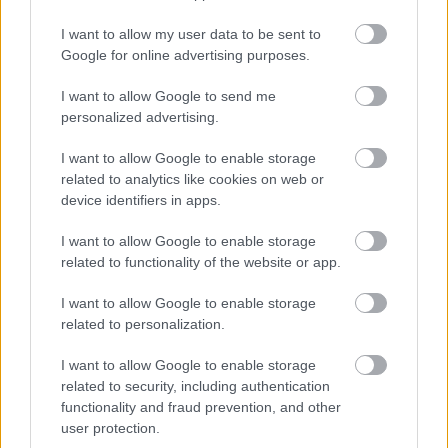
I want to allow my user data to be sent to
Ολυμπιακός: Πρόταση για δανεισμό και οψιόν
Google for online advertising purposes.
αγοράς του Μόουρα σύμφωνα με τους Πορτογάλους
I want to allow Google to send me
Φενέρμπαχτσε: Αντέγραψε τον ποδοσφαιρικό
personalized advertising.
Παναθηναϊκό με Spiderman και Λιβάι Γκαρσία!
I want to allow Google to enable storage
related to analytics like cookies on web or
Ρεάλ Μαδρίτης ή Μπαρτσελόνα; Ο Ρόδρι μπροστά
device identifiers in apps.
στο μεγαλύτερο δίλημμα της καριέρας του
I want to allow Google to enable storage
related to functionality of the website or app.
I want to allow Google to enable storage
related to personalization.
I want to allow Google to enable storage
related to security, including authentication
functionality and fraud prevention, and other
user protection.