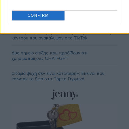
CONFIRM
«Εδώ η Αθήνα θυμίζει Ευρώπη»: H γειτονιά εκτός
κέντρου που ανακάλυψαν στο TikTok
Δύο σημείο στίξης που προδίδουν ότι
χρησιμοποίησες CHAT-GPT
«Καμία ψυχή δεν είναι κατώτερη»: Εκείνοι που
έσωσαν τα ζώα στο Πόρτο Γερμενό