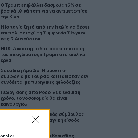
Ο Τραμπ επιβάλλει δασμούς 15% σε
βασικά υλικά τσιπ για να αντιμετωπίσει
την Κίνα
H Ισπανία ζητά από την Ιταλία να θέσει
και πάλι σε ισχύ τη Συμφωνία Σένγκεν
έως 9 Αυγούστου
ΗΠΑ: Δικαστήριο διατάσσει την άρση
του «παγώματος» Τραμπ στα αιολικά
έργα
Σαουδική Αραβία: Η αμυντική
συμφωνία με Τουρκία και Πακιστάν δεν
συνδέεται με πυρηνικές φιλοδοξίες
Γεωργιάδης από Ρόδο: «Σε ενάμιση
χρόνο, το νοσοκομείο θα είναι
καινούργιο»
Η Deloitte αποκλειστικός σύμβουλος
της ΔΕΗ για την στρατηγική είσοδο
στην Πολωνία
Πυρκαγιά στο Στεφάνι Κορινθίας -
sonal or