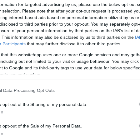
α, της Ολλανδίας, Μένο Σνελ και της
formation for targeted advertising by us, please use the below opt-out s
r selection. Please note that after your opt-out request is processed y
ν ψηφοφορίας που διεξήχθη στο
eing interest-based ads based on personal information utilized by us or
16:47
ανδός Μένο Σνελ έλαβε τις λιγότερες
disclosed to third parties prior to your opt-out. You may separately opt-
ωρήσει από την κούρσα διεκδίκησης της
losure of your personal information by third parties on the IAB’s list of
. This information may also be disclosed by us to third parties on the
IA
16:41
Participants
that may further disclose it to other third parties.
 that this website/app uses one or more Google services and may gath
16:35
including but not limited to your visit or usage behaviour. You may click 
 to Google and its third-party tags to use your data for below specifi
ogle consent section.
16:23
l Data Processing Opt Outs
16:11
o opt-out of the Sharing of my personal data.
In
16:00
o opt-out of the Sale of my Personal Data.
In