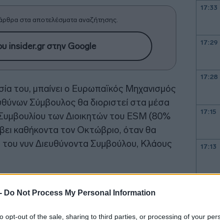
17:33
άρθρα στα αποτελέσματα αναζήτησης.
17:29
υ insider.gr στην Google
17:28
γεσία του, μπαίνει ο Ευρωπαϊκός Μηχανισμός
υθύνων Σύμβουλος θα διοριστεί στα μέσα
17:15
υ Συμβουλίου των Διοικητών του ESM (80%
βει καθήκοντα τον Οκτώβριο, όταν θα
α του νυν Διευθύνοντα Συμβούλου, Κλάους
17:13
16:54
οψήφιοι για την ηγεσία του ESM ήταν
 -
Do Not Process My Personal Information
ι, επικεφαλής του Γραφείου του
τιλόνι και οι πρώην υπουργοί οικονομικών
16:53
to opt-out of the sale, sharing to third parties, or processing of your per