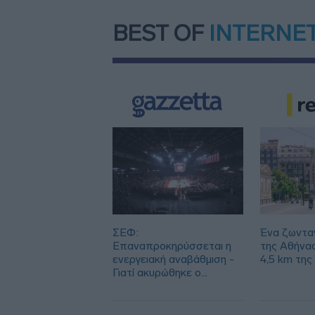
BEST OF
INTERNE
ΣΕΦ:
Ένα ζωντα
Επαναπροκηρύσσεται η
της Αθήνα
ενεργειακή αναβάθμιση -
4,5 km της
Γιατί ακυρώθηκε ο
πρώτος διαγωνισμός