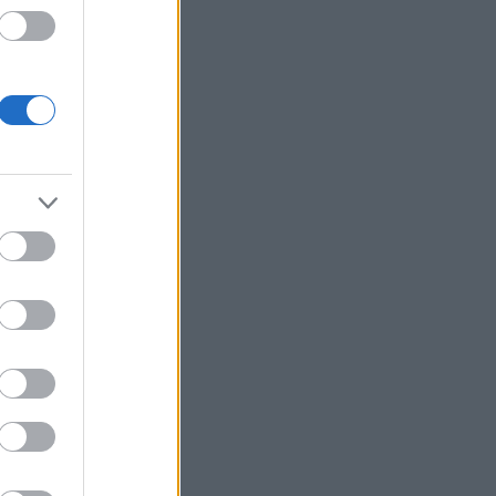
ΗΠΑ: Χάθηκαν 23.000 θέσεις εργασίας
τον Ιούλιο - Σημάδια επιδείνωσης στην
αγορά εργασίας
Διεθνή μέσα της Ιταλίας
ανακαλύπτουν τη διαχρονική γοητεία
της Σύρου
Τραμπ: Τα επιτόκια πρέπει να
μειωθούν, αλλά δεν εξαρτάται
αποκλειστικά από τον Γουόρς
ΙΣΑ: Έκκληση για εντατικοποίηση
μέτρων κατά των κουνουπιών λόγω
αυξημένης κυκλοφορίας του ιού
Δυτικού Νείλου στην Αττική
Σε κατάσταση κινητοποίησης Red
Code αύριο Κρήτη, Χίος, Σάμος και
Ικαρία
Η Ρωσία «βγάζει στο σφυρί» το 30%
του μεγαλύτερου αεροδρομίου της
Μόσχας