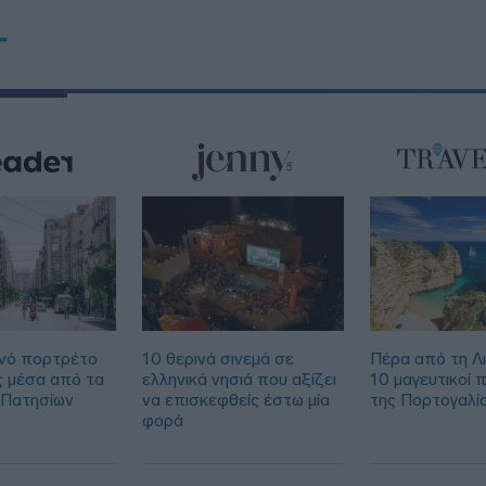
T
14:11
νό πορτρέτο
10 θερινά σινεμά σε
Πέρα από τη Λ
ς μέσα από τα
ελληνικά νησιά που αξίζει
10 μαγευτικοί 
 Πατησίων
να επισκεφθείς έστω μία
της Πορτογαλί
φορά