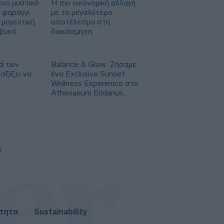
ένο μυστικό
Η πιο οικονομική αλλαγή
 φαράγγι
με το μεγαλύτερο
 μαγευτική
αποτέλεσμα στη
ιβυκό
διακόσμηση
ά των
Balance & Glow: Ζήσαμε
αξίζει να
ένα Exclusive Sunset
Wellness Experience στο
Athenaeum Eridanus
Luxury Hotel
ότητα
Sustainability