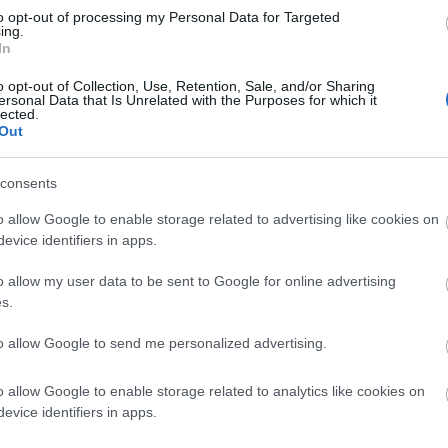
to opt-out of processing my Personal Data for Targeted
15:50
ing.
In
o opt-out of Collection, Use, Retention, Sale, and/or Sharing
15:39
ersonal Data that Is Unrelated with the Purposes for which it
News
και μάθετε πρώτοι όλες τις
ειδήσεις
από την
lected.
Out
15:30
consents
o allow Google to enable storage related to advertising like cookies on
15:28
evice identifiers in apps.
o allow my user data to be sent to Google for online advertising
s.
15:24
to allow Google to send me personalized advertising.
o allow Google to enable storage related to analytics like cookies on
15:12
evice identifiers in apps.