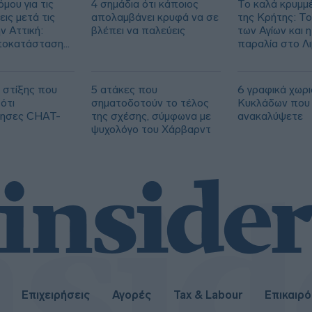
μου για τις
4 σημάδια ότι κάποιος
Το καλά κρυμμ
ις μετά τις
απολαμβάνει κρυφά να σε
της Κρήτης: Το
ν Αττική:
βλέπει να παλεύεις
των Αγίων και η
ποκατάσταση
παραλία στο Λ
00 στρεμμάτων
 στίξης που
5 ατάκες που
6 γραφικά χωρι
ότι
σηματοδοτούν το τέλος
Κυκλάδων που 
ίησες CHAT-
της σχέσης, σύμφωνα με
ανακαλύψετε
ψυχολόγο του Χάρβαρντ
Επιχειρήσεις
Αγορές
Tax & Labour
Επικαιρ