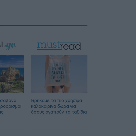
συμφωνία που υπογράφουν Τουρκία,
Πακιστάν και Σαουδική Αραβία
Trade Estates: Απόκτηση του 50% στο
Sofia South Ring Mall έναντι 49,35
εκατ. ευρώ
ισαβόνα:
Βρήκαμε τα πιο χρήσιμα
προορισμοί
καλοκαιρινά δώρα για
ας
όσους αγαπούν τα ταξίδια