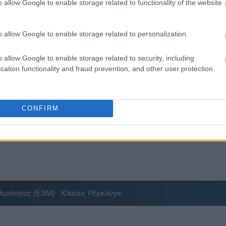
o allow Google to enable storage related to functionality of the website
15:04
o allow Google to enable storage related to personalization.
ή
15:01
o allow Google to enable storage related to security, including
 δρόμο για το 2027 - Το παράπονο της
cation functionality and fraud prevention, and other user protection.
τούν Ιστορία
14:54
άσινα», «κίτρινα» και «κόκκινα» σπίτια για
CONFIRM
 με τα μεγάλα οδικά έργα και τα εκτιμώμενα
14:47
14:35
14:31
ερότητας (ESM)
Κλάους Ρέγκλινγκ
14:28