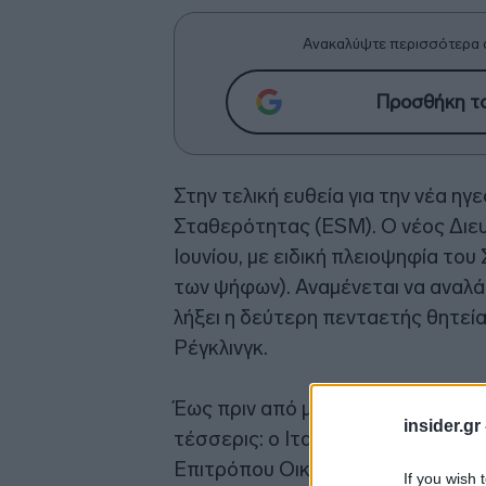
Ανακαλύψτε περισσότερα 
Προσθήκη το
Στην τελική ευθεία για την νέα η
Σταθερότητας (ESM). Ο νέος Διε
Ιουνίου, με ειδική πλειοψηφία το
των ψήφων). Αναμένεται να αναλά
λήξει η δεύτερη πενταετής θητεί
Ρέγκλινγκ.
Έως πριν από μία εβδομάδα, οι υπ
insider.gr
τέσσερις: ο Ιταλός, Μάρκο Μπούτ
Επιτρόπου Οικονομίας, Πάολο Τζεν
If you wish 