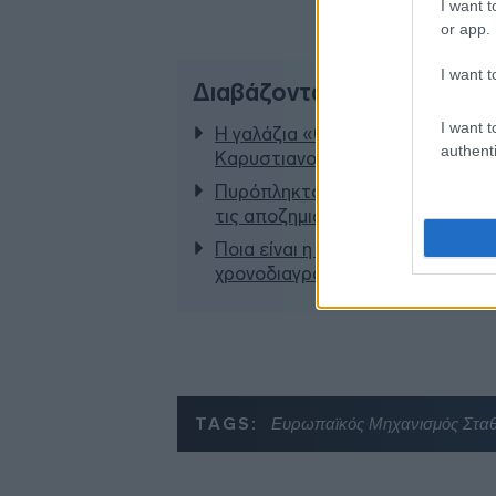
I want t
or app.
I want t
Διαβάζονται αυτή τη στιγμ
I want t
Η γαλάζια «θετική ατζέντα» στο
authenti
Καρυστιανού - Στον ΣΥΡΙΖΑ μελε
Πυρόπληκτοι: Τι σημαίνουν τα «πρ
τις αποζημιώσεις
Ποια είναι η (κυβερνητική) λίστα
χρονοδιαγράμματα
TAGS:
Ευρωπαϊκός Μηχανισμός Σταθ