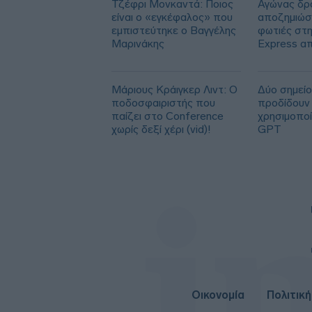
Τζέφρι Μονκαντά: Ποιος
Αγώνας δρό
είναι ο «εγκέφαλος» που
αποζημιώσε
εμπιστεύτηκε ο Βαγγέλης
φωτιές στη
Μαρινάκης
Express α
των 113.0
Μάριους Κράιγκερ Λιντ: Ο
Δύο σημείο
ποδοσφαιριστής που
προδίδουν 
παίζει στο Conference
χρησιμοπο
χωρίς δεξί χέρι (vid)!
GPT
Οικονομία
Πολιτική