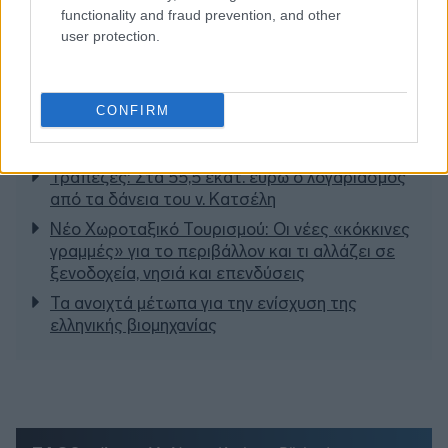
functionality and fraud prevention, and other
user protection.
CONFIRM
Διαβάζονται αυτή τη στιγμή
Τράπεζες: Στα 55,5 εκατ. ευρώ ο λογαριασμός
από τα δάνεια του ν. Κατσέλη
Νέο Χωροταξικό Τουρισμού: Οι νέες «κόκκινες
γραμμές» για το περιβάλλον και τι αλλάζει σε
ξενοδοχεία, νησιά και επενδύσεις
Τα ανοιχτά μέτωπα για την ενίσχυση της
ελληνικής βιομηχανίας