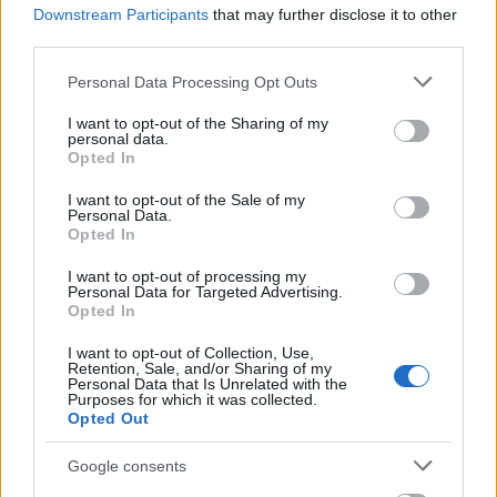
Downstream Participants
that may further disclose it to other
third parties.
Please note that this website/app uses one or more Google
Personal Data Processing Opt Outs
services and may gather and store information including but
not limited to your visit or usage behaviour. You may click to
I want to opt-out of the Sharing of my
personal data.
grant or deny consent to Google and its third-party tags to
Opted In
use your data for below specified purposes in below Google
consent section.
I want to opt-out of the Sale of my
Personal Data.
Opted In
I want to opt-out of processing my
Personal Data for Targeted Advertising.
Opted In
I want to opt-out of Collection, Use,
Retention, Sale, and/or Sharing of my
Personal Data that Is Unrelated with the
Purposes for which it was collected.
Opted Out
Google consents