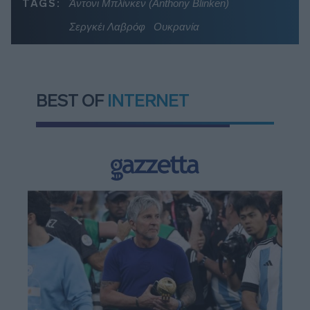
TAGS:
Άντονι Μπλίνκεν (Anthony Blinken)
Σεργκέι Λαβρόφ
Ουκρανία
BEST OF
INTERNET