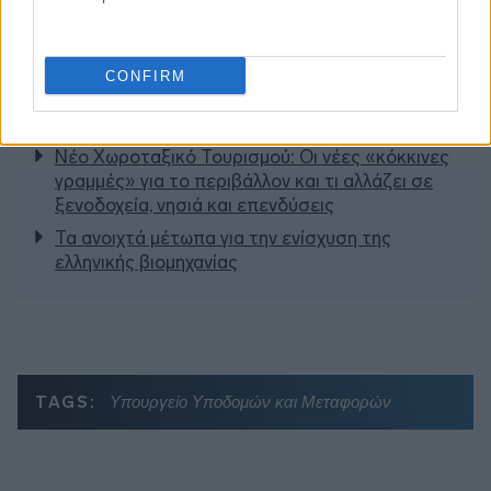
Διαβάζονται αυτή τη στιγμή
CONFIRM
Τράπεζες: Στα 55,5 εκατ. ευρώ ο λογαριασμός
από τα δάνεια του ν. Κατσέλη
Νέο Χωροταξικό Τουρισμού: Οι νέες «κόκκινες
γραμμές» για το περιβάλλον και τι αλλάζει σε
ξενοδοχεία, νησιά και επενδύσεις
Τα ανοιχτά μέτωπα για την ενίσχυση της
ελληνικής βιομηχανίας
TAGS:
Υπουργείο Υποδομών και Μεταφορών