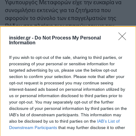
Υφυπουργός Μεταφορών είχε την ευκαιρία να
συνομιλήσει εκτενώς για τα ζητήματα που
αφορούν το σύνολο των επαγγελματιών της
Ρόδου στο πλαίσιο των επαφών του με τον
Πρόεδρο των Κ.Τ.Ε.Λ. Ρόδου κ. Κώστα Σάββα,
insider.gr -
Do Not Process My Personal
τον Πρόεδρο Δ.Ε.Σ ΡΟΔΑ κ. Δημήτρη Τσίκκη, τον
Information
πρόεδρο Σωματείου Επιχειρήσεων Ενοικιάσεων
Οχημάτων Ρόδου «Ήλιος» κ. Μάριο Κασάπη, τον
If you wish to opt-out of the sale, sharing to third parties, or
processing of your personal or sensitive information for
Πρόεδρο του Πανδωδεκανησιακού Σωματείου
targeted advertising by us, please use the below opt-out
Τουριστικών Λεωφορείων κ. Σωτήρης Δρακιού και
section to confirm your selection. Please note that after your
τον Πρόεδρο της Ένωσης Τουριστικών Γραφείων
opt-out request is processed you may continue seeing
Δωδεκανήσου κ. Χρήστο Μιχαλάκη.
interest-based ads based on personal information utilized by
us or personal information disclosed to third parties prior to
your opt-out. You may separately opt-out of the further
disclosure of your personal information by third parties on the
IAB’s list of downstream participants. This information may
also be disclosed by us to third parties on the
IAB’s List of
Downstream Participants
that may further disclose it to other
third parties.