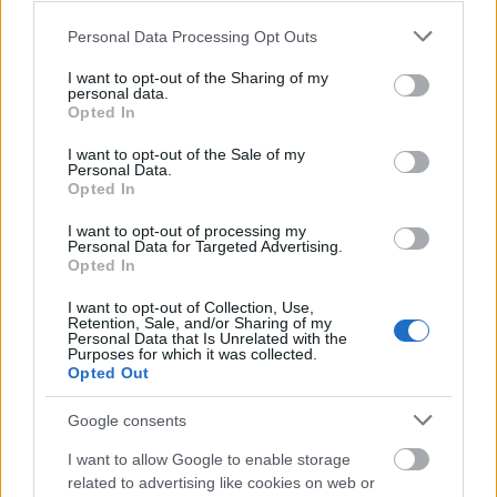
Please note that this website/app uses one or more Google
Personal Data Processing Opt Outs
services and may gather and store information including but
not limited to your visit or usage behaviour. You may click to
I want to opt-out of the Sharing of my
personal data.
grant or deny consent to Google and its third-party tags to
Opted In
use your data for below specified purposes in below Google
consent section.
I want to opt-out of the Sale of my
Personal Data.
Opted In
I want to opt-out of processing my
Personal Data for Targeted Advertising.
Opted In
I want to opt-out of Collection, Use,
Retention, Sale, and/or Sharing of my
Personal Data that Is Unrelated with the
Purposes for which it was collected.
Opted Out
Google consents
I want to allow Google to enable storage
related to advertising like cookies on web or