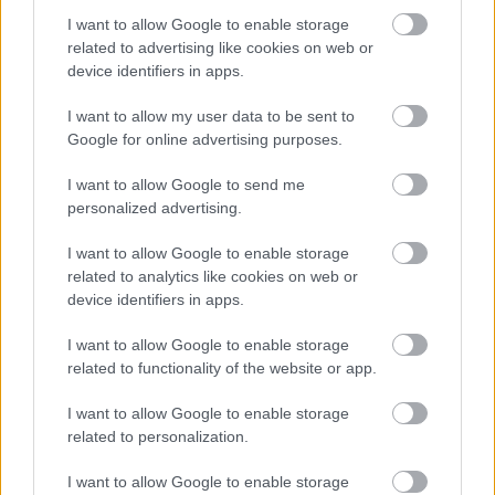
I want to allow Google to enable storage
related to advertising like cookies on web or
device identifiers in apps.
I want to allow my user data to be sent to
Google for online advertising purposes.
Ολυμπιακός: Τελειώνει άμεσα του Μπραγκάντσα
σύμφωνα με την A Bola
I want to allow Google to send me
personalized advertising.
Λιβάι Γκαρσία - Παναθηναϊκός: Τα οικονομικά
I want to allow Google to enable storage
δεδομένα του σπουδαίου deal
related to analytics like cookies on web or
device identifiers in apps.
Νέντοβιτς για Γουόκαπ: «Είναι από τους πιο...
βρώμικους παίκτες της EuroLeague, αλλά τόσο καλό
I want to allow Google to enable storage
παιδί!»
related to functionality of the website or app.
I want to allow Google to enable storage
related to personalization.
I want to allow Google to enable storage