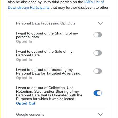
also be disclosed by us to third parties on the
IAB’s List of
Downstream Participants
that may further disclose it to other
third parties.
Please note that this website/app uses one or more Google
TAGS:
ΗΠΑ
Συρία
Personal Data Processing Opt Outs
services and may gather and store information including but
not limited to your visit or usage behaviour. You may click to
I want to opt-out of the Sharing of my
personal data.
grant or deny consent to Google and its third-party tags to
Opted In
use your data for below specified purposes in below Google
BEST OF
INTERNET
consent section.
I want to opt-out of the Sale of my
Personal Data.
Opted In
I want to opt-out of processing my
Personal Data for Targeted Advertising.
Opted In
I want to opt-out of Collection, Use,
Retention, Sale, and/or Sharing of my
Personal Data that Is Unrelated with the
Purposes for which it was collected.
Opted Out
Google consents