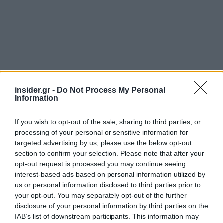
insider.gr -
Do Not Process My Personal
Information
If you wish to opt-out of the sale, sharing to third parties, or
Διαβάζονται αυτή τη στιγμή
processing of your personal or sensitive information for
Πυρόπληκτοι: Ποιοι δικαιούνται έως 6.000 ευρώ,
targeted advertising by us, please use the below opt-out
επιδότηση ενοικίου και στεγαστική συνδρομή
section to confirm your selection. Please note that after your
opt-out request is processed you may continue seeing
Τρίτη χρονιά με διεθνές ρεκόρ εσόδων για τη
interest-based ads based on personal information utilized by
Ρεάλ Μαδρίτης - «Κλειδί» το γήπεδο
us or personal information disclosed to third parties prior to
Πώς μπορείτε να βγείτε νωρίτερα στη σύνταξη
your opt-out. You may separately opt-out of the further
- Οι 3 κινήσεις που πρέπει να γίνουν εγκαίρως
disclosure of your personal information by third parties on the
IAB’s list of downstream participants. This information may