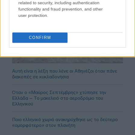
related to security, including authentication
functionality and fraud prevention, and other
user protection.
CONFIRM
Αυτή είναι η λέξη που λένε οι Αθηνέζοι όταν πάνε
διακοπές σε κυκλαδονήσια
Όταν ο «Μαύρος Σεπτέμβρης» χτύπησε την
Ελλάδα – Το μακελειό στο αεροδρόμιο του
Ελληνικού
Ποιο ελληνικό χωριό ανακηρύχθηκε ως το δεύτερο
«ομορφότερο» στον πλανήτη