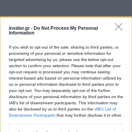
Ακολουθήστε το
insider.gr στο Google News
και μάθετε
πρώτοι όλες τις
ειδήσεις
από την Ελλάδα και τον κόσμο.
insider.gr -
Do Not Process My Personal
Information
If you wish to opt-out of the sale, sharing to third parties, or
processing of your personal or sensitive information for
targeted advertising by us, please use the below opt-out
section to confirm your selection. Please note that after your
opt-out request is processed you may continue seeing
interest-based ads based on personal information utilized by
us or personal information disclosed to third parties prior to
your opt-out. You may separately opt-out of the further
disclosure of your personal information by third parties on the
IAB’s list of downstream participants. This information may
also be disclosed by us to third parties on the
IAB’s List of
Downstream Participants
that may further disclose it to other
third parties.
Please note that this website/app uses one or more Google