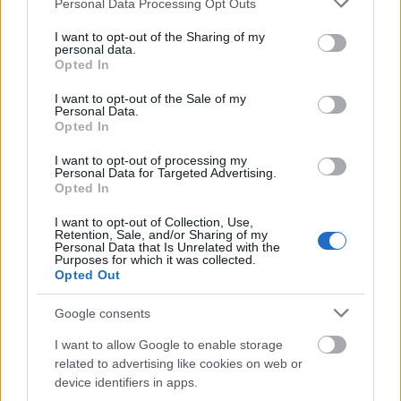
Personal Data Processing Opt Outs
services and may gather and store information including but
Διαβάζονται αυτή τη στιγμή
not limited to your visit or usage behaviour. You may click to
I want to opt-out of the Sharing of my
personal data.
grant or deny consent to Google and its third-party tags to
Τράπεζες: Στα 55,5 εκατ. ευρώ ο λογαριασμός
Opted In
use your data for below specified purposes in below Google
από τα δάνεια του ν. Κατσέλη
consent section.
I want to opt-out of the Sale of my
Νέο Χωροταξικό Τουρισμού: Οι νέες «κόκκινες
Personal Data.
Opted In
γραμμές» για το περιβάλλον και τι αλλάζει σε
ξενοδοχεία, νησιά και επενδύσεις
I want to opt-out of processing my
Personal Data for Targeted Advertising.
Τα ανοιχτά μέτωπα για την ενίσχυση της
Opted In
ελληνικής βιομηχανίας
I want to opt-out of Collection, Use,
Retention, Sale, and/or Sharing of my
Personal Data that Is Unrelated with the
Purposes for which it was collected.
Opted Out
TAGS:
Τουρκία
Συρία
Google consents
I want to allow Google to enable storage
related to advertising like cookies on web or
device identifiers in apps.