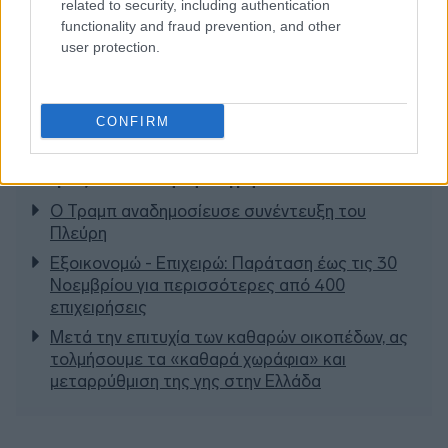
related to security, including authentication
functionality and fraud prevention, and other
user protection.
CONFIRM
Διαβάζονται αυτή τη στιγμή
Ο Τραμπ αναδημοσίευσε συνέντευξη του
Πλεύρη
Εξοικονομώ - Επιχειρώ: Παράταση έως τις 30
Νοεμβρίου για περισσότερες από 400
επιχειρήσεις
Μετά την επιτυχία των καθαρών οικοπέδων, ας
τολμήσουμε τα «καθαρά χωράφια» και
μεταρρύθμιση της γης στην Ελλάδα