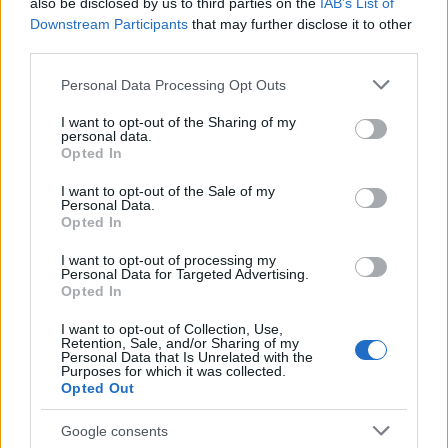
also be disclosed by us to third parties on the
IAB’s List of
Downstream Participants
that may further disclose it to other
third parties.
Please note that this website/app uses one or more Google
Personal Data Processing Opt Outs
services and may gather and store information including but
not limited to your visit or usage behaviour. You may click to
I want to opt-out of the Sharing of my
personal data.
grant or deny consent to Google and its third-party tags to
Opted In
use your data for below specified purposes in below Google
consent section.
I want to opt-out of the Sale of my
Personal Data.
Opted In
I want to opt-out of processing my
Personal Data for Targeted Advertising.
Opted In
I want to opt-out of Collection, Use,
Retention, Sale, and/or Sharing of my
Personal Data that Is Unrelated with the
Purposes for which it was collected.
Opted Out
Google consents