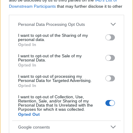
also be disclosed by us to third parties on the
IAB’s List of
Downstream Participants
that may further disclose it to other
third parties.
Please note that this website/app uses one or more Google
Personal Data Processing Opt Outs
services and may gather and store information including but
not limited to your visit or usage behaviour. You may click to
I want to opt-out of the Sharing of my
personal data.
grant or deny consent to Google and its third-party tags to
Opted In
use your data for below specified purposes in below Google
consent section.
I want to opt-out of the Sale of my
Διαβάζονται αυτή τη στιγμή
Personal Data.
Opted In
Τράπεζες: Στα 55,5 εκατ. ευρώ ο λογαριασμός
από τα δάνεια του ν. Κατσέλη
I want to opt-out of processing my
Personal Data for Targeted Advertising.
Νέο Χωροταξικό Τουρισμού: Οι νέες «κόκκινες
Opted In
γραμμές» για το περιβάλλον και τι αλλάζει σε
ξενοδοχεία, νησιά και επενδύσεις
I want to opt-out of Collection, Use,
Retention, Sale, and/or Sharing of my
Τα ανοιχτά μέτωπα για την ενίσχυση της
Personal Data that Is Unrelated with the
Purposes for which it was collected.
ελληνικής βιομηχανίας
Opted Out
Google consents