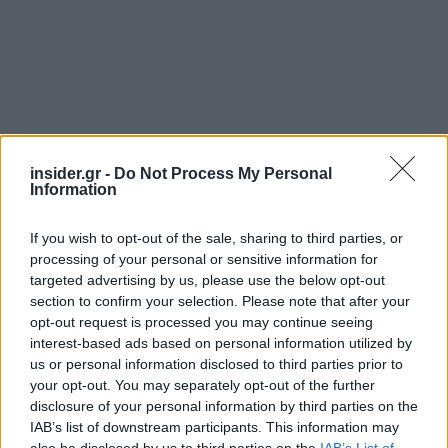
insider.gr -
Do Not Process My Personal
Information
Ακολουθήστε το
insider.gr στο Google News
και μάθετε
πρώτοι όλες τις
ειδήσεις
από την Ελλάδα και τον κόσμο.
If you wish to opt-out of the sale, sharing to third parties, or
processing of your personal or sensitive information for
targeted advertising by us, please use the below opt-out
section to confirm your selection. Please note that after your
opt-out request is processed you may continue seeing
interest-based ads based on personal information utilized by
us or personal information disclosed to third parties prior to
your opt-out. You may separately opt-out of the further
disclosure of your personal information by third parties on the
IAB’s list of downstream participants. This information may