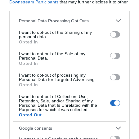
Downstream Participants
that may further disclose it to other
third parties.
Please note that this website/app uses one or more Google
Personal Data Processing Opt Outs
services and may gather and store information including but
not limited to your visit or usage behaviour. You may click to
I want to opt-out of the Sharing of my
personal data.
grant or deny consent to Google and its third-party tags to
Opted In
Διαβάζονται αυτή τη στιγμή
use your data for below specified purposes in below Google
consent section.
Ο Τραμπ αναδημοσίευσε συνέντευξη του
I want to opt-out of the Sale of my
Personal Data.
Πλεύρη
Opted In
Εξοικονομώ - Επιχειρώ: Παράταση έως τις 30
I want to opt-out of processing my
Νοεμβρίου για περισσότερες από 400
Personal Data for Targeted Advertising.
επιχειρήσεις
Opted In
Μετά την επιτυχία των καθαρών οικοπέδων, ας
I want to opt-out of Collection, Use,
τολμήσουμε τα «καθαρά χωράφια» και
Retention, Sale, and/or Sharing of my
Personal Data that Is Unrelated with the
μεταρρύθμιση της γης στην Ελλάδα
Purposes for which it was collected.
Opted Out
Google consents