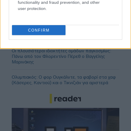
functionality and fraud prevention, and other
user protection.
Ολυμπιακός, Γουόκαπ: Δεν υπάρχει οπισθοχώρηση
από την αρχική τιμή πώλησης των 3 εκατομμυρίων
CONFIRM
ευρώ!
Οι πλουσιότεροι ιδιοκτήτες ομάδων παγκοσμίως:
Πάνω από τον Φλορεντίνο Πέρεθ ο Βαγγέλης
Μαρινάκης
Ολυμπιακός: Ο φορ Ουγκάλντε, τα φαβορί στα χαφ
(Κάσερες, Καντιού) και ο Τικνιζιάν για αριστερά