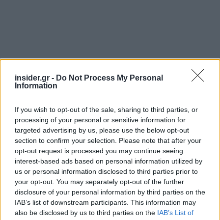
insider.gr -
Do Not Process My Personal
Ακολουθήστε το
insider.gr στο Google News
και μάθετε
Information
πρώτοι όλες τις
ειδήσεις
από την Ελλάδα και τον κόσμο.
If you wish to opt-out of the sale, sharing to third parties, or
processing of your personal or sensitive information for
targeted advertising by us, please use the below opt-out
section to confirm your selection. Please note that after your
opt-out request is processed you may continue seeing
interest-based ads based on personal information utilized by
us or personal information disclosed to third parties prior to
your opt-out. You may separately opt-out of the further
disclosure of your personal information by third parties on the
IAB’s list of downstream participants. This information may
also be disclosed by us to third parties on the
IAB’s List of