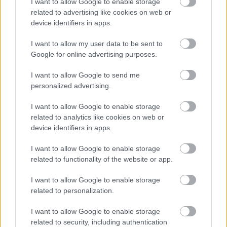
I want to allow Google to enable storage
related to advertising like cookies on web or
device identifiers in apps.
I want to allow my user data to be sent to
Διαβάζονται αυτή τη στιγμή
Google for online advertising purposes.
Η χώρα που ζει το δημογραφικό μας μέλλον
προβλέπεται να χάσει το 30% του πληθυσμού
I want to allow Google to send me
της μέχρι το 2070
personalized advertising.
Ακαθάριστα οικόπεδα: Τι γίνεται όταν ο
I want to allow Google to enable storage
ιδιοκτήτης δεν τα καθαρίσει - Πώς κινούνται
related to analytics like cookies on web or
δήμοι και ΠΣ, ποιος πληρώνει τον λογαριασμό
device identifiers in apps.
Η επίθεση στη Hugging Face σηματοδοτεί την
έναρξη μιας επικίνδυνης εποχής
I want to allow Google to enable storage
κυβερνοεπιθέσεων με AI
related to functionality of the website or app.
I want to allow Google to enable storage
related to personalization.
I want to allow Google to enable storage
related to security, including authentication
TAGS:
Αυτοκίνητο
Ευρώπη
Ακρίβεια