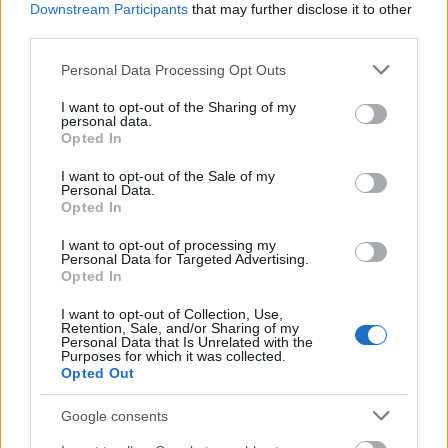
Downstream Participants
that may further disclose it to other
third parties.
Πηγή: ΑΠΕ-ΜΠΕ
Please note that this website/app uses one or more Google
Personal Data Processing Opt Outs
services and may gather and store information including but
not limited to your visit or usage behaviour. You may click to
I want to opt-out of the Sharing of my
Ακολουθήστε το
insider.gr στο Google News
και μάθετε
personal data.
grant or deny consent to Google and its third-party tags to
πρώτοι όλες τις
ειδήσεις
από την Ελλάδα και τον κόσμο.
Opted In
use your data for below specified purposes in below Google
consent section.
I want to opt-out of the Sale of my
Personal Data.
Opted In
I want to opt-out of processing my
Personal Data for Targeted Advertising.
Opted In
I want to opt-out of Collection, Use,
Retention, Sale, and/or Sharing of my
Personal Data that Is Unrelated with the
Purposes for which it was collected.
Opted Out
Google consents