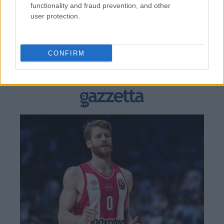
functionality and fraud prevention, and other
user protection.
BEST OF
INTERNET
CONFIRM