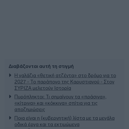
Διαβάζονται αυτή τη στιγμή
Η γαλάζια «θετική ατζέντα» στο δρόμο για το
2027 - Το παράπονο της Καρυστιανού - Στον
ΣΥΡΙΖΑ μελετούν Ιστορία
Πυρόπληκτοι: Τι σημαίνουν τα «πράσινα»,
«κίτρινα» και «κόκκινα» σπίτια για τις
αποζημιώσεις
Ποια είναι η (κυβερνητική) λίστα με τα μεγάλα
οδικά έργα και τα εκτιμώμενα