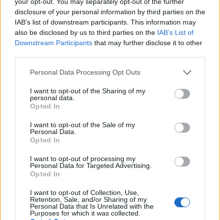
your opt-out. You may separately opt-out of the further
disclosure of your personal information by third parties on the
IAB’s list of downstream participants. This information may
also be disclosed by us to third parties on the
IAB’s List of
Downstream Participants
that may further disclose it to other
third parties.
Please note that this website/app uses one or more Google
Personal Data Processing Opt Outs
services and may gather and store information including but
not limited to your visit or usage behaviour. You may click to
I want to opt-out of the Sharing of my
personal data.
grant or deny consent to Google and its third-party tags to
Opted In
use your data for below specified purposes in below Google
consent section.
I want to opt-out of the Sale of my
Για το
αισιόδοξο σενάριο
η BofA αυξάνει τις
Personal Data.
πιθανότητες στο 25% από 15%, ένα σενάριο που
Opted In
περιλαμβάνει ακόμη μεγαλύτερη βελτίωση των
I want to opt-out of processing my
εταιρικών κερδών, ταχύτερη αποκλιμάκωση των
Personal Data for Targeted Advertising.
Opted In
γεωπολιτικών εντάσεων και αισθητά υψηλότερη
οικονομική ανάπτυξη. Σε αυτή την περίπτωση, η
I want to opt-out of Collection, Use,
Retention, Sale, and/or Sharing of my
Fed θα διατηρήσει τα επιτόκια αμετάβλητα ή θα
Personal Data that Is Unrelated with the
Purposes for which it was collected.
προχωρήσει το πολύ σε μία ακόμη αύξηση.