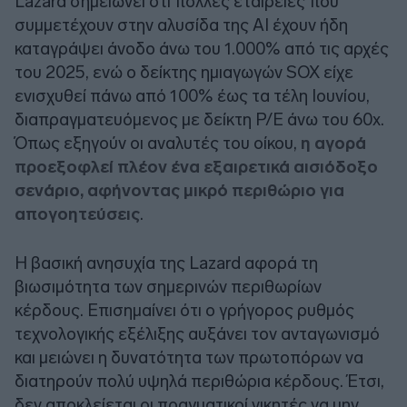
Lazard σημειώνει ότι πολλές εταιρείες που
συμμετέχουν στην αλυσίδα της AI έχουν ήδη
καταγράψει άνοδο άνω του 1.000% από τις αρχές
του 2025, ενώ ο δείκτης ημιαγωγών SOX είχε
ενισχυθεί πάνω από 100% έως τα τέλη Ιουνίου,
διαπραγματευόμενος με δείκτη P/E άνω του 60x.
Όπως εξηγούν οι αναλυτές του οίκου,
η αγορά
προεξοφλεί πλέον ένα εξαιρετικά αισιόδοξο
σενάριο, αφήνοντας μικρό περιθώριο για
απογοητεύσεις
.
Η βασική ανησυχία της Lazard αφορά τη
βιωσιμότητα των σημερινών περιθωρίων
κέρδους. Επισημαίνει ότι ο γρήγορος ρυθμός
τεχνολογικής εξέλιξης αυξάνει τον ανταγωνισμό
και μειώνει η δυνατότητα των πρωτοπόρων να
διατηρούν πολύ υψηλά περιθώρια κέρδους. Έτσι,
δεν αποκλείεται οι πραγματικοί νικητές να μην