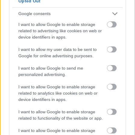
Opted Out
Ταυτόχρονα, το
αρνητικό σενάριο
περιορίζεται
πλέον στο 15% (από 25% προηγουμένως),
Google consents
αντανακλώντας την εκτίμηση της Bank of America
I want to allow Google to enable storage
ότι αρκετοί από τους βασικούς κινδύνους έχουν
related to advertising like cookies on web or
υποχωρήσει. Το σενάριο αυτό προϋποθέτει ότι οι
device identifiers in apps.
γεωπολιτικές εντάσεις θα αναζωπυρωθούν και οι
I want to allow my user data to be sent to
φόβοι για στασιμοπληθωρισμό θα ενισχυθούν, εν
Google for online advertising purposes.
μέσω χαμηλότερης ανάπτυξης και υψηλού
πληθωρισμού, με τις αγορές να αναθεωρούν
I want to allow Google to send me
personalized advertising.
ανοδικά τις προσδοκίες τους για τα επιτόκια.
I want to allow Google to enable storage
Τέλος, το ακραίο αρνητικό σενάριο (grizzly case)
related to analytics like cookies on web or
συγκεντρώνει πιθανότητα μόλις 5%, και
device identifiers in apps.
προβλέπει σημαντική επιδείνωση του οικονομικού
I want to allow Google to enable storage
περιβάλλοντος, όπου οι εμπορικοί πόλεμοι
related to functionality of the website or app.
επανέρχονται, οι γεωπολιτικές εντάσεις
μετατρέπονται σε ευρύτερη σύγκρουση και η
I want to allow Google to enable storage