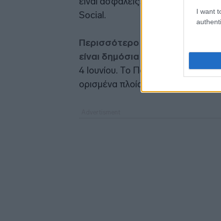
είναι ασφαλείς», έγραψε ο Τραμπ 
I want t
Social.
authenti
Περισσότερο πετρέλαιο μπορεί 
είναι δημόσια ορατό
, έγραψαν ο
4 Ιουνίου. Το Πολεμικό Ναυτικό τ
ορισμένα πλοία που προσπαθούν 