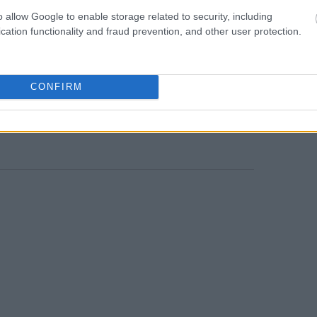
σε μια ανάρτηση στο δίκτυό του Truth
o allow Google to enable storage related to security, including
cation functionality and fraud prevention, and other user protection.
18:44
να διέρχεται από το Ορμούζ από ό,τι
ι αναλυτές της JPMorgan σε σημείωμα στις
CONFIRM
18:21
ων ΗΠΑ έχει συντονιστεί αθόρυβα με
να βγουν από τον Περσικό Κόλπο.