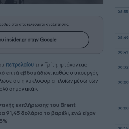
08:55
άρθρα στα αποτελέσματα αναζήτησης.
08:49
υ insider.gr στην Google
08:41
του
πετρελαίου
την Τρίτη, φτάνοντας
08:32
λό επτά εβδομάδων
, καθώς ο υπουργός
ήλωσε ότι η κυκλοφορία πλοίων μέσω των
08:28
ολύ σημαντικά».
ντικής εκπλήρωσης του Brent
08:20
α 91,45 δολάρια το βαρέλι, ενώ είχαν
-5%
.
08:14