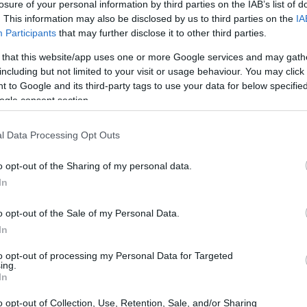
ιλώντας στο CNBC στο Παγκόσμιο Φόρουμ
losure of your personal information by third parties on the IAB’s list of
. This information may also be disclosed by us to third parties on the
IA
λίου. Όπως ανέφερε, οι εξαγωγές
Participants
that may further disclose it to other third parties.
νονται και «θα συνεχίσουν να
22:18
 that this website/app uses one or more Google services and may gath
including but not limited to your visit or usage behaviour. You may click 
 to Google and its third-party tags to use your data for below specifi
21:47
ogle consent section.
l Data Processing Opt Outs
21:18
o opt-out of the Sharing of my personal data.
In
21:00
o opt-out of the Sale of my Personal Data.
In
20:50
to opt-out of processing my Personal Data for Targeted
ing.
In
20:43
o opt-out of Collection, Use, Retention, Sale, and/or Sharing