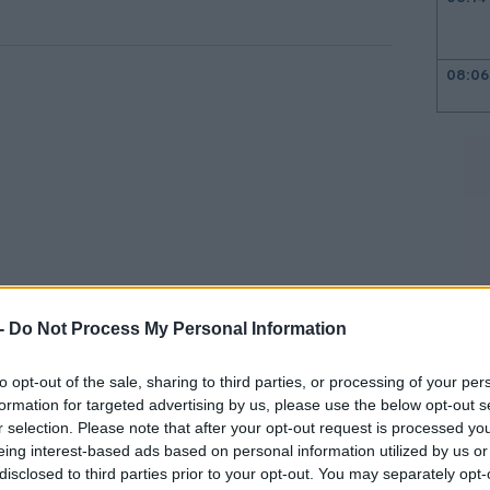
08:06
08:00
23:58
23:35
 -
Do Not Process My Personal Information
st Texas Intermediate (WTI)
to opt-out of the sale, sharing to third parties, or processing of your per
άρια.
formation for targeted advertising by us, please use the below opt-out s
23:15
r selection. Please note that after your opt-out request is processed y
eing interest-based ads based on personal information utilized by us or
οιχεία για το πόσο έχουν αυξηθεί οι ροές
disclosed to third parties prior to your opt-out. You may separately opt-
22:48