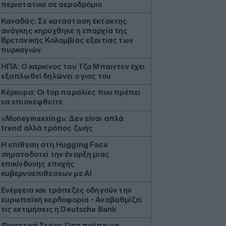
περιστατικό σε αεροδρόμιο
Καναδάς: Σε κατάσταση έκτακτης
ανάγκης κηρύχθηκε η επαρχία της
Βρετανικής Κολομβίας εξαιτίας των
πυρκαγιών
ΗΠΑ: Ο καρκίνος του Τζο Μπάιντεν έχει
εξαπλωθεί δηλώνει ο γιος του
Κέρκυρα: Οι top παραλίες που πρέπει
να επισκεφθείτε
«Moneymaxxing»: Δεν είναι απλά
trend αλλά τρόπος ζωής
Η επίθεση στη Hugging Face
σηματοδοτεί την έναρξη μιας
επικίνδυνης εποχής
κυβερνοεπιθέσεων με AI
Ενέργεια και τράπεζες οδηγούν την
ευρωπαϊκή κερδοφορία - Αναβαθμίζει
τις εκτιμήσεις η Deutsche Bank
Φοιτητική Στέγη: Όσα πρέπει να