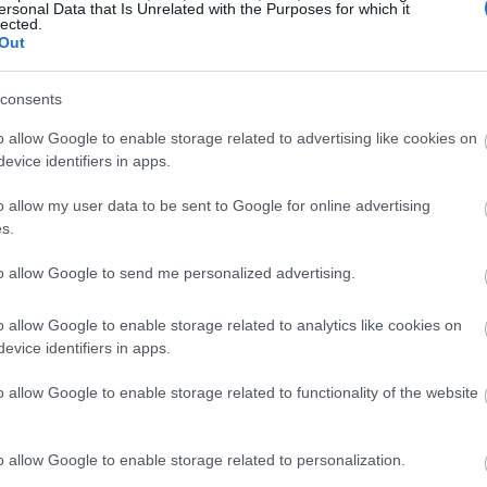
ersonal Data that Is Unrelated with the Purposes for which it
lected.
Out
20:31
consents
o allow Google to enable storage related to advertising like cookies on
evice identifiers in apps.
20:12
o allow my user data to be sent to Google for online advertising
s.
19:56
αν ακόμη και αφού ο Τραμπ δήλωσε ότι
το
to allow Google to send me personalized advertising.
ελικόπτερο Apache
που περιπολούσε στα
ια της νύχτας. Ο Τραμπ πρόσθεσε ότι οι
19:47
o allow Google to enable storage related to analytics like cookies on
αντήσουν σε αυτή την επίθεση».
evice identifiers in apps.
o allow Google to enable storage related to functionality of the website
19:19
δαίες ένοπλες δυνάμεις μας πως χθες οι
ερσύγχρονα ελικόπτερα Apache, ενώ έκανε
Οι δύο πιλότοι δεν έχουν τραυματιστεί και
o allow Google to enable storage related to personalization.
19:00