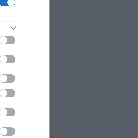
ισραηλινή εισβολή σε ένα χωριό του
νότου παρά την ανάπτυξη του
λιβανικού στρατού
Δήμος Αθηναίων: Καλεί τους πολίτες
να απέχουν από εργασίες σε
εξωτερικούς χώρους που μπορεί να
προκαλέσουν πυρκαγιά
Θρήνος για τον Μέσι: Πέθανε ο
πατέρας του Χόρχε
Χαμάς: Δηλώνει έτοιμη να εφαρμόσει
το ειρηνευτικό σχέδιο των ΗΠΑ για τη
Γάζα
Συνελήφθησαν 49χρονος και
37χρονος, μέλη της ρωσόφωνης
μαφίας
ΗΠΑ: Οι Δημοκρατικοί έτοιμοι να
πλαγιοκοπήσουν τον Τραμπ αν
κερδίσουν τις ενδιάμεσες εκλογές
Brexit: Δέκα χρόνια διχασμού και το