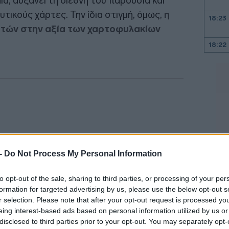
α, αυξάνει τη διεθνή του παρουσία και
τικούς χάρτες. Την ίδια στιγμή, όμως,
η
18:23
τών στην αξία των χαρτοφυλακίων
18:22
18:09
18:00
17:53
 -
Do Not Process My Personal Information
17:34
to opt-out of the sale, sharing to third parties, or processing of your per
formation for targeted advertising by us, please use the below opt-out s
r selection. Please note that after your opt-out request is processed y
17:33
eing interest-based ads based on personal information utilized by us or
disclosed to third parties prior to your opt-out. You may separately opt-