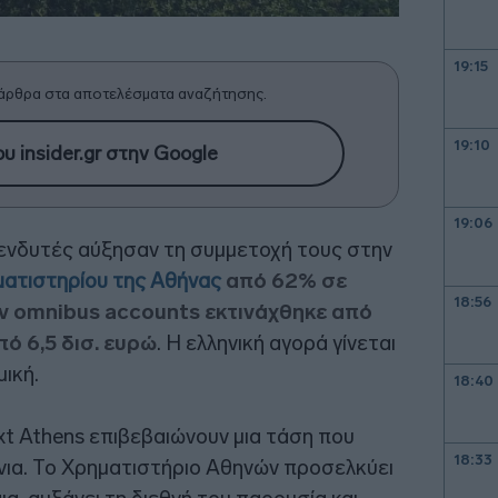
19:15
άρθρα στα αποτελέσματα αναζήτησης.
19:10
υ insider.gr στην Google
19:06
πενδυτές αύξησαν τη συμμετοχή τους στην
ατιστηρίου της Αθήνας
από 62% σε
18:56
ων omnibus accounts εκτινάχθηκε από
πό 6,5 δισ. ευρώ
. Η ελληνική αγορά γίνεται
μική.
18:40
xt Athens επιβεβαιώνουν μια τάση που
18:33
νια. Το Χρηματιστήριο Αθηνών προσελκύει