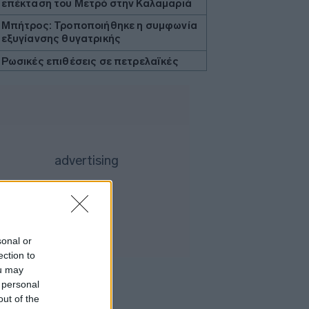
επέκταση του Μετρό στην Καλαμαριά
Μπήτρος: Τροποποιήθηκε η συμφωνία
εξυγίανσης θυγατρικής
Ρωσικές επιθέσεις σε πετρελαϊκές
εγκαταστάσεις της Naftogaz στο
ανατολικό τμήμα της Ουκρανίας
Εβδομαδιαία άνοδος 1,76% στο ΧΑ -
Νέα υπεραπόδοση στις τράπεζες
Τι αναφέρει ο ΠΟΥ για τα υποψήφια
εμβόλια για την αντιμετώπιση της
νόσου Έμπολα σε Κονγκό και Ουγκάντα
Προς χαμηλό 10ετίας η παραγωγή
ζάχαρης στην Ευρώπη
Επένδυση του EFA GROUP στη Fractal
sonal or
- Ανάπτυξη αμυντικών τεχνολογιών σε
ection to
Ελλάδα και Κύπρο
ou may
Ο Τραμπ επιβάλλει δασμούς 15% σε
 personal
βασικά υλικά τσιπ για να αντιμετωπίσει
out of the
την Κίνα