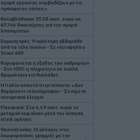
αγορά εργασίας συμβαδίζουν με τις
πρόσφατες τάσεις»
Καταβλήθηκαν 33,58 εκατ. ευρώ σε
67.746 δικαιούχους για την αγορά
λιπασμάτων
Ευρωαγορές: Η καλύτερη εβδομάδα
από τα τέλη Ιουνίου - Σε νέα υψηλά ο
Stoxx 600
Κορυφώνεται η έξοδος των εκδρομέων
- Στο 100% η πληρότητα σε πολλά
δρομολόγια για Κυκλάδες
Η Ιταλία απαντά στην Ισπανία: «Δεν
δεχόμαστε τελεσίγραφα» - Σε ισχύ οι
συνοριακοί έλεγχοι
Flexopack: Στα 6,49 εκατ. ευρώ το
μετοχικό κεφάλαιο μετά την άσκηση
stock options
Θεσσαλονίκη: Οι αλλαγές στις
λεωφορειακές γραμμές με την