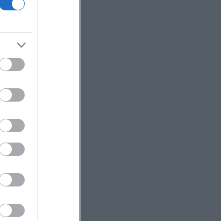
Wall Street: Κέρδη παρά τα στοιχεία
για την απασχόληση - Άνοδος 16% για
Airbnb
Cloudflare: Άλμα 12% της μετοχής
μετά την αναβάθμιση του guidance
Υπ. Παιδείας: Στεγαστικό επίδομα
ύψους 2,3 εκατ. ευρώ σε 1.120
φοιτητές του Πανεπιστημίου
Θεσσαλίας
Υεμένη: Νέα φονική επίθεση των Χούθι
μέσα σε δύο ημέρες
ΥΠΑΑΤ: Επιπλέον 12,5 εκατ. ευρώ στις
Περιφέρειες για την ενίσχυση της
βιοασφάλειας
Ακίνητα - Αθήνα: Οι τιμές και τα ειδικά
χαρακτηριστικά σε περιοχές του
ιστορικού - εμπορικού κέντρου
ΗΠΑ: Χάθηκαν 23.000 θέσεις εργασίας
τον Ιούλιο - Σημάδια επιδείνωσης στην