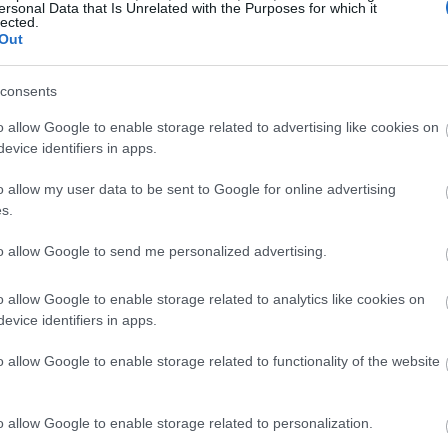
16:47
ersonal Data that Is Unrelated with the Purposes for which it
lected.
Out
16:41
consents
16:35
o allow Google to enable storage related to advertising like cookies on
evice identifiers in apps.
o allow my user data to be sent to Google for online advertising
s.
16:23
εν μπορεί να θεωρηθεί συγκυριακή. Σε
to allow Google to send me personalized advertising.
 των ξένων αυξήθηκε κατά περισσότερες
16:11
ώ το αντίστοιχο των Ελλήνων υποχώρησε
o allow Google to enable storage related to analytics like cookies on
που ουσιαστικά
αποτυπώνει τη σταδιακή
evice identifiers in apps.
16:00
ράς προς τα διεθνή κεφάλαια
.
o allow Google to enable storage related to functionality of the website
15:50
o allow Google to enable storage related to personalization.