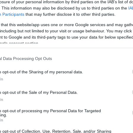
υψηλότερο κλείσιμο εντός του 2026
losure of your personal information by third parties on the IAB’s list of
. This information may also be disclosed by us to third parties on the
IA
17:29
Participants
that may further disclose it to other third parties.
 that this website/app uses one or more Google services and may gath
πενδυτές κατείχαν το 68,53% της
17:28
including but not limited to your visit or usage behaviour. You may click 
ων στο ΧΑ, έναντι 31,47% των ημεδαπών.
 to Google and its third-party tags to use your data for below specifi
ή από εκείνη του Απριλίου του 2021, όταν
ogle consent section.
17:15
37,8% της αξίας των χαρτοφυλακίων και οι
l Data Processing Opt Outs
17:13
o opt-out of the Sharing of my personal data.
In
16:54
o opt-out of the Sale of my Personal Data.
In
to opt-out of processing my Personal Data for Targeted
16:53
ing.
In
o opt-out of Collection, Use, Retention, Sale, and/or Sharing