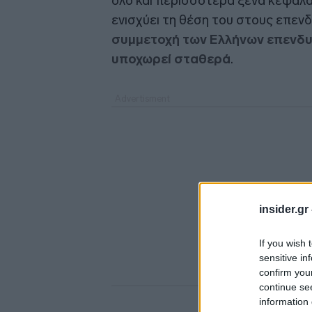
όλο και περισσότερα ξένα κεφάλαι
ενισχύει τη θέση του στους επενδυ
συμμετοχή των Ελλήνων επενδυ
υποχωρεί σταθερά
.
insider.gr
If you wish 
sensitive in
confirm you
continue se
information 