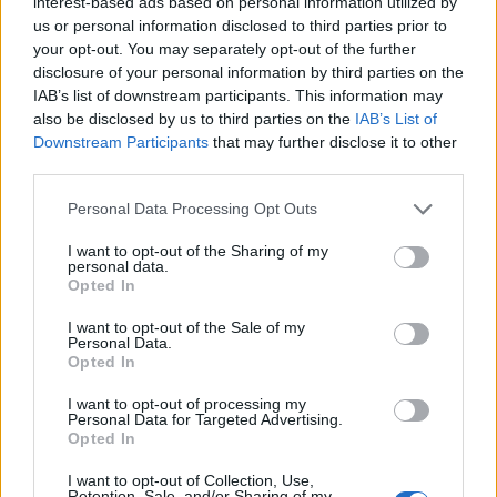
interest-based ads based on personal information utilized by
us or personal information disclosed to third parties prior to
your opt-out. You may separately opt-out of the further
disclosure of your personal information by third parties on the
IAB’s list of downstream participants. This information may
also be disclosed by us to third parties on the
IAB’s List of
Downstream Participants
that may further disclose it to other
third parties.
Please note that this website/app uses one or more Google
Personal Data Processing Opt Outs
services and may gather and store information including but
not limited to your visit or usage behaviour. You may click to
I want to opt-out of the Sharing of my
personal data.
grant or deny consent to Google and its third-party tags to
Opted In
use your data for below specified purposes in below Google
consent section.
I want to opt-out of the Sale of my
Personal Data.
Opted In
I want to opt-out of processing my
Personal Data for Targeted Advertising.
Opted In
Διαβάζονται αυτή τη στιγμή
Η χαμηλή… απόδοση Μητσοτάκη στις
I want to opt-out of Collection, Use,
Retention, Sale, and/or Sharing of my