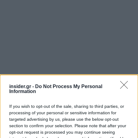
insider.gr -
Do Not Process My Personal
Information
If you wish to opt-out of the sale, sharing to third parties, or
processing of your personal or sensitive information for
targeted advertising by us, please use the below opt-out
section to confirm your selection. Please note that after your
Ακολουθήστε το
insider.gr στο Google News
και μάθετε
opt-out request is processed you may continue seeing
πρώτοι όλες τις
ειδήσεις
από την Ελλάδα και τον κόσμο.