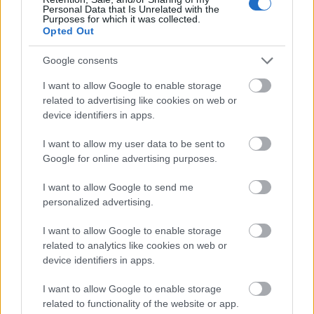
στοιχηματικές - Ποιος επισκέφθηκε τα
Personal Data that Is Unrelated with the
πυρόπληκτα ζωάκια - Το μισογεμάτο ποτήρι
Purposes for which it was collected.
Opted Out
του ΣΥΡΙΖΑ
Ποια είναι η (κυβερνητική) λίστα με τα μεγάλα
Google consents
οδικά έργα και τα εκτιμώμενα
χρονοδιαγράμματα
I want to allow Google to enable storage
related to advertising like cookies on web or
Δυτ. Αττική: Το χρονοδιάγραμμα
device identifiers in apps.
αποκατάστασης μετά τη φωτιά - Στόχος η
έναρξη των έργων πριν τις 15/9
I want to allow my user data to be sent to
Google for online advertising purposes.
I want to allow Google to send me
personalized advertising.
TAGS:
Πετρέλαιο
Ιράν
Μέση Ανατολή
I want to allow Google to enable storage
related to analytics like cookies on web or
device identifiers in apps.
I want to allow Google to enable storage
BEST OF
INTERNET
related to functionality of the website or app.