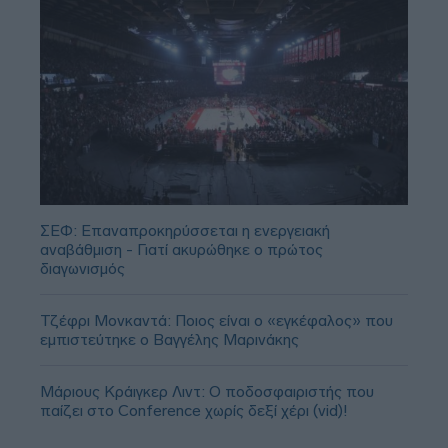
ΣΕΦ: Επαναπροκηρύσσεται η ενεργειακή
αναβάθμιση - Γιατί ακυρώθηκε ο πρώτος
διαγωνισμός
Τζέφρι Μονκαντά: Ποιος είναι ο «εγκέφαλος» που
εμπιστεύτηκε ο Βαγγέλης Μαρινάκης
Μάριους Κράιγκερ Λιντ: Ο ποδοσφαιριστής που
παίζει στο Conference χωρίς δεξί χέρι (vid)!