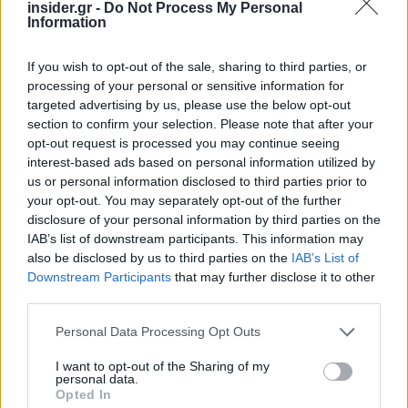
insider.gr -
Do Not Process My Personal
Information
If you wish to opt-out of the sale, sharing to third parties, or
processing of your personal or sensitive information for
targeted advertising by us, please use the below opt-out
section to confirm your selection. Please note that after your
opt-out request is processed you may continue seeing
interest-based ads based on personal information utilized by
us or personal information disclosed to third parties prior to
your opt-out. You may separately opt-out of the further
disclosure of your personal information by third parties on the
IAB’s list of downstream participants. This information may
Στα μη τραπεζικά blue chips, η
Metlen
also be disclosed by us to third parties on the
IAB’s List of
εμφανίζεται με κεφαλαιοποίηση 36% πάνω από
Downstream Participants
that may further disclose it to other
το εκτιμώμενο όριο, και πιθανές εισροές 68,7
third parties.
εκατ. δολαρίων. Η
ΔΕΗ
εμφανίζεται με
Please note that this website/app uses one or more Google
Personal Data Processing Opt Outs
κεφαλαιοποίηση 27% πάνω από το εκτιμώμενο
services and may gather and store information including but
όριο, και πιθανές εισροές 63,9 εκατ. δολαρίων. Η
not limited to your visit or usage behaviour. You may click to
I want to opt-out of the Sharing of my
personal data.
grant or deny consent to Google and its third-party tags to
ΓΕΚ
ΤΕΡΝΑ
εμφανίζεται με κεφαλαιοποίηση
Opted In
use your data for below specified purposes in below Google