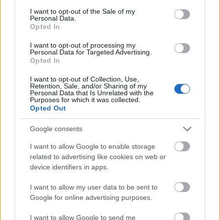
περίπου 15% πάνω από το εκτιμώμενο όριο, και
consent section.
I want to opt-out of the Sale of my
πιθανές εισροές 60,4 εκατ. δολαρίων, ενώ ο
ΟΤΕ
Personal Data.
εμφανίζεται 8% πάνω από το εκτιμώμενο όριο, με
Opted In
πιθανές εισροές 50,4 εκατ. δολαρίων.
I want to opt-out of processing my
Personal Data for Targeted Advertising.
Opted In
Πιο οριακή η θέση
Jumbo
, μόλις 2% υψηλότερα
από το επίπεδο εισόδου και εκτιμώμενες εισροές
I want to opt-out of Collection, Use,
Retention, Sale, and/or Sharing of my
46,5 εκατ. δολαρίων. Αντίστοιχα, η
Allwyn
Personal Data that Is Unrelated with the
Purposes for which it was collected.
εμφανίζεται χαμηλότερα, περίπου 5% κάτω από
Opted Out
το όριο, με πιθανές εισροές 44,3 εκατ. δολαρίων,
Google consents
ενώ η
Motor Oil
υπολείπεται 12% του ορίου, με
εκτιμώμενες παθητικές εισροές της τάξης των 40
I want to allow Google to enable storage
εκατ. δολαρίων.
related to advertising like cookies on web or
device identifiers in apps.
I want to allow my user data to be sent to
Google for online advertising purposes.
I want to allow Google to send me