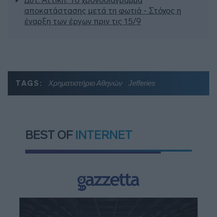
Δυτ. Αττική: Το χρονοδιάγραμμα
αποκατάστασης μετά τη φωτιά - Στόχος η
έναρξη των έργων πριν τις 15/9
TAGS:
Χρηματιστήριο Αθηνών
Jefferies
BEST OF
INTERNET