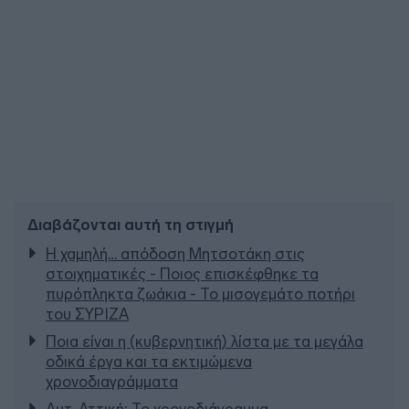
Διαβάζονται αυτή τη στιγμή
Η χαμηλή… απόδοση Μητσοτάκη στις
στοιχηματικές - Ποιος επισκέφθηκε τα
πυρόπληκτα ζωάκια - Το μισογεμάτο ποτήρι
του ΣΥΡΙΖΑ
Ποια είναι η (κυβερνητική) λίστα με τα μεγάλα
οδικά έργα και τα εκτιμώμενα
χρονοδιαγράμματα