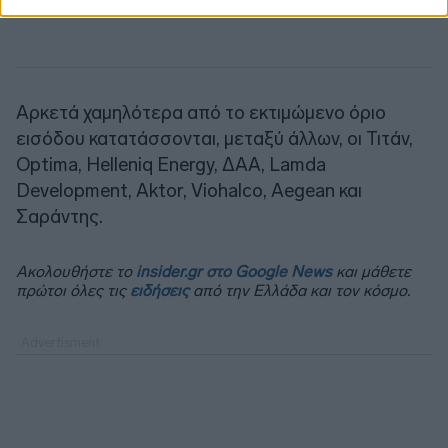
Αρκετά χαμηλότερα από το εκτιμώμενο όριο
εισόδου κατατάσσονται, μεταξύ άλλων, οι Τιτάν,
Optima,
Helleniq
Energy, ΔΑΑ, Lamda
Development, Aktor,
Viohalco
,
Aegean
και
Σαράντης.
Ακολουθήστε το
insider.gr στο Google News
και μάθετε
πρώτοι όλες τις
ειδήσεις
από την Ελλάδα και τον κόσμο.