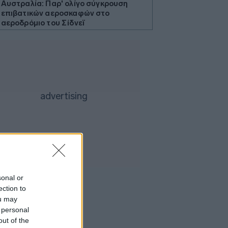
Αυστραλία: Παρ' ολίγο σύγκρουση
επιβατικών αεροσκαφών στο
αεροδρόμιο του Σίδνεϊ
Τουρνάς: Πάνω από 400 πυρκαγιές σε
δέκα ημέρες
Κίνα: Ο πληθωρισμός στις τιμές
παραγωγού υποχώρησε σε χαμηλό
τριμήνου τον Ιούλιο
ΗΠΑ: Η Γερουσία προωθεί ιστορικό
νομοσχέδιο για τα κρυπτονομίσματα
Προς εκτύπωση το πολλαπλό βιβλίο
Γερμανία: Διευρύνεται το έλλειμα στο
εμπορικό ισοζύγιο με την Κίνα
Τουρκία: Ζητεί από τη Ρωσία και την
sonal or
Ουκρανία «μορατόριουμ» στις
ection to
επιθέσεις στα πλοία στη Μαύρη
ou may
Θάλασσα
 personal
Περού: Δεκατρείς νεκροί και τέσσερις
out of the
τραυματίες σε τροχαίο