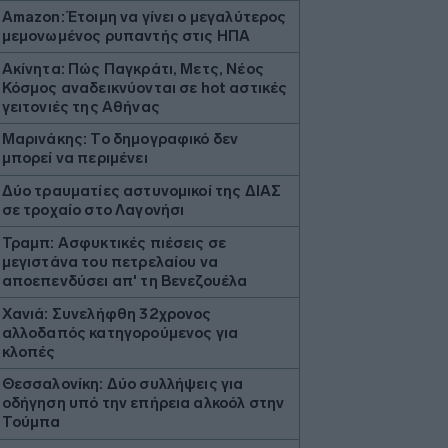
Amazon: Έτοιμη να γίνει ο μεγαλύτερος
μεμονωμένος ρυπαντής στις ΗΠΑ
Ακίνητα: Πώς Παγκράτι, Μετς, Νέος
Κόσμος αναδεικνύονται σε hot αστικές
γειτονιές της Αθήνας
Μαρινάκης: Το δημογραφικό δεν
μπορεί να περιμένει
Δύο τραυματίες αστυνομικοί της ΔΙΑΣ
σε τροχαίο στο Λαγονήσι
Τραμπ: Ασφυκτικές πιέσεις σε
μεγιστάνα του πετρελαίου να
αποεπενδύσει απ' τη Βενεζουέλα
Χανιά: Συνελήφθη 32χρονος
αλλοδαπός κατηγορούμενος για
κλοπές
Θεσσαλονίκη: Δύο συλλήψεις για
οδήγηση υπό την επήρεια αλκοόλ στην
Τούμπα