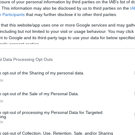
losure of your personal information by third parties on the IAB’s list of
οποίο προφανώς έχει επίσης
. This information may also be disclosed by us to third parties on the
IA
10:48
εσμους δεσμούς με τον πληθωρισμό»,
Participants
that may further disclose it to other third parties.
της Libertas Wealth Management Group.
 that this website/app uses one or more Google services and may gath
10:36
including but not limited to your visit or usage behaviour. You may click 
 to Google and its third-party tags to use your data for below specifi
ogle consent section.
10:28
l Data Processing Opt Outs
o opt-out of the Sharing of my personal data.
10:21
In
o opt-out of the Sale of my Personal Data.
09:47
In
to opt-out of processing my Personal Data for Targeted
09:35
ing.
In
o opt-out of Collection, Use, Retention, Sale, and/or Sharing