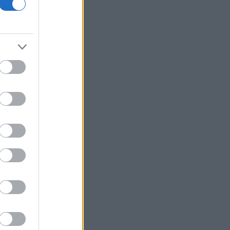
Υπ. Μεταφορών: Οριστική λύση στο
ζήτημα των πινακίδων κυκλοφορίας
Τράπεζες: Στα 15 δισ. ευρώ ο στόχος
για νέα δάνεια το 2026
Γερμανία: Επεκτείνεται η έρευνα για
την ασφάλεια από τα drones μετά το
περιστατικό σε αεροδρόμιο
Καναδάς: Σε κατάσταση έκτακτης
ανάγκης κηρύχθηκε η επαρχία της
Βρετανικής Κολομβίας εξαιτίας των
πυρκαγιών
ΗΠΑ: Ο καρκίνος του Τζο Μπάιντεν έχει
εξαπλωθεί δηλώνει ο γιος του
Κέρκυρα: Οι top παραλίες που πρέπει
να επισκεφθείτε