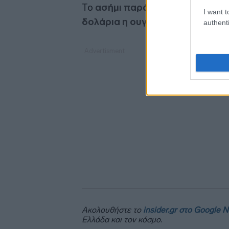
Το
ασήμι παράδοσης Μαρτίου
,
I want t
δολάρια η ουγγιά
, ακολουθώντας
authenti
Ακολουθήστε το
insider.gr στο Google 
Ελλάδα και τον κόσμο.