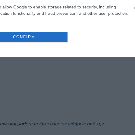
 κέρδισε
14 σεντ ή 0,6% στα 23.341
o allow Google to enable storage related to security, including
 μια άνοδο ύψους 0,5%.
cation functionality and fraud prevention, and other user protection.
CONFIRM
News
και μάθετε πρώτοι όλες τις
ειδήσεις
από την