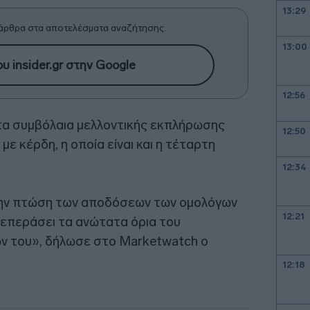
13:29
άρθρα στα αποτελέσματα αναζήτησης.
13:00
υ insider.gr στην Google
12:56
τα συμβόλαια μελλοντικής εκπλήρωσης
12:50
ε κέρδη, η οποία είναι και η τέταρτη
12:34
την πτώση των αποδόσεων των ομολόγων
12:21
ξεπεράσει τα ανώτατα όρια του
ν του», δήλωσε στο Marketwatch ο
12:18