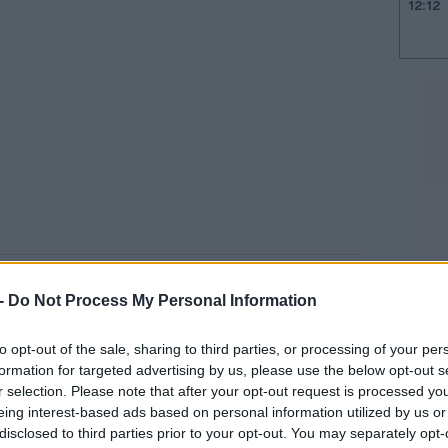
12:12
11:57
11:51
11:37
11:26
11:16
ωρισμό την Πέμπτη, μια ανάγνωση του
 -
Do Not Process My Personal Information
πει να στρέψει τις προσδοκίες της
11:04
to opt-out of the sale, sharing to third parties, or processing of your per
σάρων έως έξι» αυξήσεων επιτοκίων της
formation for targeted advertising by us, please use the below opt-out s
r selection. Please note that after your opt-out request is processed y
eing interest-based ads based on personal information utilized by us or
10:57
disclosed to third parties prior to your opt-out. You may separately opt-
ου θα μπορούσε να εξηγηθεί από τις