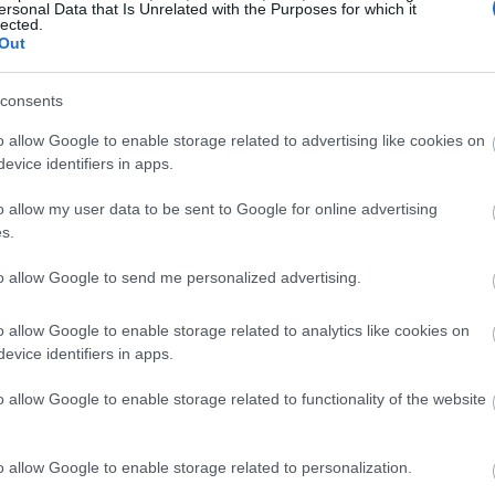
ersonal Data that Is Unrelated with the Purposes for which it
lected.
09:22
Out
09:12
consents
o allow Google to enable storage related to advertising like cookies on
09:00
evice identifiers in apps.
o allow my user data to be sent to Google for online advertising
08:55
ισμού, όσο οι αποδόσεις συνεχίζουν να
s.
 το δολάριο από μόνο του να παράσχει
to allow Google to send me personalized advertising.
ερά τις τιμές του χρυσού μέχρι την
08:49
o allow Google to enable storage related to analytics like cookies on
evice identifiers in apps.
08:41
σης Απριλίου
σημείωσε
άνοδο 8,70
o allow Google to enable storage related to functionality of the website
 ουγγιά
και σύμφωνα με τα στοιχεία του
ιακανονισμός τους από τις 25 Ιανουαρίου.
o allow Google to enable storage related to personalization.