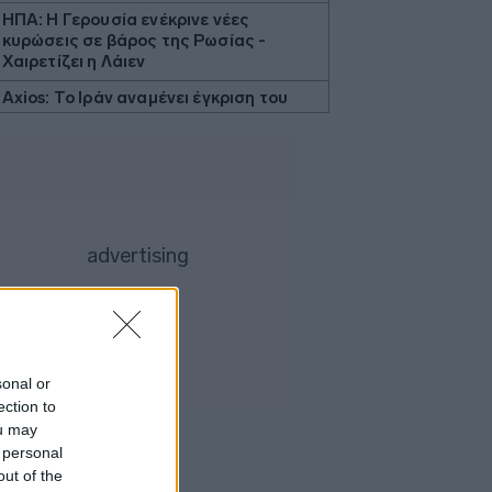
ΗΠΑ: Η Γερουσία ενέκρινε νέες
κυρώσεις σε βάρος της Ρωσίας -
Χαιρετίζει η Λάιεν
Axios: Το Ιράν αναμένει έγκριση του
Συμβουλίου Ασφαλείας για τη
συμφωνία ανοίγματος του Ορμούζ
Εβδομαδιαία κέρδη 7% για τον χρυσό
Ισπανία: Η αστυνομία εξάρθρωσε
δίκτυο διακινητών με κέρδη 24 εκατ.
ευρώ
ΔΕΘ - HELEXPO: Αναρτήθηκε ο
διαγωνισμός για την ανάπλαση των
204,6 εκατ. ευρώ
Σκέρτσος: «Το ΠΑΣΟΚ υποκαθιστά την
sonal or
οικονομική ανάλυση με πολιτική
ection to
προπαγάνδα»
ou may
Υπ. Παιδείας: 3,35 εκατ. ευρώ στο
 personal
Πανεπιστήμιο Κρήτης για το
out of the
στεγαστικό επίδομα των φοιτητών