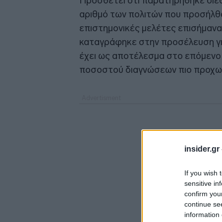
Προσθέτει ότι παρατηρήθηκε διεθ
αριθμό των πολιτών που προσήλθα
επιστημονικές μελέτες επισήμανα
καταγράφηκε στην προσέλευση γ
έχει ως αποτέλεσμα στο επόμενο 
ποσοστού διαγνώσεων πιο προχω
insider.gr
If you wish 
sensitive in
confirm you
continue se
information 