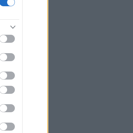
οικονομίας και οι κίνδυνοι της
επενδυτικής έκρηξης
ΕΛ.Α.Σ: «Η απροκάλυπτη ώσμωση
δικαστικής αρχής και εκτελεστικής
εξουσίας εκθέτει τη χώρα διεθνώς»
Δικαστικό μπλόκο στην αίθουσα χορού
του Τραμπ στο Λευκό Οίκο
Μπάρκιν (Fed): «Τα στοιχεία για την
αγορά εργασίας συμβαδίζουν με τις
πρόσφατες τάσεις»
Καταβλήθηκαν 33,58 εκατ. ευρώ σε
67.746 δικαιούχους για την αγορά
λιπασμάτων
Ευρωαγορές: Η καλύτερη εβδομάδα
από τα τέλη Ιουνίου - Σε νέα υψηλά ο
Stoxx 600
Κορυφώνεται η έξοδος των εκδρομέων
- Στο 100% η πληρότητα σε πολλά
δρομολόγια για Κυκλάδες