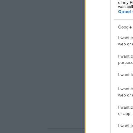
of my P
was col
Opted 
Google 
I want t
web or d
I want t
purpose
I want 
I want t
web or d
I want t
or app.
I want t