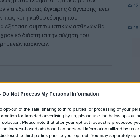
νώς μία υστέρηση σ' ό,τι αφορά τον
22:13
ν για εξετάσεις έγκαιρης διάγνωσης, ενώ
ν πως και η καθυστέρηση που
ια εξέταση συμπτωματικών ασθενών θα
22:10
χρονικό διάστημα την αύξηση του
ρημένων καρκίνων.
22:00
21:52
21:46
 -
Do Not Process My Personal Information
21:39
to opt-out of the sale, sharing to third parties, or processing of your per
formation for targeted advertising by us, please use the below opt-out s
r selection. Please note that after your opt-out request is processed y
21:27
eing interest-based ads based on personal information utilized by us or
disclosed to third parties prior to your opt-out. You may separately opt-