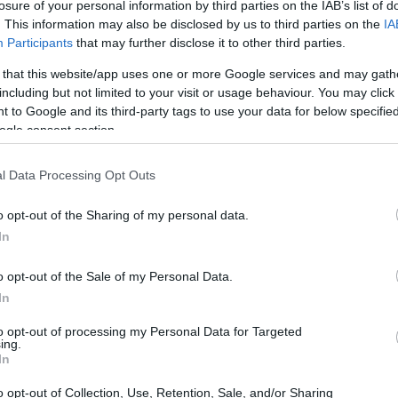
losure of your personal information by third parties on the IAB’s list of
. This information may also be disclosed by us to third parties on the
IA
21:11
Participants
that may further disclose it to other third parties.
καρκίνου στην Ελλάδα, σύμφωνα με τις
 that this website/app uses one or more Google services and may gath
 σε 68.000, ενώ οι θάνατοι στους 33.000.
21:01
including but not limited to your visit or usage behaviour. You may click 
είναι οι ασθενείς που επιζούν μετά την
 to Google and its third-party tags to use your data for below specifi
ως πάρα πολλά, χρόνια.
ogle consent section.
20:42
l Data Processing Opt Outs
οι πιο αποτελεσματικές μέθοδοι για τη
20:32
ης επιβάρυνσης που προκαλεί ο καρκίνος
o opt-out of the Sharing of my personal data.
, είναι η αποφυγή των καρκινογόνων
In
) και η πρόωρη (έγκαιρη) διάγνωση
20:19
o opt-out of the Sale of my Personal Data.
ές μπορούν να μειωθούν κατά περίπου
In
ελτιωθεί σημαντικά η θνησιμότητα.
20:11
to opt-out of processing my Personal Data for Targeted
ing.
In
20:00
o opt-out of Collection, Use, Retention, Sale, and/or Sharing