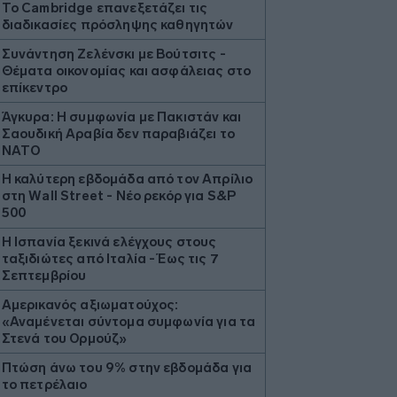
Το Cambridge επανεξετάζει τις
διαδικασίες πρόσληψης καθηγητών
Συνάντηση Ζελένσκι με Βούτσιτς -
Θέματα οικονομίας και ασφάλειας στο
επίκεντρο
Άγκυρα: Η συμφωνία με Πακιστάν και
Σαουδική Αραβία δεν παραβιάζει το
ΝΑΤΟ
Η καλύτερη εβδομάδα από τον Απρίλιο
στη Wall Street - Νέο ρεκόρ για S&P
500
Η Ισπανία ξεκινά ελέγχους στους
ταξιδιώτες από Ιταλία - Έως τις 7
Σεπτεμβρίου
Αμερικανός αξιωματούχος:
«Αναμένεται σύντομα συμφωνία για τα
Στενά του Ορμούζ»
Πτώση άνω του 9% στην εβδομάδα για
το πετρέλαιο