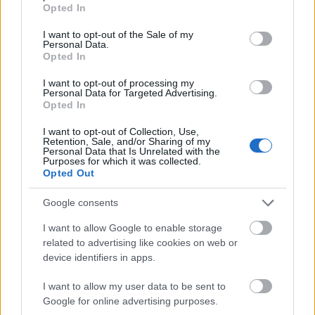
grant or deny consent to Google and its third-party tags to
Opted In
use your data for below specified purposes in below Google
consent section.
I want to opt-out of the Sale of my
Personal Data.
Opted In
I want to opt-out of processing my
Personal Data for Targeted Advertising.
Opted In
I want to opt-out of Collection, Use,
Retention, Sale, and/or Sharing of my
Personal Data that Is Unrelated with the
Purposes for which it was collected.
Opted Out
Google consents
I want to allow Google to enable storage
Ολυμπιακός: Πρόταση για δανεισμό και οψιόν
related to advertising like cookies on web or
αγοράς του Μόουρα σύμφωνα με τους Πορτογάλους
device identifiers in apps.
I want to allow my user data to be sent to
Φενέρμπαχτσε: Αντέγραψε τον ποδοσφαιρικό
Google for online advertising purposes.
Παναθηναϊκό με Spiderman και Λιβάι Γκαρσία!