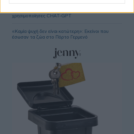
Δύο σημείο στίξης που προδίδουν ότι
χρησιμοποίησες CHAT-GPT
«Καμία ψυχή δεν είναι κατώτερη»: Εκείνοι που
έσωσαν τα ζώα στο Πόρτο Γερμενό