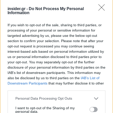
Η χαμηλή… απόδοση Μητσοτάκη στις
insider.gr -
Do Not Process My Personal
στοιχηματικές - Ποιος επισκέφθηκε τα
Information
πυρόπληκτα ζωάκια - Το μισογεμάτο ποτήρι
του ΣΥΡΙΖΑ
If you wish to opt-out of the sale, sharing to third parties, or
Ποια είναι η (κυβερνητική) λίστα με τα μεγάλα
processing of your personal or sensitive information for
οδικά έργα και τα εκτιμώμενα
targeted advertising by us, please use the below opt-out
χρονοδιαγράμματα
section to confirm your selection. Please note that after your
opt-out request is processed you may continue seeing
Δυτ. Αττική: Το χρονοδιάγραμμα
interest-based ads based on personal information utilized by
αποκατάστασης μετά τη φωτιά - Στόχος η
us or personal information disclosed to third parties prior to
έναρξη των έργων πριν τις 15/9
your opt-out. You may separately opt-out of the further
disclosure of your personal information by third parties on the
IAB’s list of downstream participants. This information may
also be disclosed by us to third parties on the
IAB’s List of
Downstream Participants
that may further disclose it to other
third parties.
BEST OF
INTERNET
Please note that this website/app uses one or more Google
Personal Data Processing Opt Outs
services and may gather and store information including but
not limited to your visit or usage behaviour. You may click to
I want to opt-out of the Sharing of my
personal data.