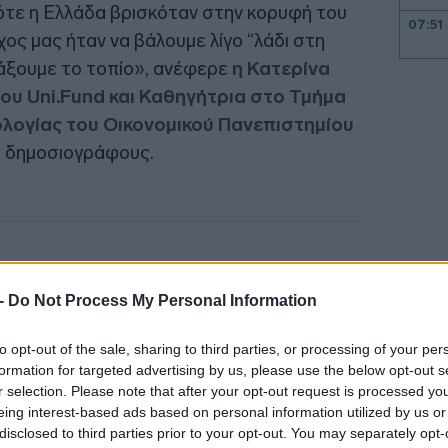
ότε η Ελλάδα βρισκόταν στην κορυφή του
07:51
χος μας ήταν να βάλουμε λίγο “λάδι στη
λάξουμε το τοπίο», ανέφερε
η Κατερίνα
ου Uni.Fund και Καθηγήτρια στο Τμήμα
07:46
ολογίας του Οικονομικού Πανεπιστημίου
ε δημοσιογράφους.
07:36
07:22
 -
Do Not Process My Personal Information
07:16
to opt-out of the sale, sharing to third parties, or processing of your per
formation for targeted advertising by us, please use the below opt-out s
07:10
r selection. Please note that after your opt-out request is processed y
eing interest-based ads based on personal information utilized by us or
disclosed to third parties prior to your opt-out. You may separately opt-