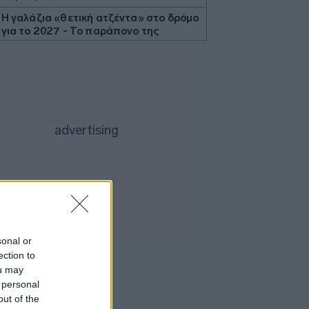
Η γαλάζια «θετική ατζέντα» στο δρόμο
για το 2027 - Το παράπονο της
Καρυστιανού - Στον ΣΥΡΙΖΑ μελετούν
Ιστορία
Ψηφίστε πως θα είναι τα νέα
χαρτονομίσματα του ευρώ
Η μάχη των ρυθμίσεων οφειλών
συνεχίζεται - Διαγραφή 6,5 δισ. ευρώ
μέσω Εξωδικαστικού
Πυρόπληκτοι: Τι σημαίνουν τα
«πράσινα», «κίτρινα» και «κόκκινα»
σπίτια για τις αποζημιώσεις
Τι φέρνει η ενεργειακή ρήτρα
διαφυγής - Τα έργα άνω του 1 δισ.
ευρώ που «κλειδώνουν» για τη ΔΕΘ
sonal or
ection to
Ρήτρα χωρίς «διαφυγή» - Αθόρυβα
ou may
πάνω από το 30% η UniCredit - Στην
 personal
τελική ευθεία το Καστέλι
out of the