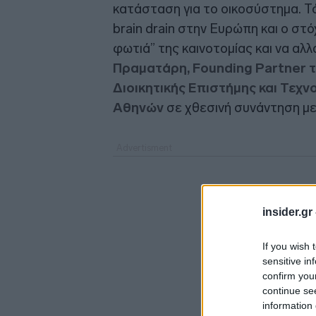
κατάσταση για το οικοσύστημα. Τ
brain drain στην Ευρώπη και ο στό
φωτιά” της καινοτομίας και να αλ
Πραματάρη, Founding Partner τ
Διοικητικής Επιστήμης και Τεχν
Αθηνών
σε χθεσινή συνάντηση μ
insider.gr
If you wish 
sensitive in
confirm you
continue se
information 