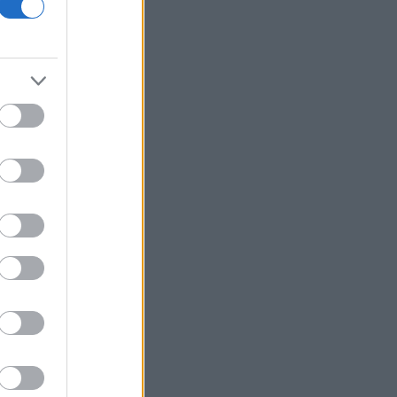
AfD, επτά μονάδες μπροστά από το
CDU/CSU του Μερτς
Πτώση για τον χρυσό μετά το υψηλό
επτά εβδομάδων με φόντο το Ιράν
Η Ρωσία έπληξε κόμβο εφοδιασμού
στην περιοχή του Κιέβου με drones
«Η Βόρεια Κορέα εκτόξευσε βαλλιστικό
πύραυλο μικρού βεληνεκούς», λέει η
Σεούλ
Η ελληνική startup Omilia άντλησε 67
εκατ. δολάρια και ανοίγει γραφείο στις
ΗΠΑ
Άνοιξε το myBusinessSupport για τις
επιχειρήσεις της Σαμοθράκης
Ο Τραμπ δηλώνει «πολύ
ικανοποιημένος» από το έργο του Πιτ
Χέγκσεθ στο υπουργείο Άμυνας