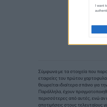
I want t
authenti
Σύμφωνα με τα στοιχεία που παρου
εταιρείες του πρώτου χαρτοφυλα
θεωρείται ιδιαίτερα σπάνιο για τ
Παράλληλα, έχουν πραγματοποιηθε
περισσότερες από αυτές, ενώ αν κα
αποτιμήσεις στους τελευταίους γ