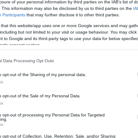
23:58
losure of your personal information by third parties on the IAB’s list of
. This information may also be disclosed by us to third parties on the
IA
Participants
that may further disclose it to other third parties.
23:52
nd, εννέα χρόνια μετά η εικόνα του
 that this website/app uses one or more Google services and may gath
ντικά. Το deal flow θεωρείται πλέον πιο
including but not limited to your visit or usage behaviour. You may click 
23:44
 to Google and its third-party tags to use your data for below specifi
 και των εταιρειών που ζητούν
ogle consent section.
τιωμένη. «Σε σχέση με το εξωτερικό
23:36
ε πολύ καλύτερη κατάσταση από ότι στο
l Data Processing Opt Outs
στικά, επισημαίνοντας ότι πλέον
οφυή επιχειρηματικότητα ως
o opt-out of the Sharing of my personal data.
23:21
In
ση με την περίοδο 2018-2022 όπου οι
 κατευθύνονταν προς τις Big Four και τις
23:06
o opt-out of the Sale of my Personal Data.
In
22:53
to opt-out of processing my Personal Data for Targeted
nd I & II
ing.
In
22:40
o opt-out of Collection, Use, Retention, Sale, and/or Sharing
Uni.Fund I
, ύψους
30 εκατ. ευρώ
,