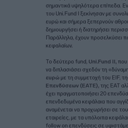
σημαντικά υψηλότερα επίπεδα. Ενδε
του Uni.Fund I ξεκίνησαν με συνο
ευρώ και σήμερα ξεπερνούν αθροισ
δημιουργήσει ή διατηρήσει περισ
Παράλληλα, έχουν προσελκύσει πά
κεφαλαίων.
Το δεύτερο fund,
Uni.Fund II,
που 
να διπλασιάσει σχεδόν τη «δύναμ
ευρώ
με τη συμμετοχή του EIF, τ
Επενδύσεων (ΕΑΤΕ),
της ΕΑΤ αλ
έχει πραγματοποιήσει 20 επενδύσε
επενδεδυμένα κεφάλαια που αγγίζο
αναμένεται να προχωρήσει σε του
εταιρείες, με τα υπόλοιπα κεφάλα
follow on επενδύσεις σε υφιστάμε