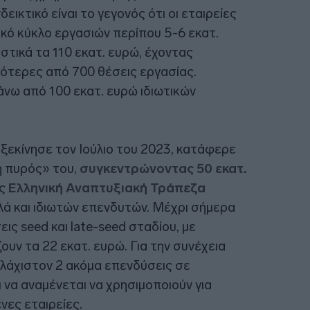
ικτικό είναι το γεγονός ότι οι εταιρείες
λικό κύκλο εργασιών περίπου 5-6 εκατ.
τικά τα 110 εκατ. ευρώ, έχοντας
σότερες από 700 θέσεις εργασίας.
νω από 100 εκατ. ευρώ ιδιωτικών
ξεκίνησε τον Ιούλιο του 2023, κατάφερε
η πυρός» του,
συγκεντρώνοντας 50 εκατ.
ης
Ελληνική Αναπτυξιακή Τράπεζα
λά και ιδιωτών επενδυτών. Μέχρι σήμερα
ις seed και late-seed σταδίου, με
υν τα 22 εκατ. ευρώ. Για την συνέχεια
λάχιστον 2 ακόμα επενδύσεις σε
ι να αναμένεται να χρησιμοποιούν για
νες εταιρείες.