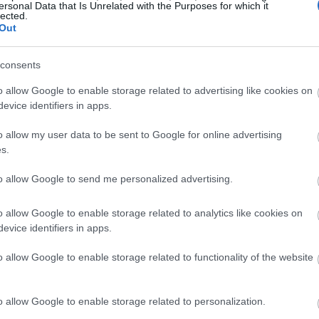
ersonal Data that Is Unrelated with the Purposes for which it
lected.
iFund και του EIF και πραγματοποίησε
23
Out
 αφορούσαν τεχνοβλαστούς και
22:26
Η στόχευση ήταν σε εταιρείες
pre-seed
consents
στηριοποιούνται κυρίως στο deep tech και
22:10
o allow Google to enable storage related to advertising like cookies on
ύχθηκε μέσα σε πανεπιστημιακά ή
evice identifiers in apps.
21:52
o allow my user data to be sent to Google for online advertising
s.
21:37
to allow Google to send me personalized advertising.
o allow Google to enable storage related to analytics like cookies on
21:15
evice identifiers in apps.
21:03
o allow Google to enable storage related to functionality of the website
o allow Google to enable storage related to personalization.