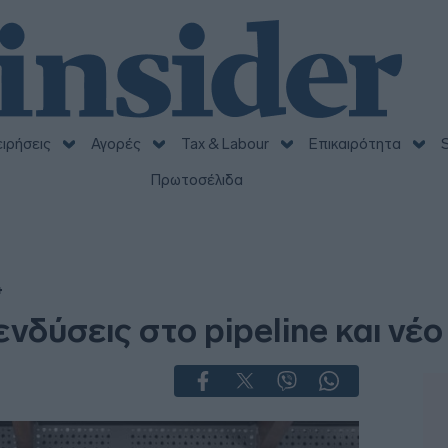
ειρήσεις
Αγορές
Tax & Labour
Επικαιρότητα
S
Πρωτοσέλιδα
4
νδύσεις στο pipeline και νέο