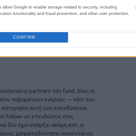
o allow Google to enable storage related to security, including
cation functionality and fraud prevention, and other user protection.
CONFIRM
σίασαν οι partners του fund, όλες οι
κίου παραμένουν ενεργές — κάτι που
ην κατηγορία αυτή των επενδύσεων.
ί follow-on επενδύσεις στις
ι δεν έχει υπάρξει ακόμη exit, οι
ύρους χρηματοδότησης κινούνται σε