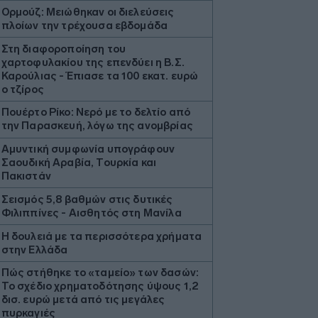
Ορμούζ: Μειώθηκαν οι διελεύσεις
πλοίων την τρέχουσα εβδομάδα
Στη διαφοροποίηση του
χαρτοφυλακίου της επενδύει η Β.Σ.
Καρούλιας - Έπιασε τα 100 εκατ. ευρώ
ο τζίρος
Πουέρτο Ρίκο: Νερό με το δελτίο από
την Παρασκευή, λόγω της ανομβρίας
Aμυντική συμφωνία υπογράφουν
Σαουδική Αραβία, Τουρκία και
Πακιστάν
Σεισμός 5,8 βαθμών στις δυτικές
Φιλιππίνες - Αισθητός στη Μανίλα
Η δουλειά με τα περισσότερα χρήματα
στην Ελλάδα
Πώς στήθηκε το «ταμείο» των δασών:
Το σχέδιο χρηματοδότησης ύψους 1,2
δισ. ευρώ μετά από τις μεγάλες
πυρκαγιές