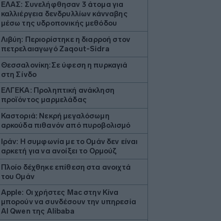
ΕΛΑΣ: Συνελήφθησαν 3 άτομα για
καλλιέργεια δενδρυλλίων κάνναβης
μέσω της υδροπονικής μεθόδου
Λιβύη: Περιορίστηκε η διαρροή στον
πετρελαιαγωγό Zaqout-Sidra
Θεσσαλονίκη:Σε ύφεση η πυρκαγιά
στη Σίνδο
ΕΛΓΕΚΑ: Προληπτική ανάκληση
προϊόντος μαρμελάδας
Καστοριά: Νεκρή μεγαλόσωμη
αρκούδα πιθανόν από πυροβολισμό
Ιράν: Η συμφωνία με το Ομάν δεν είναι
αρκετή για να ανοίξει το Ορμούζ
Πλοίο δέχθηκε επίθεση στα ανοιχτά
του Ομάν
Apple: Οι χρήστες Mac στην Κίνα
μπορούν να συνδέσουν την υπηρεσία
AI Qwen της Alibaba