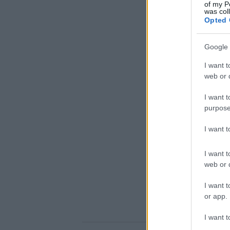
of my P
was col
Opted 
Google 
I want t
web or d
I want t
purpose
I want 
I want t
web or d
I want t
or app.
I want t