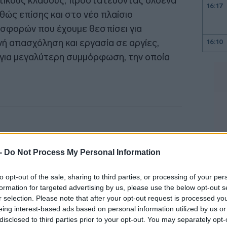
ατικούς κλάδους, προστατεύοντας ολοένα
16:17
ώς επίσης και στο νέο πλαίσιο
ισφορών που έχουμε θεσπίσει για
ή απασχόληση και εργασία σε αργίες,
16:10
 για μεγαλύτερη συμμόρφωση, την οποία
16:00
15:47
15:35
 -
Do Not Process My Personal Information
to opt-out of the sale, sharing to third parties, or processing of your per
15:23
formation for targeted advertising by us, please use the below opt-out s
r selection. Please note that after your opt-out request is processed y
eing interest-based ads based on personal information utilized by us or
disclosed to third parties prior to your opt-out. You may separately opt-
15:00