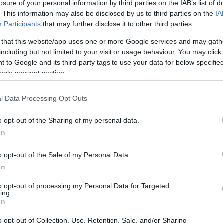
losure of your personal information by third parties on the IAB’s list of
. This information may also be disclosed by us to third parties on the
IA
Participants
that may further disclose it to other third parties.
14:51
φαλιστικές εισφορές για τις συγκεκριμένες
 that this website/app uses one or more Google services and may gath
αι επί του ωρομισθίου της οκτάωρης
including but not limited to your visit or usage behaviour. You may click 
αι η προσαύξηση που αντιστοιχεί σε
 to Google and its third-party tags to use your data for below specifi
14:49
νή εργασία και απασχόληση σε ημέρες
ogle consent section.
l Data Processing Opt Outs
14:42
κ. Κεραμέως, «συμβάλλει στη δημιουργία
o opt-out of the Sharing of my personal data.
 για τη δήλωση της πρόσθετης εργασίας
In
των πραγματικών ωρών απασχόλησης.
14:34
o opt-out of the Sale of my Personal Data.
αταπολέμηση της αδήλωτης και
In
ι του αθέμιτου ανταγωνισμού.
14:21
to opt-out of processing my Personal Data for Targeted
ing.
In
14:17
o opt-out of Collection, Use, Retention, Sale, and/or Sharing