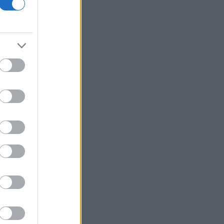
ναυσιπλοΐα προς τη Μαύρη Θάλασσα
Ρωσία: Έπληξε φορτηγό πλοίο με όπλα
για την Ουκρανία ανοιχτά της Οδησσού
Χαρδαλιάς: Δεν θα επιτρέψουμε
καμμία ανεμογεννήτρια στις
αναδασωτέες και πυρόπληκτες
περιοχές της Αττικής
Ιταλία: Όλες οι πόλεις στο υψηλότερο
επίπεδο προειδοποίησης για καύσωνα
Ρωσία: Πυρκαγιά σε διυλιστήριο
πετρελαίου της περιφέρειας
Κρασνοντάρ ύστερα από ουκρανική
επίθεση με drones
Κορυφώνεται η έξοδος του Αυγούστου
Τουρνάς: Το ΠΣ αντιμετώπισε
πρωτοφανείς ακραίες συνθήκες
Ισραηλινά ΜΜΕ: Σε κρίσιμη κατάσταση
η υγεία του Μοτζταμπά Χαμενεΐ -
Σύντομα μπορεί να είναι νεκρός