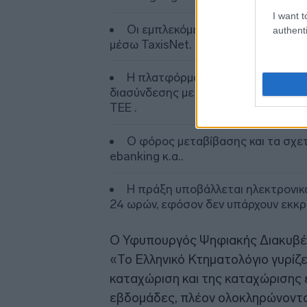
I want t
Οι εμπλεκόμενοι πολίτες λαμβάνο
authenti
μέσω TaxisNet.
Η πλατφόρμα αντλεί αυτόματα όλ
διασύνδεσης με τα συστήματα της Α
ΤΕΕ .
Ο φόρος μεταβίβασης και τα σχετ
ebanking κ.α..
Η πράξη υποβάλλεται ηλεκτρονικά
24 ωρών, εφόσον δεν υπάρχουν εκκρ
Ο Υφυπουργός Ψηφιακής Διακυβ
«Το Ελληνικό Κτηματολόγιο γυρίζε
καταχώριση και της καταχώρισης 
εβδομάδες, πλέον ολοκληρώνονται