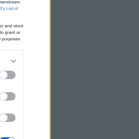
 downstream
Υεμένη: Επίθεση των Χούθι σε
B’s List of
κυβερνητικές δυνάμεις - Τουλάχιστον
58 νεκροί
er and store
Fars: Το Ιράν εξετάζει νομοσχέδιο για
to grant or
απαγόρευση διέλευσης πλοίων από
ed purposes
ΗΠΑ και Ισραήλ από το Ορμούζ
Επένδυση 6,3 δισ. δολαρίων από ΗΑΕ
για data center τεχνητής νοημοσύνης
στην Ιαπωνία
Οπλισμένα τουρκικά F-16
πραγματοποίησαν 10 παραβάσεις και
17 παραβιάσεις στο Αιγαίο
Ο Ζελένσκι θα επισκεφθεί τη Σερβία
για πρώτη φορά από την έναρξη του
πολέμου
Ξεκινούν τα δοκιμαστικά δρομολόγια
της επέκτασης του Μετρό
Θεσσαλονίκης προς την Καλαμαριά
Ο ΟΤΕ στους δείκτες FTSE4Good για