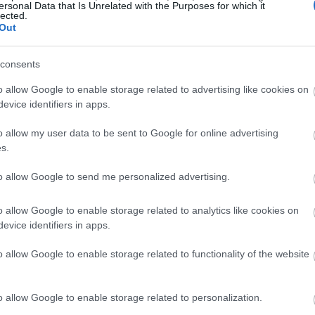
ersonal Data that Is Unrelated with the Purposes for which it
lected.
Out
19:35
consents
19:22
o allow Google to enable storage related to advertising like cookies on
evice identifiers in apps.
o allow my user data to be sent to Google for online advertising
19:14
s.
19:12
to allow Google to send me personalized advertising.
o allow Google to enable storage related to analytics like cookies on
18:54
evice identifiers in apps.
o allow Google to enable storage related to functionality of the website
18:49
εκτρονικά τον φάκελο μεταβίβασης μέσω του
o allow Google to enable storage related to personalization.