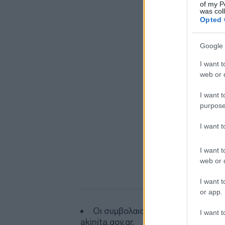
of my P
was col
Opted 
Google 
I want t
web or d
I want t
purpose
I want 
I want t
web or d
I want t
or app.
Οι συμβολαιογράφοι ξεκινούν ηλ
I want t
akinita.gov.gr.