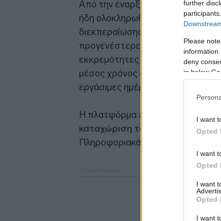
Από την έναρξη της πιλοτικής λε
further disc
participants
ήδη ολοκληρωθεί 1.838 αγοραπωλη
Downstream 
διεκπεραίωσης μόλις μία εργάσι
Please note
προγενέστερες εκκρεμότητες. Ακό
information 
εκκρεμότητες σε ακίνητα από τα
deny consent
μέσος χρόνος ολοκλήρωσης είναι ε
in below Go
εργάσιμες ημέρες.
Persona
Η πλατφόρμα akinita.gov.gr
απλοπ
I want t
καταχώριση των συμβολαίων
μέ
Opted 
Πληροφοριακά Συστήματα του Δημ
I want t
Opted 
I want 
Advertis
Opted 
I want t