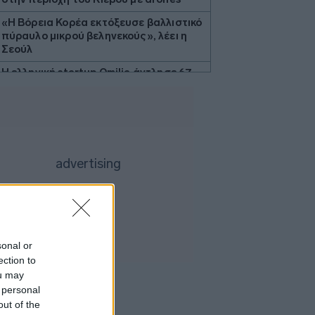
«Η Βόρεια Κορέα εκτόξευσε βαλλιστικό
πύραυλο μικρού βεληνεκούς», λέει η
Σεούλ
Η ελληνική startup Omilia άντλησε 67
εκατ. δολάρια και ανοίγει γραφείο στις
ΗΠΑ
Άνοιξε το myBusinessSupport για τις
επιχειρήσεις της Σαμοθράκης
Ο Τραμπ δηλώνει «πολύ
ικανοποιημένος» από το έργο του Πιτ
Χέγκσεθ στο υπουργείο Άμυνας
Βιοτέρ: Στο Πρωτοδικείο Αθηνών η
συμφωνία εξυγίανσης
Άνοδος σχεδόν 4% για το πετρέλαιο
sonal or
καθώς το Ιράν εξετάζει περιορισμούς
ection to
στο Ορμούζ
ou may
 personal
Δήμας: «Προχωρούν τα έργα σε όλο το
out of the
μήκος του ΒΟΑΚ»