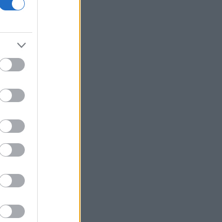
18η συνεχόμενη χρονιά
Νέος γύρος χρηματοδότησης 8 δισ.
δολαρίων για τη DeepSeek
Βρεττού (Credia): Πιστωτική επέκταση
άνω των 1,3 δισ. ευρώ φέτος -
Επιταχύνει την ανάπτυξη, μεταθέτει
το μέρισμα
Στα πράσινα οι ευρωαγορές - Νέο
ενδοσυνεδριακό ρεκόρ για τον Stoxx
Πυρκαγιές: 325 αυτοψίες στις
πληγείσες περιοχές - 118 «κόκκινα»
κτίρια σε Δυτ. Αττική και Ρέθυμνο
Σε εξέλιξη πυρκαγιές σε Σκύρο και
Φάρσαλα
ΑΔΜΗΕ: Διατηρεί την τεχνική ηγεσία
κατά την κατασκευή του Great Sea
Interconnector