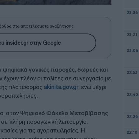
23:36
άρθρα στα αποτελέσματα αναζήτησης.
23:21
υ insider.gr στην Google
23:06
 ψηφιακά γονικές παροχές, δωρεές και
22:53
ων
έχουν πλέον οι πολίτες σε συνεργασία με
 της πλατφόρμας
akinita.gov.gr
, ενώ μέχρι
22:40
αγοραπωλησίες.
αι στον
Ψηφιακό Φάκελο Μεταβίβασης
22:26
ι σε πλήρη παραγωγική λειτουργία,
ικασίες για τις αγοραπωλησίες. Η
22:10