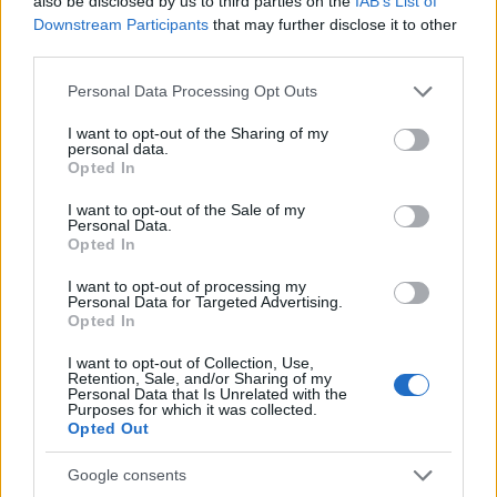
also be disclosed by us to third parties on the
IAB’s List of
Downstream Participants
that may further disclose it to other
third parties.
β.
τα πρόσωπα που έχουν εγγραφεί και έχουν
λάβει αναγνωριστικό κωδικό οικονομικού φορέα
Please note that this website/app uses one or more Google
Personal Data Processing Opt Outs
services and may gather and store information including but
από το Μητρώο Ιχνηλασιμότητας.
not limited to your visit or usage behaviour. You may click to
I want to opt-out of the Sharing of my
personal data.
grant or deny consent to Google and its third-party tags to
Opted In
Οι επιχειρήσεις που δραστηριοποιούνται στο
use your data for below specified purposes in below Google
εμπόριο προϊόντων καπνού, πλην των τσιγάρων
consent section.
I want to opt-out of the Sale of my
Personal Data.
και του καπνού για στριφτά τσιγάρα, και είναι
Opted In
υπόχρεοι εγγραφής στο Μητρώο
I want to opt-out of processing my
Ιχνηλασιμότητας από τις 20/5/2024, πρέπει να
Personal Data for Targeted Advertising.
ολοκληρώσουν την εγγραφή τους και στο ΕΚΜΕΑ
Opted In
έως και τις 20/8/2024.
I want to opt-out of Collection, Use,
Retention, Sale, and/or Sharing of my
Personal Data that Is Unrelated with the
Η εφαρμογή είναι διαθέσιμη μέσω της ψηφιακής
Purposes for which it was collected.
Opted Out
πύλης myAADE (myAADE.gov.gr) στη διαδρομή:
Εφαρμογές > Τελωνειακές Υπηρεσίες > Μητρώο
Google consents
ΕΚΜΕΑ, όπου παρατίθεται και αναλυτικές