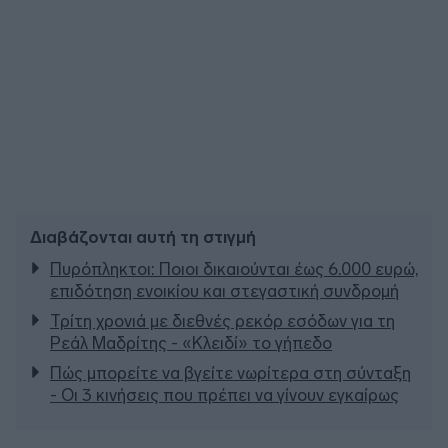
Διαβάζονται αυτή τη στιγμή
Πυρόπληκτοι: Ποιοι δικαιούνται έως 6.000 ευρώ,
επιδότηση ενοικίου και στεγαστική συνδρομή
Τρίτη χρονιά με διεθνές ρεκόρ εσόδων για τη
Ρεάλ Μαδρίτης - «Κλειδί» το γήπεδο
Πώς μπορείτε να βγείτε νωρίτερα στη σύνταξη
- Οι 3 κινήσεις που πρέπει να γίνουν εγκαίρως