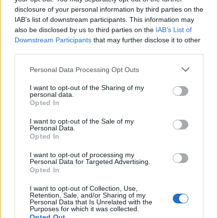
disclosure of your personal information by third parties on the
IAB’s list of downstream participants. This information may
also be disclosed by us to third parties on the
IAB’s List of
Downstream Participants
that may further disclose it to other
third parties.
Please note that this website/app uses one or more Google
Personal Data Processing Opt Outs
services and may gather and store information including but
not limited to your visit or usage behaviour. You may click to
I want to opt-out of the Sharing of my
personal data.
grant or deny consent to Google and its third-party tags to
Opted In
use your data for below specified purposes in below Google
consent section.
I want to opt-out of the Sale of my
Personal Data.
Opted In
Ακολουθήστε το
insider.gr στο Google News
και μάθετε
I want to opt-out of processing my
πρώτοι όλες τις
ειδήσεις
από την Ελλάδα και τον κόσμο.
Personal Data for Targeted Advertising.
Opted In
I want to opt-out of Collection, Use,
Retention, Sale, and/or Sharing of my
Personal Data that Is Unrelated with the
Purposes for which it was collected.
Opted Out