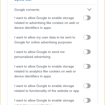
Google consents
I want to allow Google to enable storage
related to advertising like cookies on web or
device identifiers in apps.
I want to allow my user data to be sent to
Google for online advertising purposes.
I want to allow Google to send me
personalized advertising.
Διαβάζονται αυτή τη στιγμή
I want to allow Google to enable storage
related to analytics like cookies on web or
Τράπεζες: Στα 55,5 εκατ. ευρώ ο λογαριασμός
device identifiers in apps.
από τα δάνεια του ν. Κατσέλη
Νέο Χωροταξικό Τουρισμού: Οι νέες «κόκκινες
I want to allow Google to enable storage
γραμμές» για το περιβάλλον και τι αλλάζει σε
related to functionality of the website or app.
ξενοδοχεία, νησιά και επενδύσεις
I want to allow Google to enable storage
Τα ανοιχτά μέτωπα για την ενίσχυση της