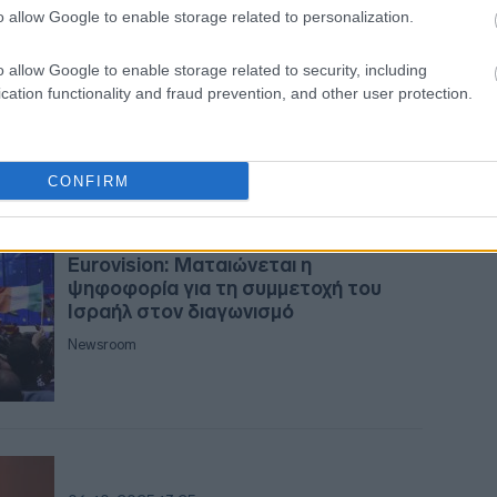
Eurovision: Κρίσιμη ψηφοφορία για τη
o allow Google to enable storage related to personalization.
συμμετοχή του Ισραήλ
o allow Google to enable storage related to security, including
Newsroom
10:3
cation functionality and fraud prevention, and other user protection.
10:2
CONFIRM
13-10-2025 23:55
Eurovision: Ματαιώνεται η
10:21
ψηφοφορία για τη συμμετοχή του
Ισραήλ στον διαγωνισμό
09:4
Newsroom
09:3