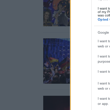
I want t
of my P
was col
Opted 
Google 
I want t
web or d
I want t
purpose
I want 
I want t
web or d
I want t
or app.