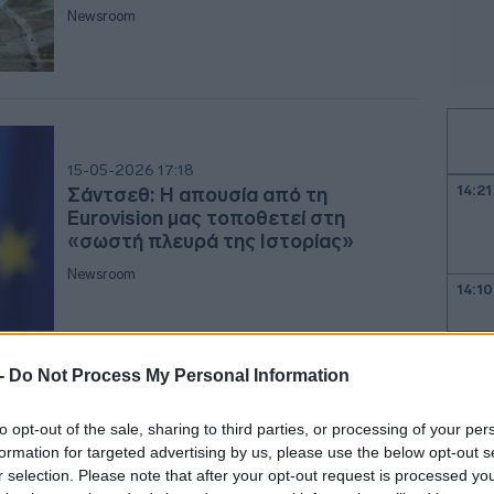
Newsroom
15-05-2026 17:18
14:21
Σάντσεθ: Η απουσία από τη
Eurovision μας τοποθετεί στη
«σωστή πλευρά της Iστορίας»
Newsroom
14:10
13:59
 -
Do Not Process My Personal Information
13:2
11-05-2026 15:03
to opt-out of the sale, sharing to third parties, or processing of your per
Eurovision 2026: Το BBC έγραψε για
formation for targeted advertising by us, please use the below opt-out s
τον Akyla - «Η Ελλάδα δεν απέχει
r selection. Please note that after your opt-out request is processed y
13:0