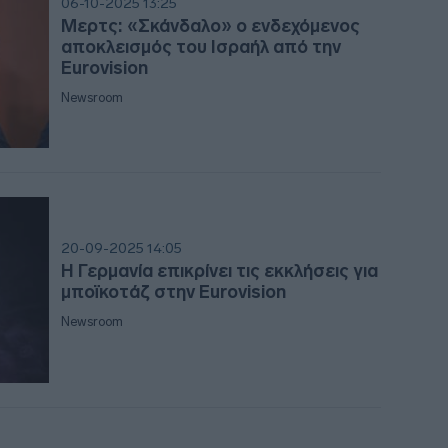
06-10-2025 13:25
Μερτς: «Σκάνδαλο» ο ενδεχόμενος
09:2
αποκλεισμός του Ισραήλ από την
Eurovision
09:1
Newsroom
09:0
08:5
20-09-2025 14:05
Η Γερμανία επικρίνει τις εκκλήσεις για
μποϊκοτάζ στην Eurovision
Newsroom
08:4
08:4