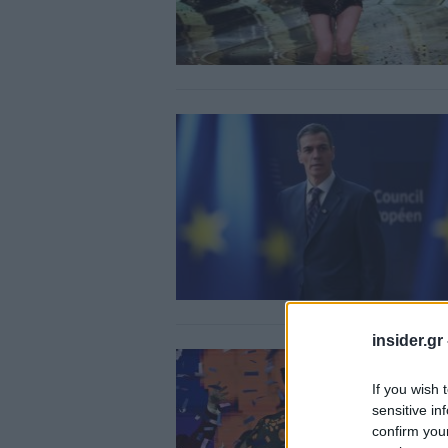
insider.gr
If you wish 
sensitive in
confirm you