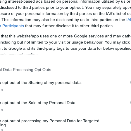
πολύ από τη νίκη»
eing interest-based ads based on personal information utilized by us or
disclosed to third parties prior to your opt-out. You may separately opt-
Newsroom
losure of your personal information by third parties on the IAB’s list of
12:56
. This information may also be disclosed by us to third parties on the
IA
Participants
that may further disclose it to other third parties.
12:5
 that this website/app uses one or more Google services and may gath
including but not limited to your visit or usage behaviour. You may click 
12:3
 to Google and its third-party tags to use your data for below specifi
06-05-2026 16:09
ogle consent section.
Eurovision 2026: Ισχυρά τα μέτρα
ασφαλείας από την αστυνομία της
12:21
Βιέννης
l Data Processing Opt Outs
Newsroom
o opt-out of the Sharing of my personal data.
12:18
In
o opt-out of the Sale of my Personal Data.
In
12:12
16-02-2026 14:45
to opt-out of processing my Personal Data for Targeted
ing.
Ο Akylas θα εκπροσωπήσει την
In
11:57