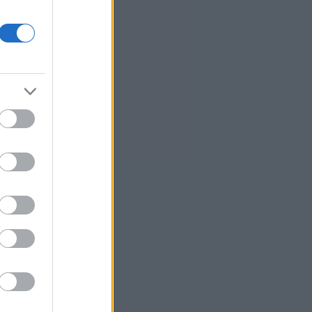
πυρκαγιές σε δέκα ημέρες
Κίνα: Ο πληθωρισμός στις τιμές
παραγωγού υποχώρησε σε
χαμηλό τριμήνου τον Ιούλιο
ΗΠΑ: Η Γερουσία προωθεί
ιστορικό νομοσχέδιο για τα
κρυπτονομίσματα
Προς εκτύπωση το πολλαπλό
βιβλίο
Γερμανία: Διευρύνεται το έλλειμα
στο εμπορικό ισοζύγιο με την Κίνα
Τουρκία: Ζητεί από τη Ρωσία και
την Ουκρανία «μορατόριουμ» στις
επιθέσεις στα πλοία στη Μαύρη
Θάλασσα
7
Περού: Δεκατρείς νεκροί και
τέσσερις τραυματίες σε τροχαίο
8
Υεμένη: Οι Χούθι ανακοίνωσαν ότι