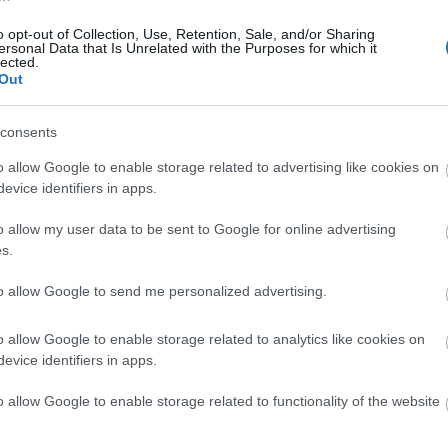
Ελλάδα στον 70ο διαγωνισμό της
Eurovision
o opt-out of Collection, Use, Retention, Sale, and/or Sharing
ersonal Data that Is Unrelated with the Purposes for which it
11:51
Newsroom
lected.
Out
11:37
consents
o allow Google to enable storage related to advertising like cookies on
evice identifiers in apps.
11:26
04-12-2025 21:06
Το Ισραήλ θα έχει δικαίωμα
o allow my user data to be sent to Google for online advertising
συμμετοχής στην Eurovision -
11:16
s.
Αποσύρονται 4 χώρες
Newsroom
to allow Google to send me personalized advertising.
11:04
o allow Google to enable storage related to analytics like cookies on
evice identifiers in apps.
10:5
o allow Google to enable storage related to functionality of the website
10:4
02-12-2025 18:26