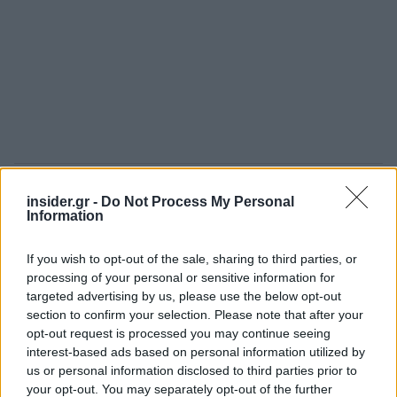
Πηγή: ΑΠΕ-ΜΠΕ
insider.gr -
Do Not Process My Personal
Information
Ακολουθήστε το
insider.gr στο Google News
και μάθετε
If you wish to opt-out of the sale, sharing to third parties, or
πρώτοι όλες τις
ειδήσεις
από την Ελλάδα και τον κόσμο.
processing of your personal or sensitive information for
targeted advertising by us, please use the below opt-out
section to confirm your selection. Please note that after your
opt-out request is processed you may continue seeing
interest-based ads based on personal information utilized by
us or personal information disclosed to third parties prior to
your opt-out. You may separately opt-out of the further