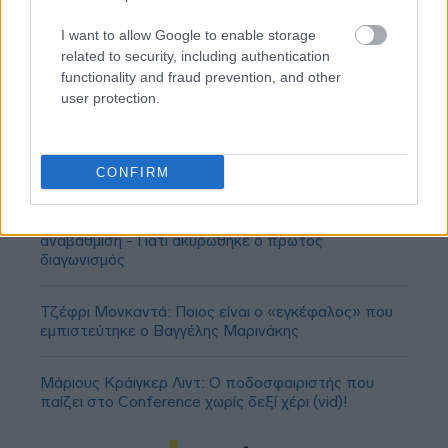
I want to allow Google to enable storage
related to security, including authentication
functionality and fraud prevention, and other
user protection.
CONFIRM
ΣΕΦ: Επαναπροκηρύσσεται η ενεργειακή
αναβάθμιση - Γιατί ακυρώθηκε ο πρώτος
διαγωνισμός
Τζέφρι Μονκαντά: Ποιος είναι ο «εγκέφαλος» που
εμπιστεύτηκε ο Βαγγέλης Μαρινάκης
Μάριους Κράιγκερ Λιντ: Ο ποδοσφαιριστής που
παίζει στο Conference χωρίς δεξί χέρι (vid)!