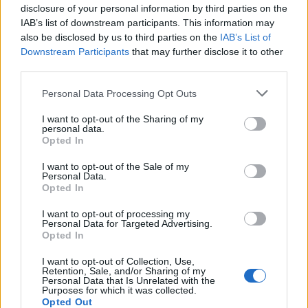
disclosure of your personal information by third parties on the
IAB’s list of downstream participants. This information may
also be disclosed by us to third parties on the
IAB’s List of
Downstream Participants
that may further disclose it to other
third parties.
Please note that this website/app uses one or more Google
Personal Data Processing Opt Outs
services and may gather and store information including but
not limited to your visit or usage behaviour. You may click to
I want to opt-out of the Sharing of my
personal data.
grant or deny consent to Google and its third-party tags to
Opted In
use your data for below specified purposes in below Google
consent section.
I want to opt-out of the Sale of my
Personal Data.
Διαβάζονται αυτή τη στιγμή
Opted In
Η γαλάζια «θετική ατζέντα» στο δρόμο για το
2027 - Το παράπονο της Καρυστιανού - Στον
I want to opt-out of processing my
Personal Data for Targeted Advertising.
ΣΥΡΙΖΑ μελετούν Ιστορία
Opted In
Πυρόπληκτοι: Τι σημαίνουν τα «πράσινα»,
I want to opt-out of Collection, Use,
«κίτρινα» και «κόκκινα» σπίτια για τις
Retention, Sale, and/or Sharing of my
αποζημιώσεις
Personal Data that Is Unrelated with the
Purposes for which it was collected.
Ποια είναι η (κυβερνητική) λίστα με τα μεγάλα
Opted Out