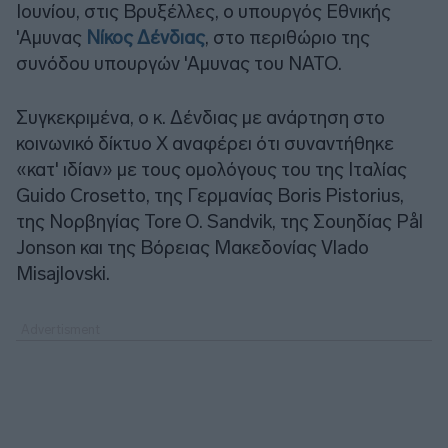
Ιουνίου, στις Βρυξέλλες, ο υπουργός Εθνικής
'Αμυνας
Νίκος Δένδιας
, στο περιθώριο της
συνόδου υπουργών 'Αμυνας του NATO.
Συγκεκριμένα, ο κ. Δένδιας με ανάρτηση στο
κοινωνικό δίκτυο Χ αναφέρει ότι συναντήθηκε
«κατ' ιδίαν» με τους ομολόγους του της Ιταλίας
Guido Crosetto, της Γερμανίας Boris Pistorius,
της Νορβηγίας Tore O. Sandvik, της Σουηδίας Pål
Jonson και της Βόρειας Μακεδονίας Vlado
Misajlovski.