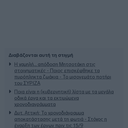
Διαβάζονται αυτή τη στιγμή
Η χαμηλή… απόδοση Μητσοτάκη στις
στοιχηματικές - Ποιος επισκέφθηκε τα
πυρόπληκτα ζωάκια - Το μισογεμάτο ποτήρι
του ΣΥΡΙΖΑ
Ποια είναι η (κυβερνητική) λίστα με τα μεγάλα
οδικά έργα και τα εκτιμώμενα
χρονοδιαγράμματα
Δυτ. Αττική: Το χρονοδιάγραμμα
αποκατάστασης μετά τη φωτιά - Στόχος η
έναρξη των έργων πριν τις 15/9