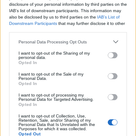
αυτό γιατί η Ένωση Αποταμιεύσεων και
disclosure of your personal information by third parties on the
IAB’s list of downstream participants. This information may
Επενδύσεων δεν αφορά μόνο τις αγορές. Αφορά
also be disclosed by us to third parties on the
IAB’s List of
τη δημιουργία ισχυρών ευρωπαϊκών θεσμικών
Downstream Participants
that may further disclose it to other
επενδυτών με μακροπρόθεσμο ορίζοντα. Τα
third parties.
Ταμεία Επαγγελματικής Ασφάλισης είναι ακριβώς
Please note that this website/app uses one or more Google
Personal Data Processing Opt Outs
ένας τέτοιος θεσμός.
services and may gather and store information including but
not limited to your visit or usage behaviour. You may click to
I want to opt-out of the Sharing of my
personal data.
grant or deny consent to Google and its third-party tags to
Για τους εργαζόμενους αποτελούν ένα σημαντικό
Opted In
use your data for below specified purposes in below Google
συμπλήρωμα του συνταξιοδοτικού συστήματος.
consent section.
I want to opt-out of the Sale of my
Ενισχύουν τη συνταξιοδοτική επάρκεια και
Personal Data.
Opted In
επιτρέπουν σε περισσότερους πολίτες να
σχεδιάζουν το μέλλον τους με μεγαλύτερη
I want to opt-out of processing my
Personal Data for Targeted Advertising.
ασφάλεια.
Opted In
Η επαγγελματική ασφάλιση δημιουργεί γέφυρες
I want to opt-out of Collection, Use,
Retention, Sale, and/or Sharing of my
ανάμεσα στην οικονομική ασφάλεια των πολιτών
Personal Data that Is Unrelated with the
Purposes for which it was collected.
και στις αναπτυξιακές ανάγκες της οικονομίας.
Opted Out