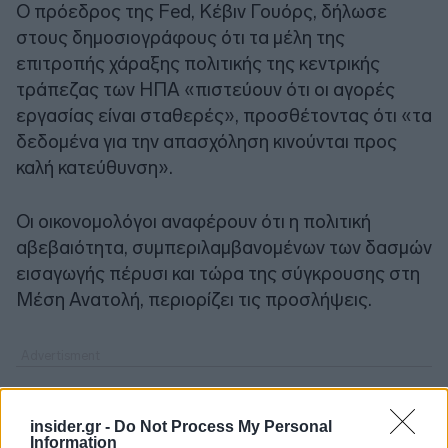
Ο πρόεδρος της Fed, Κέβιν Γουόρς, δήλωσε
στους δημοσιογράφους ότι τα μέλη της
επιτροπής χάραξης πολιτικής της κεντρικής
τράπεζας των ΗΠΑ «πιστεύουν ότι οι αγορές
εργασίας είναι σταθερές», προσθέτοντας ότι «τα
δεδομένα για την απασχόληση κινούνται προς
καλή κατεύθυνση».
Οι οικονομολόγοι αναφέρουν ότι η πολιτική
αβεβαιότητα, συμπεριλαμβανομένων των δασμών
εισαγωγής πέρυσι και τώρα της σύγκρουσης στη
Μέση Ανατολή, περιορίζει τις προσλήψεις.
insider.gr -
Do Not Process My Personal
Information