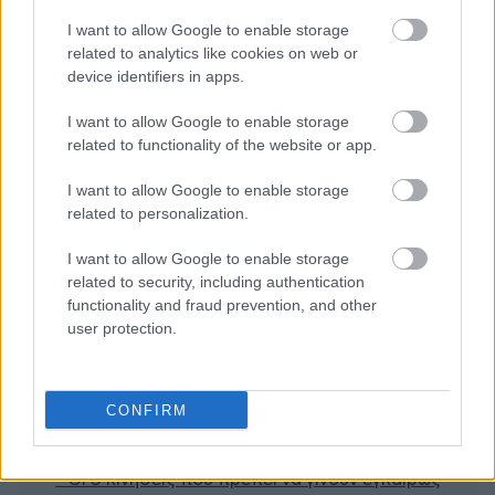
I want to allow Google to enable storage
related to analytics like cookies on web or
device identifiers in apps.
I want to allow Google to enable storage
related to functionality of the website or app.
I want to allow Google to enable storage
related to personalization.
I want to allow Google to enable storage
Διαβάζονται αυτή τη στιγμή
related to security, including authentication
functionality and fraud prevention, and other
Μεταβιβάσεις ακινήτων: Στο σκάνερ χιλιάδες
user protection.
συμβόλαια του 2025 για το πιστοποιητικό
ΕΝΦΙΑ
Σήμερα το κρίσιμο ραντεβού στο Μέγαρο
CONFIRM
Μαξίμου για τη βιομηχανία
Πώς μπορείτε να βγείτε νωρίτερα στη σύνταξη
- Οι 3 κινήσεις που πρέπει να γίνουν εγκαίρως