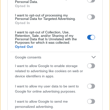
Personal Data.
Opted In
I want to opt-out of processing my
Personal Data for Targeted Advertising.
Ο αριθμός των ατόμων που λαμβάνουν επιδόματα
Opted In
ανεργίας μετά από μια αρχική εβδομάδα
I want to opt-out of Collection, Use,
βοήθειας, αυξήθηκε κατά 24.000 σε εποχικά
Retention, Sale, and/or Sharing of my
Personal Data that Is Unrelated with the
προσαρμοσμένο αριθμό 1,81 εκατομμυρίων κατά
Purposes for which it was collected.
Opted Out
την εβδομάδα που έληξε στις 6 Ιουνίου, σύμφωνα
με τα επίσημα στοιχεία.
Google consents
I want to allow Google to enable storage
Ακολουθήστε το
insider.gr στο Google News
και μάθετε
related to advertising like cookies on web or
πρώτοι όλες τις
ειδήσεις
από την Ελλάδα και τον κόσμο.
device identifiers in apps.
I want to allow my user data to be sent to
Google for online advertising purposes.
I want to allow Google to send me
personalized advertising.