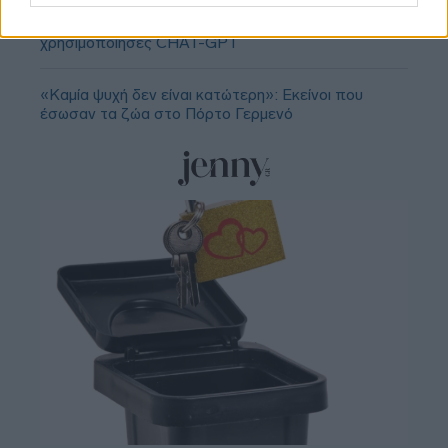
Δύο σημείο στίξης που προδίδουν ότι
χρησιμοποίησες CHAT-GPT
«Καμία ψυχή δεν είναι κατώτερη»: Εκείνοι που
έσωσαν τα ζώα στο Πόρτο Γερμενό