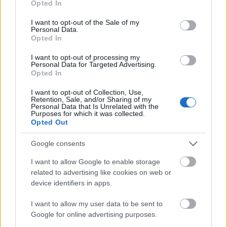
Opted In
use your data for below specified purposes in below Google
consent section.
I want to opt-out of the Sale of my
Personal Data.
Opted In
I want to opt-out of processing my
Personal Data for Targeted Advertising.
Opted In
I want to opt-out of Collection, Use,
Retention, Sale, and/or Sharing of my
Personal Data that Is Unrelated with the
Purposes for which it was collected.
Opted Out
Google consents
I want to allow Google to enable storage
Ολυμπιακός: Πρόταση για δανεισμό και οψιόν
related to advertising like cookies on web or
αγοράς του Μόουρα σύμφωνα με τους Πορτογάλους
device identifiers in apps.
Φενέρμπαχτσε: Αντέγραψε τον ποδοσφαιρικό
I want to allow my user data to be sent to
Παναθηναϊκό με Spiderman και Λιβάι Γκαρσία!
Google for online advertising purposes.