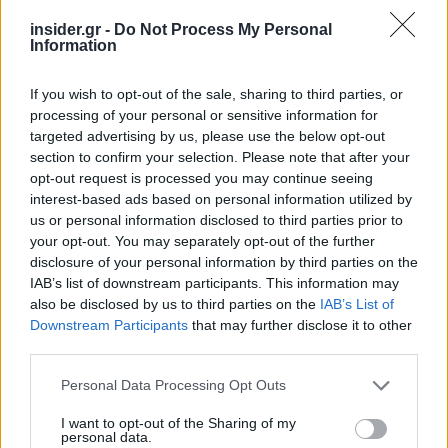
Η χαμηλή… απόδοση Μητσοτάκη στις
insider.gr -
Do Not Process My Personal
στοιχηματικές - Ποιος επισκέφθηκε τα
Information
πυρόπληκτα ζωάκια - Το μισογεμάτο ποτήρι
του ΣΥΡΙΖΑ
If you wish to opt-out of the sale, sharing to third parties, or
Ποια είναι η (κυβερνητική) λίστα με τα μεγάλα
processing of your personal or sensitive information for
οδικά έργα και τα εκτιμώμενα
targeted advertising by us, please use the below opt-out
χρονοδιαγράμματα
section to confirm your selection. Please note that after your
opt-out request is processed you may continue seeing
Δυτ. Αττική: Το χρονοδιάγραμμα
interest-based ads based on personal information utilized by
αποκατάστασης μετά τη φωτιά - Στόχος η
us or personal information disclosed to third parties prior to
έναρξη των έργων πριν τις 15/9
your opt-out. You may separately opt-out of the further
disclosure of your personal information by third parties on the
IAB’s list of downstream participants. This information may
also be disclosed by us to third parties on the
IAB’s List of
Downstream Participants
that may further disclose it to other
third parties.
BEST OF
INTERNET
Please note that this website/app uses one or more Google
Personal Data Processing Opt Outs
services and may gather and store information including but
not limited to your visit or usage behaviour. You may click to
I want to opt-out of the Sharing of my
personal data.
grant or deny consent to Google and its third-party tags to