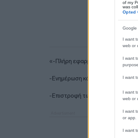
of my P
was col
Opted 
Google 
I want t
web or d
I want t
«-Πλήρη εφαρμογή της απόφασης
purpose
I want 
-Ενημέρωση κάθε δανειολήπτη για
I want t
-Επιστροφή των επιπλέον χρημάτ
web or d
I want t
or app.
I want t