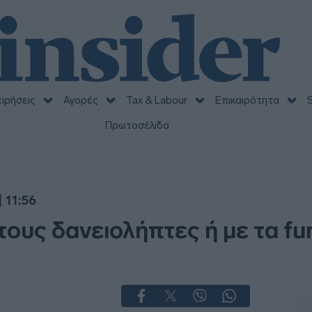
ειρήσεις
Αγορές
Tax & Labour
Επικαιρότητα
S
Πρωτοσέλιδα
 11:56
ους δανειολήπτες ή με τα fu