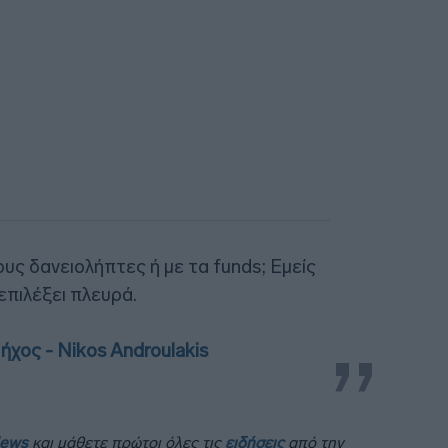
ους δανειολήπτες ή με τα funds; Εμείς
επιλέξει πλευρά.
χος - Nikos Androulakis
News
και μάθετε πρώτοι όλες τις
ειδήσεις
από την