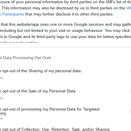
losure of your personal information by third parties on the IAB’s list of
09:00
. This information may also be disclosed by us to third parties on the
IA
Participants
that may further disclose it to other third parties.
ι την παρέμβαση του ΠΑΣΟΚ για:
 that this website/app uses one or more Google services and may gath
08:50
including but not limited to your visit or usage behaviour. You may click 
 to Google and its third-party tags to use your data for below specifi
ogle consent section.
08:36
l Data Processing Opt Outs
o opt-out of the Sharing of my personal data.
08:31
In
08:25
o opt-out of the Sale of my Personal Data.
In
08:11
to opt-out of processing my Personal Data for Targeted
ing.
In
08:08
o opt-out of Collection, Use, Retention, Sale, and/or Sharing