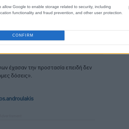
23:17
o allow Google to enable storage related to security, including
cation functionality and fraud prevention, and other user protection.
23:03
CONFIRM
22:45
ων έχασαν την προστασία επειδή δεν
μες δόσεις».
s.androulakis