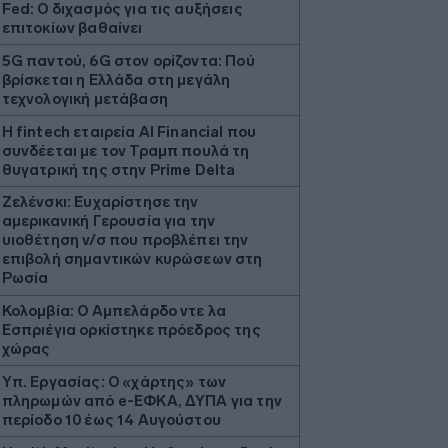
Fed: Ο διχασμός για τις αυξήσεις
επιτοκίων βαθαίνει
5G παντού, 6G στον ορίζοντα: Πού
βρίσκεται η Ελλάδα στη μεγάλη
τεχνολογική μετάβαση
Η fintech εταιρεία AI Financial που
συνδέεται με τον Τραμπ πουλά τη
θυγατρική της στην Prime Delta
Ζελένσκι: Ευχαρίστησε την
αμερικανική Γερουσία για την
υιοθέτηση ν/σ που προβλέπει την
επιβολή σημαντικών κυρώσεων στη
Ρωσία
Κολομβία: Ο Αμπελάρδο ντε λα
Εσπριέγια ορκίστηκε πρόεδρος της
χώρας
Υπ. Εργασίας: Ο «χάρτης» των
πληρωμών από e-ΕΦΚΑ, ΔΥΠΑ για την
περίοδο 10 έως 14 Αυγούστου