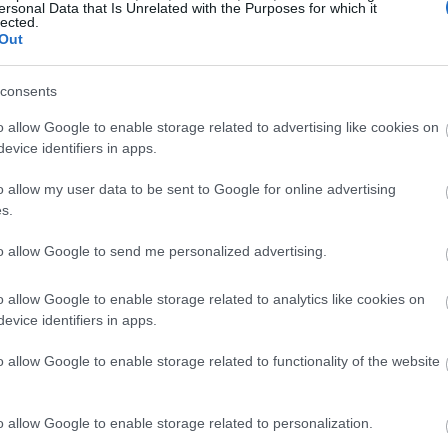
ersonal Data that Is Unrelated with the Purposes for which it
lected.
Out
08:00
consents
23:58
o allow Google to enable storage related to advertising like cookies on
evice identifiers in apps.
23:53
o allow my user data to be sent to Google for online advertising
. Τώρα.
s.
to allow Google to send me personalized advertising.
 τη νέα του δόση.
23:50
o allow Google to enable storage related to analytics like cookies on
ων που ζητήθηκαν.
23:44
evice identifiers in apps.
o allow Google to enable storage related to functionality of the website
23:32
o allow Google to enable storage related to personalization.