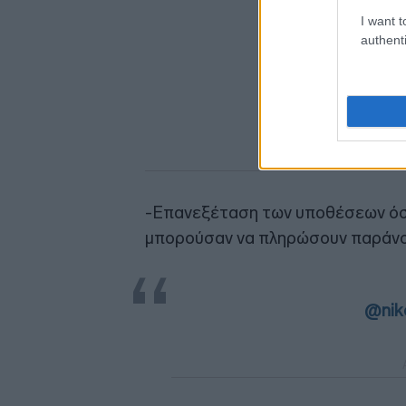
I want t
authenti
-Επανεξέταση των υποθέσεων όσ
μπορούσαν να πληρώσουν παράνο
@niko