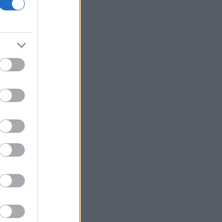
επενδύσεις
Τράπεζες: Στα 55,5 εκατ. ευρώ ο
λογαριασμός από τα δάνεια του ν.
Κατσέλη
Το Περού και το Μεξικό
αποκατέστησαν τις διπλωματικές
τους σχέσεις
Ιράν: Ο Αραγτσί επαινεί τον στρατό,
προτρέπει σε ενότητα των
μουσουλμάνων
Το Cambridge επανεξετάζει τις
διαδικασίες πρόσληψης καθηγητών
Συνάντηση Ζελένσκι με Βούτσιτς -
Θέματα οικονομίας και ασφάλειας στο
επίκεντρο
Άγκυρα: Η συμφωνία με Πακιστάν και
Σαουδική Αραβία δεν παραβιάζει το
ΝΑΤΟ