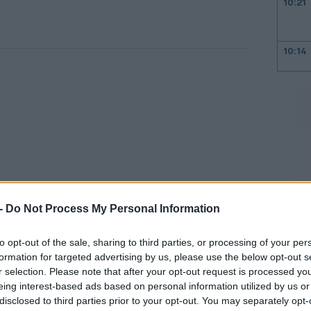
10:21
10:14
09:54
09:45
 -
Do Not Process My Personal Information
09:21
to opt-out of the sale, sharing to third parties, or processing of your per
προς πίσω της κυβέρνησης και τις
formation for targeted advertising by us, please use the below opt-out s
r selection. Please note that after your opt-out request is processed y
09:08
ι ότι αποτυπώνοναι στις δημόσιες
eing interest-based ads based on personal information utilized by us or
εχών, σχετικά με τον τρόπο εφαρμογής
disclosed to third parties prior to your opt-out. You may separately opt-