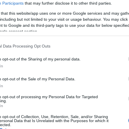
20:40
Participants
that may further disclose it to other third parties.
ση ως προς το αν οι Ηνωμένες Πολιτείες
 that this website/app uses one or more Google services and may gath
including but not limited to your visit or usage behaviour. You may click 
. «Το εξετάζουμε, βλέπουμε μέχρι πού θα
20:23
 to Google and its third-party tags to use your data for below specifi
 πραγματικά καταρρέει».
ogle consent section.
20:15
l Data Processing Opt Outs
20:14
o opt-out of the Sharing of my personal data.
In
o opt-out of the Sale of my Personal Data.
20:03
In
to opt-out of processing my Personal Data for Targeted
ing.
19:53
In
o opt-out of Collection, Use, Retention, Sale, and/or Sharing
ersonal Data that Is Unrelated with the Purposes for which it
19:37
lected.