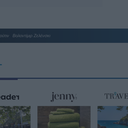
ούτιν
Βολοντίμιρ Ζελένσκι
T