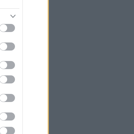
εξαμήνου, αύξηση 14% - «Άλμα» 62%
στα κέρδη προ φόρων
Fitch: Ο κίνδυνος διόρθωσης στην AI
απειλεί οικονομία και αγορές
Επιφυλακτικό ρεκόρ στις ευρωαγορές
με το βλέμμα στις διαπραγματεύσεις
ΗΠΑ-Ιράν
Τρεις συλλήψεις σε Τρίκαλα, Ανατολική
Αττική και Πρέβεζα για πρόκληση
πυρκαγιάς και παραβάσεις
πυροπροστασίας
Ιράν: Συμφώνησε με το Ομάν για τις
συντεταγμένες της διαδρομής μέσω
των Στενών του Ορμούζ
Flexopack: Από 7 Αυγούστου η
διαπραγμάτευση των 82.400 νέων
μετοχών
Helleniq Energy: Συγκρίσιμα EBITDA
734 εκατ. στο εξάμηνο – Στα 393 εκατ.
τα καθαρά κέρδη