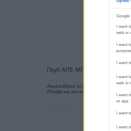
Opted 
Google 
I want t
web or d
I want t
purpose
I want 
Πηγή: ΑΠΕ-ΜΠΕ
I want t
web or d
Ακολουθήστε το
insider.gr στο Google 
Ελλάδα και τον κόσμο.
I want t
or app.
I want t
I want t