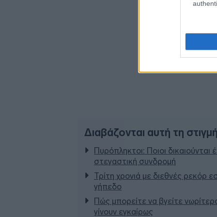
authenti
Διαβάζονται αυτή τη στιγμ
Πυρόπληκτοι: Ποιοι δικαιούνται 
στεγαστική συνδρομή
Τρίτη χρονιά με διεθνές ρεκόρ ε
γήπεδο
Πώς μπορείτε να βγείτε νωρίτερα
γίνουν εγκαίρως