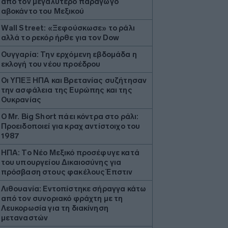
από τον μεγαλύτερο παραγωγό
αβοκάντο του Μεξικού
Wall Street: «Ξεφούσκωσε» το ράλι
αλλά το ρεκόρ ήρθε για τον Dow
Ουγγαρία: Την ερχόμενη εβδομάδα η
εκλογή του νέου προέδρου
Οι ΥΠΕΞ ΗΠΑ και Βρετανίας συζήτησαν
την ασφάλεια της Ευρώπης και της
Ουκρανίας
O Mr. Big Short πάει κόντρα στο ράλι:
Προειδοποιεί για κραχ αντίστοιχο του
1987
ΗΠΑ: Το Νέο Μεξικό προσέφυγε κατά
του υπουργείου Δικαιοσύνης για
πρόσβαση στους φακέλους Έπστιν
Λιθουανία: Εντοπίστηκε σήραγγα κάτω
από τον συνοριακό φράχτη με τη
Λευκορωσία για τη διακίνηση
μεταναστών