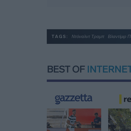
TAGS:
Ντόναλντ Τραμπ
Βλαντίμιρ Π
BEST OF
INTERNE