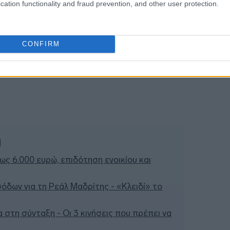
cation functionality and fraud prevention, and other user protection.
18:32
CONFIRM
18:19
ή
έως 6.000 ευρώ, επιδότηση ενοικίου και
σόδων για τη Ρεάλ Μαδρίτης - «Κλειδί» το
 στη σύνταξη - Οι 3 κινήσεις που πρέπει να