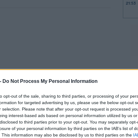
21:53
21:40
21:30
21:15
 -
Do Not Process My Personal Information
to opt-out of the sale, sharing to third parties, or processing of your per
21:03
όδου της G7 στους δημοσιογράφους, ο
formation for targeted advertising by us, please use the below opt-out s
τεται ότι ο Πούτιν ευθύνεται
r selection. Please note that after your opt-out request is processed y
eing interest-based ads based on personal information utilized by us or
ην Ουκρανία. «Λοιπόν, δεν θέλω να
20:53
disclosed to third parties prior to your opt-out. You may separately opt-
σπαθώ να το επιλύσω, και αυτό δεν
losure of your personal information by third parties on the IAB’s list of
. This information may also be disclosed by us to third parties on the
IA