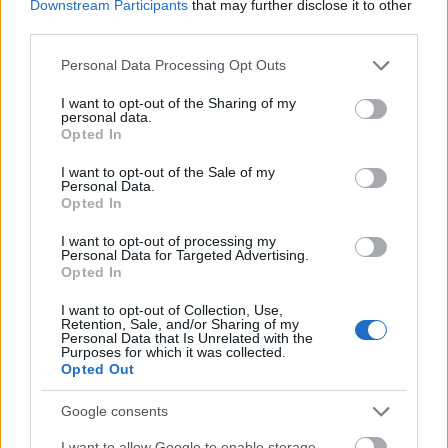
Downstream Participants
that may further disclose it to other
πελάτη
third parties.
Please note that this website/app uses one or more Google
Personal Data Processing Opt Outs
Σε κάθε νέο κατάστημα έχει δημιουργηθεί ειδικός
services and may gather and store information including but
not limited to your visit or usage behaviour. You may click to
I want to opt-out of the Sharing of my
χώρος εξυπηρέτησης από την ομάδα των Tech
personal data.
grant or deny consent to Google and its third-party tags to
Heroes, της εξειδικευμένης ομάδας τεχνολογίας
Opted In
use your data for below specified purposes in below Google
της Vodafone. Οι Tech Heroes παρέχουν
consent section.
I want to opt-out of the Sale of my
προσωποποιημένη εξυπηρέτηση με άμεση
Personal Data.
Opted In
αποκατάσταση προβλημάτων και υποστήριξη σε
κάθε ανάγκη των πελάτων, κάνοντας την
I want to opt-out of processing my
Personal Data for Targeted Advertising.
τεχνολογία απλή για όλους. Οι Tech Heroes
Opted In
βρίσκονται δίπλα τους σε κάθε στάδιο, από την
I want to opt-out of Collection, Use,
επιλογή μιας νέας συσκευής έως την προστασία
Retention, Sale, and/or Sharing of my
Personal Data that Is Unrelated with the
και τη συντήρησή της.
Purposes for which it was collected.
Opted Out
Μέσα από υπηρεσίες όπως το Vodafone Tech
Google consents
Insurance, που προσφέρει υπηρεσίες ασφάλισης
I want to allow Google to enable storage