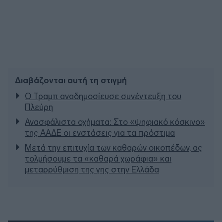
Διαβάζονται αυτή τη στιγμή
Ο Τραμπ αναδημοσίευσε συνέντευξη του
Πλεύρη
Ανασφάλιστα οχήματα: Στο «ψηφιακό κόσκινο»
της ΑΑΔΕ οι ενστάσεις για τα πρόστιμα
Μετά την επιτυχία των καθαρών οικοπέδων, ας
τολμήσουμε τα «καθαρά χωράφια» και
μεταρρύθμιση της γης στην Ελλάδα