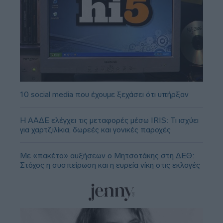
10 social media που έχουμε ξεχάσει ότι υπήρξαν
Η ΑΑΔΕ ελέγχει τις μεταφορές μέσω IRIS: Τι ισχύει
για χαρτζιλίκια, δωρεές και γονικές παροχές
Με «πακέτο» αυξήσεων ο Μητσοτάκης στη ΔΕΘ:
Στόχος η συσπείρωση και η ευρεία νίκη στις εκλογές