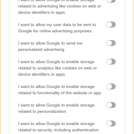
για smartphones και tablets, το Vodafone Tech
related to advertising like cookies on web or
Protect, για προηγμένη προστασία οθόνης με
device identifiers in apps.
μεμβράνη που κόβεται επί τόπου και το Vodafone
Tech Service, για γρήγορη και αξιόπιστη επισκευή,
I want to allow my user data to be sent to
με σιγουριά σε κάθε βήμα οι πελάτες
Google for online advertising purposes.
απολαμβάνουν εξατομικευμένες λύσεις που
I want to allow Google to send me
εξασφαλίζουν μεγαλύτερη ασφάλεια και
personalized advertising.
υποστήριξη για τις συσκευές τους.
I want to allow Google to enable storage
related to analytics like cookies on web or
device identifiers in apps.
I want to allow Google to enable storage
related to functionality of the website or app.
I want to allow Google to enable storage
related to personalization.
I want to allow Google to enable storage
related to security, including authentication