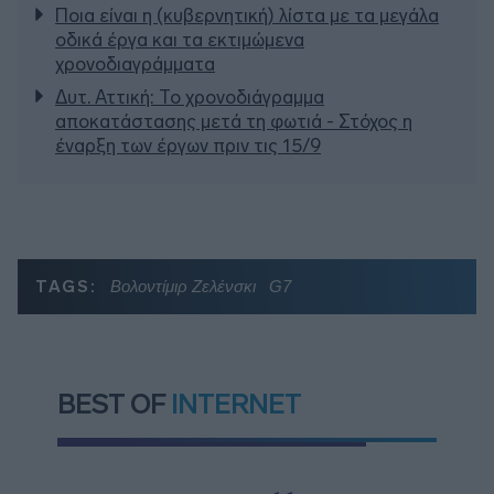
Ποια είναι η (κυβερνητική) λίστα με τα μεγάλα
οδικά έργα και τα εκτιμώμενα
χρονοδιαγράμματα
Δυτ. Αττική: Το χρονοδιάγραμμα
αποκατάστασης μετά τη φωτιά - Στόχος η
έναρξη των έργων πριν τις 15/9
TAGS:
Βολοντίμιρ Ζελένσκι
G7
BEST OF
INTERNET