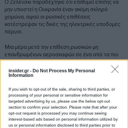
Ο Ζελένσκι παραδέχτηκε ότι επιθυμεί επίσης να
μην υποστεί η Ουκρανία έναν ακόμη σκληρό
χειμώνα, αφού οι ρωσικές επιθέσεις
κατέστρεψαν τις δικές της ηλεκτρικές υποδομές
πέρυσι.
Μια μέρα μετά την επίθεση ρωσικών μη
επανδρωμένων αεροσκαφών σε ένα από τα πιο
ιστορικά μοναστήρια της Ουκρανίας στο Κίεβο, ο
Ζελένσκι δήλωσε ότι υπήρχε ομόφωνη συναίνεση
insider.gr -
Do Not Process My Personal
Information
στο πλαίσιο της G7 ότι η Ρωσία στοχεύει σκόπιμα
σε υποδομές πολιτών, προσθέτοντας ότι αυτό
If you wish to opt-out of the sale, sharing to third parties, or
σηματοδοτούσε μια αλλαγή στις αντιλήψεις.
processing of your personal or sensitive information for
targeted advertising by us, please use the below opt-out
section to confirm your selection. Please note that after your
opt-out request is processed you may continue seeing
interest-based ads based on personal information utilized by
us or personal information disclosed to third parties prior to