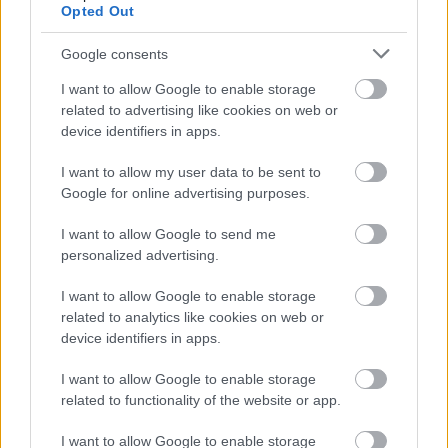
Opted Out
Google consents
I want to allow Google to enable storage
related to advertising like cookies on web or
«Τώρα όλοι αναγνωρίζουν ότι η Ρωσία, ότι ο
device identifiers in apps.
Πούτιν, δεν θέλει να σταματήσει αυτόν τον
πόλεμο.»
I want to allow my user data to be sent to
Google for online advertising purposes.
Ο Ζελένσκι δήλωσε ότι ο Τραμπ ανταποκρίθηκε
I want to allow Google to send me
πολύ θετικά στο αίτημά του για αύξηση των
personalized advertising.
προμηθειών πυραύλων αντιαεροπορικής άμυνας
προς την Ουκρανία.
I want to allow Google to enable storage
related to analytics like cookies on web or
device identifiers in apps.
Αναμένεται να πραγματοποιήσει διμερή
συνάντηση με τον Τραμπ αργότερα σήμερα , στο
I want to allow Google to enable storage
related to functionality of the website or app.
πλαίσιο της συνόδου κορυφής.
I want to allow Google to enable storage