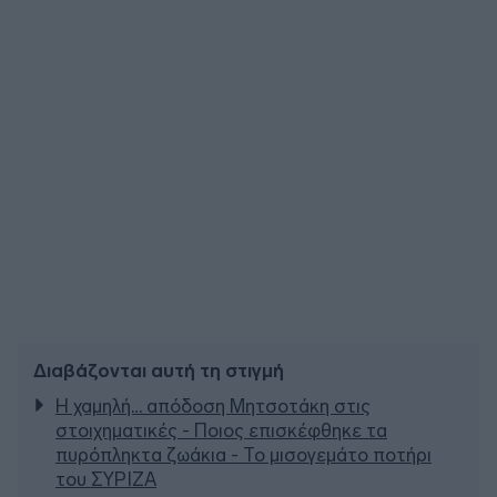
Διαβάζονται αυτή τη στιγμή
Η χαμηλή… απόδοση Μητσοτάκη στις
στοιχηματικές - Ποιος επισκέφθηκε τα
πυρόπληκτα ζωάκια - Το μισογεμάτο ποτήρι
του ΣΥΡΙΖΑ