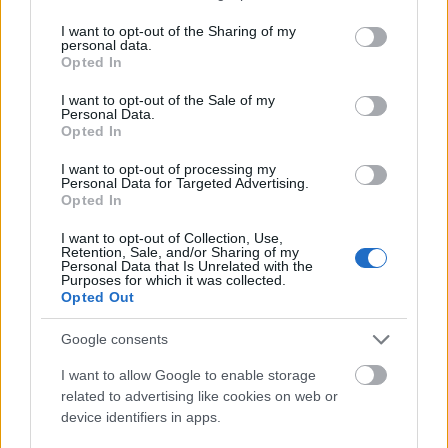
services and may gather and store information including but
not limited to your visit or usage behaviour. You may click to
I want to opt-out of the Sharing of my
BEST OF
INTERNET
personal data.
grant or deny consent to Google and its third-party tags to
Opted In
use your data for below specified purposes in below Google
consent section.
I want to opt-out of the Sale of my
Personal Data.
Opted In
I want to opt-out of processing my
Personal Data for Targeted Advertising.
Opted In
I want to opt-out of Collection, Use,
Retention, Sale, and/or Sharing of my
Personal Data that Is Unrelated with the
Purposes for which it was collected.
Opted Out
Google consents
I want to allow Google to enable storage
related to advertising like cookies on web or
device identifiers in apps.
Ολυμπιακός: Πρόταση για δανεισμό και οψιόν