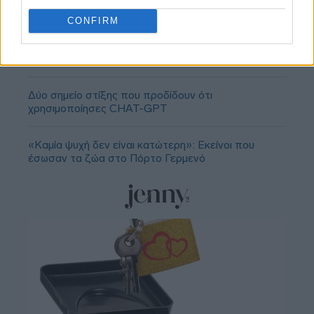
CONFIRM
«Εδώ η Αθήνα θυμίζει Ευρώπη»: H γειτονιά εκτός
κέντρου που ανακάλυψαν στο TikTok
Δύο σημείο στίξης που προδίδουν ότι
χρησιμοποίησες CHAT-GPT
«Καμία ψυχή δεν είναι κατώτερη»: Εκείνοι που
έσωσαν τα ζώα στο Πόρτο Γερμενό