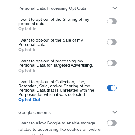
Please note that this website/app uses one or more Google
Personal Data Processing Opt Outs
services and may gather and store information including but
not limited to your visit or usage behaviour. You may click to
I want to opt-out of the Sharing of my
personal data.
grant or deny consent to Google and its third-party tags to
Opted In
use your data for below specified purposes in below Google
consent section.
I want to opt-out of the Sale of my
Personal Data.
Opted In
I want to opt-out of processing my
Personal Data for Targeted Advertising.
Opted In
I want to opt-out of Collection, Use,
Retention, Sale, and/or Sharing of my
Personal Data that Is Unrelated with the
Purposes for which it was collected.
Opted Out
Google consents
Διαβάζονται αυτή τη στιγμή
I want to allow Google to enable storage
Τράπεζες: Στα 55,5 εκατ. ευρώ ο λογαριασμός
related to advertising like cookies on web or