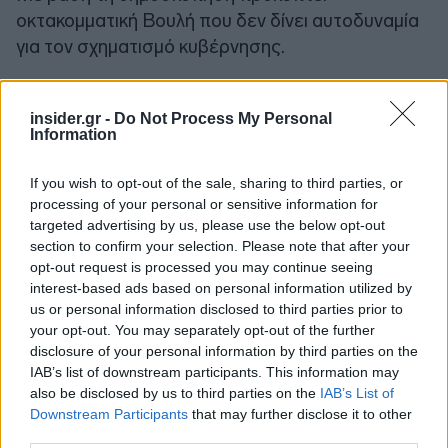
οκτακομματική Βουλή που δεν δίνει αυτοδυναμία
για τον σχηματισμό κυβέρνησης.
insider.gr -
Do Not Process My Personal
Information
If you wish to opt-out of the sale, sharing to third parties, or
processing of your personal or sensitive information for
targeted advertising by us, please use the below opt-out
section to confirm your selection. Please note that after your
opt-out request is processed you may continue seeing
interest-based ads based on personal information utilized by
us or personal information disclosed to third parties prior to
your opt-out. You may separately opt-out of the further
disclosure of your personal information by third parties on the
IAB’s list of downstream participants. This information may
also be disclosed by us to third parties on the
IAB’s List of
Downstream Participants
that may further disclose it to other
Ακολουθήστε το
insider.gr στο Google News
και μάθετε
third parties.
πρώτοι όλες τις
ειδήσεις
από την Ελλάδα και τον κόσμο.