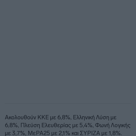
Ακολουθούν ΚΚΕ με 6,8%, Ελληνική Λύση με
6,8%, Πλεύση Ελευθερίας με 5,4%, Φωνή Λογικής
με 3,7%, ΜεΡΑ25 με 2,1% και ΣΥΡΙΖΑ με 1,8%.