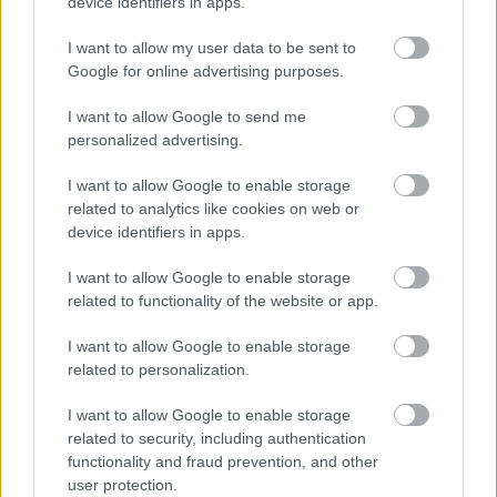
από τα δάνεια του ν. Κατσέλη
device identifiers in apps.
Νέο Χωροταξικό Τουρισμού: Οι νέες «κόκκινες
I want to allow my user data to be sent to
γραμμές» για το περιβάλλον και τι αλλάζει σε
Google for online advertising purposes.
ξενοδοχεία, νησιά και επενδύσεις
Τα ανοιχτά μέτωπα για την ενίσχυση της
I want to allow Google to send me
personalized advertising.
ελληνικής βιομηχανίας
I want to allow Google to enable storage
related to analytics like cookies on web or
device identifiers in apps.
I want to allow Google to enable storage
TAGS:
Δημοσκόπηση
Νέα Δημοκρατία (ΝΔ)
related to functionality of the website or app.
Κυριάκος Μητσοτάκης
I want to allow Google to enable storage
Ελληνική Αριστερή Συμπαράταξη (ΕΛΑΣ)
related to personalization.
Αλέξης Τσίπρας
ΠΑΣΟΚ
I want to allow Google to enable storage
Νίκος Ανδρουλάκης
related to security, including authentication
functionality and fraud prevention, and other
user protection.