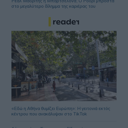
Ρεάλ Μαδρίτης ή Μπαρτσελόνα; Ο Ρόδρι μπροστά
στο μεγαλύτερο δίλημμα της καριέρας του
«Εδώ η Αθήνα θυμίζει Ευρώπη»: H γειτονιά εκτός
κέντρου που ανακάλυψαν στο TikTok