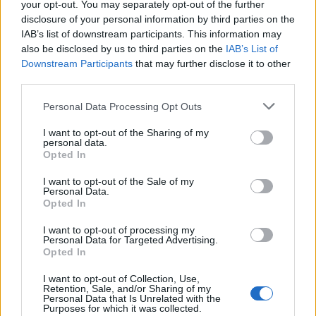
your opt-out. You may separately opt-out of the further
disclosure of your personal information by third parties on the
IAB’s list of downstream participants. This information may
also be disclosed by us to third parties on the
IAB’s List of
Downstream Participants
that may further disclose it to other
third parties.
Το 81% των Ελλήνων θεωρεί
Δείτε επίσης:
Please note that this website/app uses one or more Google
Personal Data Processing Opt Outs
πιο σημαντικές τις εκλογές λόγω της
services and may gather and store information including but
γεωπολιτικής κατάστασης
not limited to your visit or usage behaviour. You may click to
I want to opt-out of the Sharing of my
personal data.
grant or deny consent to Google and its third-party tags to
Opted In
use your data for below specified purposes in below Google
Ο Δείκτης Απολυταρχικού Λαϊκισμού μετρά τη
consent section.
I want to opt-out of the Sale of my
συνολική εκλογική υποστήριξη σε λαϊκιστικά ή/και
Personal Data.
απολυταρχικά κόμματα σε 31 Ευρωπαϊκές χώρες
Opted In
από το 1945 έως το 2023.
I want to opt-out of processing my
Personal Data for Targeted Advertising.
Opted In
Στο πλαίσιο του Δείκτη, ένα κόμμα ταξινομείται
ως λαϊκιστικό
όταν η πολιτική του αφήγηση έχει
I want to opt-out of Collection, Use,
Retention, Sale, and/or Sharing of my
ως βασικό χαρακτηριστικό τη σύγκρουση
Personal Data that Is Unrelated with the
Purposes for which it was collected.
μεταξύ ενός περιθωριοποιημένου «λαού», τον