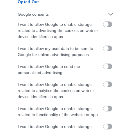
Opted Out
οποίο και αξιώνει το κόμμα αυτό ότι
εκπροσωπεί, και των διεφθαρμένων πολιτικών
Google consents
«ελίτ».
Αυτή η σύγκρουση εντοπίζεται κυρίως σε
I want to allow Google to enable storage
δύο διαστάσεις:
related to advertising like cookies on web or
device identifiers in apps.
Στην οικονομία εκδηλώνεται με την αντίθεση προς
I want to allow my user data to be sent to
τις πολιτικές του ελεύθερου εμπορίου, της
Google for online advertising purposes.
επιχειρηματικότητας και της εν γένει λειτουργίας
I want to allow Google to send me
του καπιταλιστικού συστήματος, προκρίνοντας
personalized advertising.
την αναδιανομή και την κρατική παρέμβαση υπέρ
του «λαού».
I want to allow Google to enable storage
related to analytics like cookies on web or
device identifiers in apps.
I want to allow Google to enable storage
related to functionality of the website or app.
I want to allow Google to enable storage