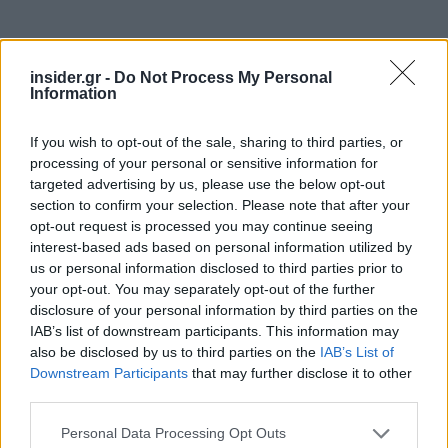
insider.gr -
Do Not Process My Personal
Information
If you wish to opt-out of the sale, sharing to third parties, or
processing of your personal or sensitive information for
targeted advertising by us, please use the below opt-out
section to confirm your selection. Please note that after your
opt-out request is processed you may continue seeing
interest-based ads based on personal information utilized by
us or personal information disclosed to third parties prior to
your opt-out. You may separately opt-out of the further
disclosure of your personal information by third parties on the
IAB’s list of downstream participants. This information may
also be disclosed by us to third parties on the
IAB’s List of
Downstream Participants
that may further disclose it to other
Διακοπή της χρηματοδότησης της
third parties.
ΕΕ σε ομάδες κατά του
Please note that this website/app uses one or more Google
Personal Data Processing Opt Outs