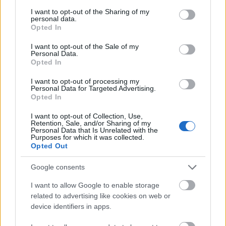
services and may gather and store information including but
δικαιώματος επιλογής
not limited to your visit or usage behaviour. You may click to
I want to opt-out of the Sharing of my
personal data.
grant or deny consent to Google and its third-party tags to
Opted In
Οι ευρωβουλευτές ανησυχούν για τη σημαντική
use your data for below specified purposes in below Google
consent section.
αύξηση της χρηματοδότησης ομάδων κατά της
I want to opt-out of the Sale of my
Personal Data.
ισότητας των φύλων και κατά του δικαιώματος
Opted In
στην επιλογή σε όλο τον κόσμο,
I want to opt-out of processing my
συμπεριλαμβανομένης της ΕΕ. Καλούν την
Personal Data for Targeted Advertising.
Επιτροπή να διασφαλίσει ότι οι οργανώσεις που
Opted In
δραστηριοποιούνται στην κατεύθυνση αυτή δεν
I want to opt-out of Collection, Use,
θα λαμβάνουν χρηματοδότηση από την ΕΕ.
Retention, Sale, and/or Sharing of my
Personal Data that Is Unrelated with the
Επίσης, τα κράτη μέλη και οι τοπικές κυβερνήσεις
Purposes for which it was collected.
Opted Out
πρέπει να αυξήσουν τις δαπάνες τους για
προγράμματα και τις επιδοτήσεις για υπηρεσίες
Google consents
υγειονομικής περίθαλψης και οικογενειακού
I want to allow Google to enable storage
προγραμματισμού.
related to advertising like cookies on web or
device identifiers in apps.
Ακολουθήστε το
insider.gr στο Google News
και μάθετε