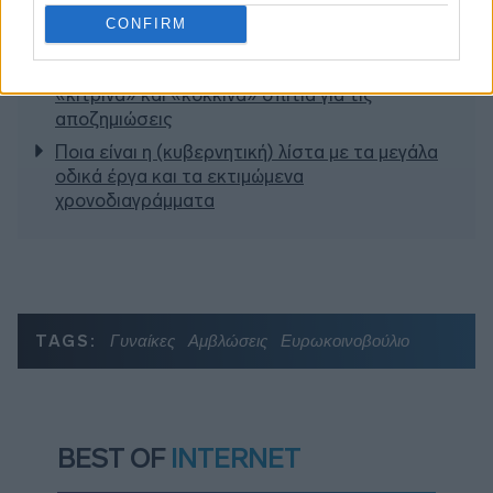
2027 - Το παράπονο της Καρυστιανού - Στον
CONFIRM
ΣΥΡΙΖΑ μελετούν Ιστορία
Πυρόπληκτοι: Τι σημαίνουν τα «πράσινα»,
«κίτρινα» και «κόκκινα» σπίτια για τις
αποζημιώσεις
Ποια είναι η (κυβερνητική) λίστα με τα μεγάλα
οδικά έργα και τα εκτιμώμενα
χρονοδιαγράμματα
TAGS:
Γυναίκες
Αμβλώσεις
Ευρωκοινοβούλιο
BEST OF
INTERNET