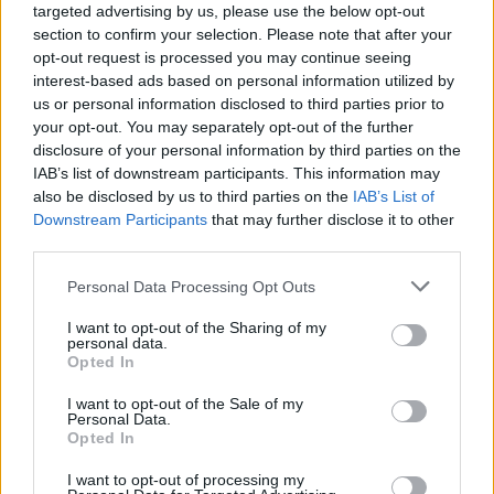
targeted advertising by us, please use the below opt-out
Η γαλάζια «θετική ατζέντα» στο δρόμο για το
section to confirm your selection. Please note that after your
2027 - Το παράπονο της Καρυστιανού - Στον
opt-out request is processed you may continue seeing
ΣΥΡΙΖΑ μελετούν Ιστορία
interest-based ads based on personal information utilized by
us or personal information disclosed to third parties prior to
Πυρόπληκτοι: Τι σημαίνουν τα «πράσινα»,
your opt-out. You may separately opt-out of the further
«κίτρινα» και «κόκκινα» σπίτια για τις
disclosure of your personal information by third parties on the
αποζημιώσεις
IAB’s list of downstream participants. This information may
Ποια είναι η (κυβερνητική) λίστα με τα μεγάλα
also be disclosed by us to third parties on the
IAB’s List of
οδικά έργα και τα εκτιμώμενα
Downstream Participants
that may further disclose it to other
χρονοδιαγράμματα
third parties.
Please note that this website/app uses one or more Google
Personal Data Processing Opt Outs
services and may gather and store information including but
not limited to your visit or usage behaviour. You may click to
I want to opt-out of the Sharing of my
personal data.
grant or deny consent to Google and its third-party tags to
Opted In
use your data for below specified purposes in below Google
TAGS:
Ευρωπαϊκή Επιτροπή (Κομισιόν)
consent section.
I want to opt-out of the Sale of my
Φωτογραφία
Δαπάνες
Personal Data.
Opted In
Ούρσουλα Φον Ντερ Λάιεν
I want to opt-out of processing my