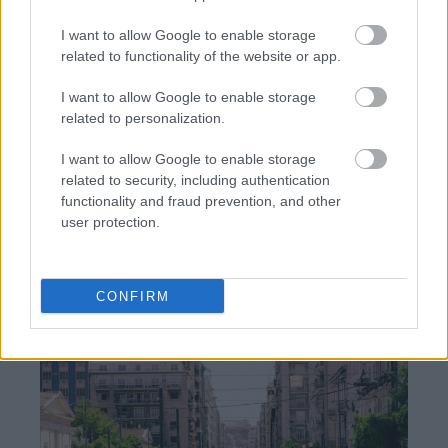
ΣΕΦ: Επαναπροκηρύσσεται η ενεργειακή
I want to allow Google to enable storage
αναβάθμιση - Γιατί ακυρώθηκε ο πρώτος
related to functionality of the website or app.
διαγωνισμός
I want to allow Google to enable storage
Τζέφρι Μονκαντά: Ποιος είναι ο «εγκέφαλος» που
related to personalization.
εμπιστεύτηκε ο Βαγγέλης Μαρινάκης
I want to allow Google to enable storage
related to security, including authentication
Μάριους Κράιγκερ Λιντ: Ο ποδοσφαιριστής που
παίζει στο Conference χωρίς δεξί χέρι (vid)!
functionality and fraud prevention, and other
user protection.
CONFIRM