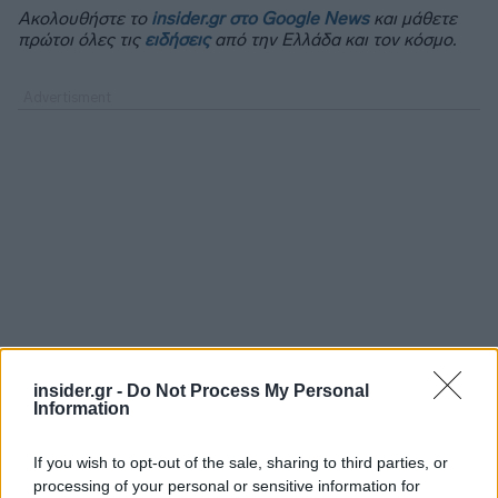
Ακολουθήστε το
insider.gr στο Google News
και μάθετε
πρώτοι όλες τις
ειδήσεις
από την Ελλάδα και τον κόσμο.
insider.gr -
Do Not Process My Personal
Information
If you wish to opt-out of the sale, sharing to third parties, or
Διαβάζονται αυτή τη στιγμή
processing of your personal or sensitive information for