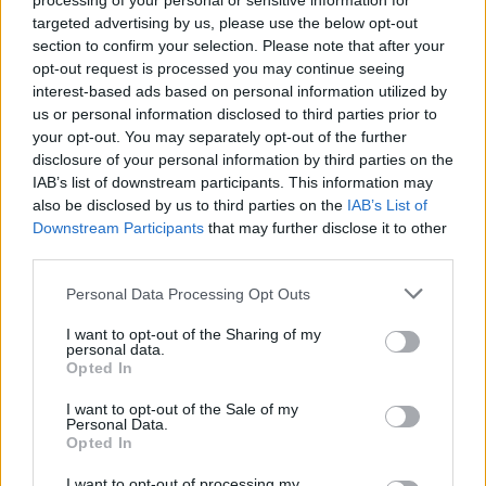
processing of your personal or sensitive information for
targeted advertising by us, please use the below opt-out
ΕΡ: Λέτε όλοι στο ΠΑΣΟΚ-ΚΙΝΑΛ ότι η
section to confirm your selection. Please note that after your
αυτονομία του είναι αδιαπραγμάτευτη. Τι
opt-out request is processed you may continue seeing
σημαίνει αυτό; Και πώς κατοχυρώνετε στην
interest-based ads based on personal information utilized by
us or personal information disclosed to third parties prior to
πράξη;
your opt-out. You may separately opt-out of the further
disclosure of your personal information by third parties on the
Το γεγονός ότι επιθυμούμε μια κουλτούρα
IAB’s list of downstream participants. This information may
also be disclosed by us to third parties on the
IAB’s List of
προγραμματικών συνεργασιών για το πολιτικό
Downstream Participants
that may further disclose it to other
σύστημα της χώρας, δεν σημαίνει ότι το ΠΑΣΟΚ
third parties.
διαπραγματεύεται την αυτονομία του μέσα από
Please note that this website/app uses one or more Google
ανταλλαγή καρεκλών εξουσίας. Το ΠΑΣΟΚ
Personal Data Processing Opt Outs
services and may gather and store information including but
προχώρησε σταθερά από το 4%, στο 6% και στο
not limited to your visit or usage behaviour. You may click to
I want to opt-out of the Sharing of my
8% και τώρα συνεχίζει την πορεία του σε ισχυρό
personal data.
grant or deny consent to Google and its third-party tags to
Opted In
διψήφιο ποσοστό και αυτό προκαλεί ανησυχία σε
use your data for below specified purposes in below Google
consent section.
άλλους!
I want to opt-out of the Sale of my
Personal Data.
Opted In
I want to opt-out of processing my