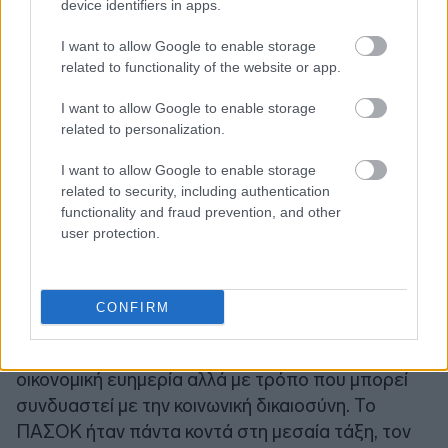
device identifiers in apps.
I want to allow Google to enable storage
related to functionality of the website or app.
I want to allow Google to enable storage
related to personalization.
ΕΡ: Δηλώνετε σταθερά στη θέση πως για να
I want to allow Google to enable storage
related to security, including authentication
προκύψει κυβερνητική λύση μετά τις εκλογές
functionality and fraud prevention, and other
της απλής αναλογικής θα καταθέσετε τη δική
user protection.
σας πρόταση. Ποια είναι αυτή η πρόταση και
ποιους αφορά;
CONFIRM
Η πρότασή μας αφορά όλους τους πολίτες. Το
ΠΑΣΟΚ-Κίνημα Αλλαγής θέλει να διασφαλίσει
οικονομική ευημερία αλλά με τρόπο που μπορεί
συνδυαστεί με την κοινωνική δικαιοσύνη. Το
ΠΑΣΟΚ ήταν πάντα κοντά στη μεσαία τάξη, τον