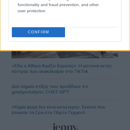
functionality and fraud prevention, and other
user protection.
CONFIRM
«Εδώ η Αθήνα θυμίζει Ευρώπη»: H γειτονιά εκτός
κέντρου που ανακάλυψαν στο TikTok
Δύο σημείο στίξης που προδίδουν ότι
χρησιμοποίησες CHAT-GPT
«Καμία ψυχή δεν είναι κατώτερη»: Εκείνοι που
έσωσαν τα ζώα στο Πόρτο Γερμενό