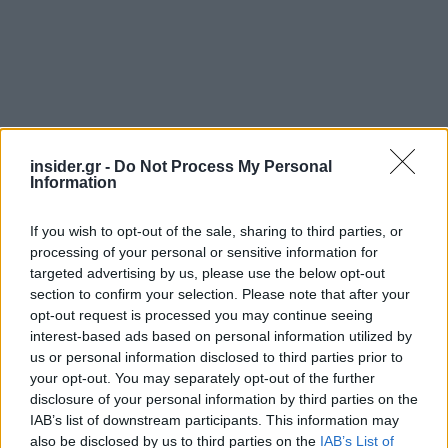
insider.gr -
Do Not Process My Personal
Διαβάζονται αυτή τη στιγμή
Information
Η χαμηλή… απόδοση Μητσοτάκη στις
στοιχηματικές - Ποιος επισκέφθηκε τα
If you wish to opt-out of the sale, sharing to third parties, or
πυρόπληκτα ζωάκια - Το μισογεμάτο ποτήρι
processing of your personal or sensitive information for
του ΣΥΡΙΖΑ
targeted advertising by us, please use the below opt-out
section to confirm your selection. Please note that after your
Ποια είναι η (κυβερνητική) λίστα με τα μεγάλα
opt-out request is processed you may continue seeing
οδικά έργα και τα εκτιμώμενα
interest-based ads based on personal information utilized by
χρονοδιαγράμματα
us or personal information disclosed to third parties prior to
Δυτ. Αττική: Το χρονοδιάγραμμα
your opt-out. You may separately opt-out of the further
αποκατάστασης μετά τη φωτιά - Στόχος η
disclosure of your personal information by third parties on the
έναρξη των έργων πριν τις 15/9
IAB’s list of downstream participants. This information may
also be disclosed by us to third parties on the
IAB’s List of