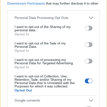
Downstream Participants
that may further disclose it to other
third parties.
Please note that this website/app uses one or more Google
Personal Data Processing Opt Outs
services and may gather and store information including but
TAGS:
Πολωνία
Ουκρανία
not limited to your visit or usage behaviour. You may click to
I want to opt-out of the Sharing of my
personal data.
grant or deny consent to Google and its third-party tags to
Opted In
use your data for below specified purposes in below Google
consent section.
I want to opt-out of the Sale of my
Personal Data.
BEST OF
INTERNET
Opted In
I want to opt-out of processing my
Personal Data for Targeted Advertising.
Opted In
I want to opt-out of Collection, Use,
Retention, Sale, and/or Sharing of my
Personal Data that Is Unrelated with the
Purposes for which it was collected.
Opted Out
Google consents