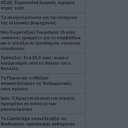
ΟΣΔΕ: Ευρωπαϊκή έγκριση, εγχώριο
στρες τεστ
Τα ανοιχτά μέτωπα για την ενίσχυση
της ελληνικής βιομηχανίας
Νέο Χωροταξικό Τουρισμού: Οι νέες
«κόκκινες γραμμές» για το περιβάλλον
και τι αλλάζει σε ξενοδοχεία, νησιά και
επενδύσεις
Τράπεζες: Στα 55,5 εκατ. ευρώ ο
λογαριασμός από τα δάνεια του ν.
Κατσέλη
Το Περού και το Μεξικό
αποκατέστησαν τις διπλωματικές
τους σχέσεις
Ιράν: Ο Αραγτσί επαινεί τον στρατό,
προτρέπει σε ενότητα των
μουσουλμάνων
Το Cambridge επανεξετάζει τις
διαδικασίες πρόσληψης καθηγητών