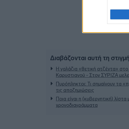
Διαβάζονται αυτή τη στιγμ
Η γαλάζια «θετική ατζέντα» στο
Καρυστιανού - Στον ΣΥΡΙΖΑ μελε
Πυρόπληκτοι: Τι σημαίνουν τα «πρ
τις αποζημιώσεις
Ποια είναι η (κυβερνητική) λίστα
χρονοδιαγράμματα