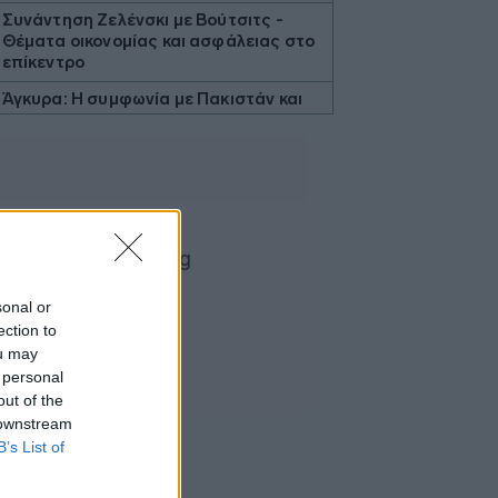
Συνάντηση Ζελένσκι με Βούτσιτς -
Θέματα οικονομίας και ασφάλειας στο
επίκεντρο
Άγκυρα: Η συμφωνία με Πακιστάν και
Σαουδική Αραβία δεν παραβιάζει το
ΝΑΤΟ
Η καλύτερη εβδομάδα από τον Απρίλιο
στη Wall Street - Νέο ρεκόρ για S&P
500
Η Ισπανία ξεκινά ελέγχους στους
ταξιδιώτες από Ιταλία - Έως τις 7
Σεπτεμβρίου
sonal or
ection to
Αμερικανός αξιωματούχος:
ou may
«Αναμένεται σύντομα συμφωνία για τα
 personal
Στενά του Ορμούζ»
out of the
Πτώση άνω του 9% στην εβδομάδα για
 downstream
το πετρέλαιο
B’s List of
ΗΠΑ: Η Γερουσία ενέκρινε νέες
κυρώσεις σε βάρος της Ρωσίας -