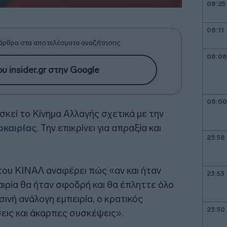
08:25
08:11
άρθρα στα αποτελέσματα αναζήτησης.
08:08
υ insider.gr στην Google
08:00
κεί το Κίνημα Αλλαγής σχετικά με την
οκαιρίας
. Την επικρίνει για απραξία και
23:58
του ΚΙΝΑΛ αναφέρει πώς «αν και ήταν
23:53
αιρία θα ήταν σφοδρή και θα έπληττε όλο
σινή ανάλογη εμπειρία, ο κρατικός
23:50
εις και άκαρπες συσκέψεις».