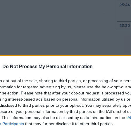
23:44
23:32
23:17
 -
Do Not Process My Personal Information
23:03
to opt-out of the sale, sharing to third parties, or processing of your per
formation for targeted advertising by us, please use the below opt-out s
22:45
r selection. Please note that after your opt-out request is processed y
eing interest-based ads based on personal information utilized by us or
ιατί, σύμφωνα με την ανακοίνωση του
disclosed to third parties prior to your opt-out. You may separately opt-
ίκηση μόνη της, με όσα μέσα διαθέτει, να
22:32
losure of your personal information by third parties on the IAB’s list of
άδες πολίτες ταλαιπωρούνται
. This information may also be disclosed by us to third parties on the
IA
Participants
that may further disclose it to other third parties.
22:13
κούς άξονες ακόμη».