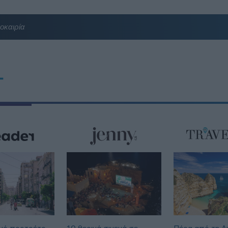
οκαιρία
T