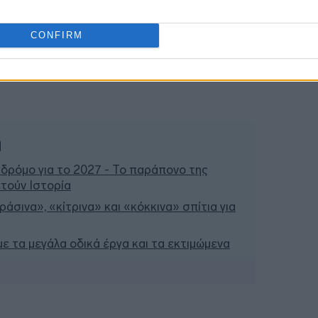
19:45
CONFIRM
ή
 δρόμο για το 2027 - Το παράπονο της
τούν Ιστορία
άσινα», «κίτρινα» και «κόκκινα» σπίτια για
 με τα μεγάλα οδικά έργα και τα εκτιμώμενα