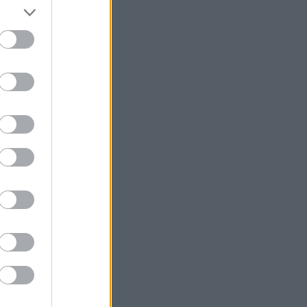
Μουντιάλ παρά την αναδίπλωση της
FIFA
Τραμπ: Νέα προσπάθεια
απομάκρυνσης της Λίζα Κουκ παρά το
«μπλόκο» του Ανωτάτου Δικαστηρίου
Φωτιά στη Σητεία - Μεγάλη
κινητοποίηση της Πυροσβεστικής
Σχέδια Βελτίωσης: Υπεγράφη η ΚΥΑ -
Ανοίγει ο δρόμος για επενδύσεις 263,5
εκατ. ευρώ
ΔΕΗ: Νέα συμφωνία για χαρτοφυλάκιο
έργων ΑΠΕ άνω των 2 GW σε Πολωνία
και Ουγγαρία
ΑΑΔΕ: Άνοιξε εκ νέου το σύστημα ΕΑΕ
2025 για διορθώσεις μετά την
τελευταία πληρωμή
AI: Η νέα μηχανή της παγκόσμιας
οικονομίας και οι κίνδυνοι της
επενδυτικής έκρηξης