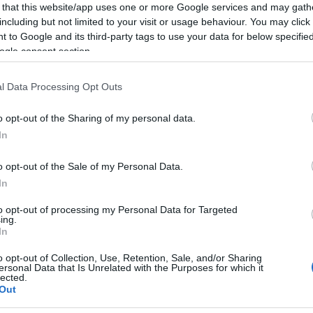
 that this website/app uses one or more Google services and may gath
including but not limited to your visit or usage behaviour. You may click 
 της απόδοσης ευθυνών, αλλά της ευθύνης»
22:10
 to Google and its third-party tags to use your data for below specifi
ει τα αυτονόητα και να μην παρακολουθεί
ogle consent section.
22:00
l Data Processing Opt Outs
21:52
o opt-out of the Sharing of my personal data.
In
21:46
o opt-out of the Sale of my Personal Data.
In
21:39
to opt-out of processing my Personal Data for Targeted
ing.
In
21:27
o opt-out of Collection, Use, Retention, Sale, and/or Sharing
ersonal Data that Is Unrelated with the Purposes for which it
lected.
Out
21:11