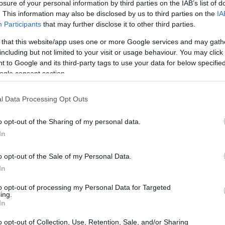
losure of your personal information by third parties on the IAB’s list of
18:49
. This information may also be disclosed by us to third parties on the
IA
Participants
that may further disclose it to other third parties.
 that this website/app uses one or more Google services and may gath
υ μισθώματος από τον μισθωτή ή β)
18:47
including but not limited to your visit or usage behaviour. You may click 
εξόφλησης των λογαριασμών κοινής
 to Google and its third-party tags to use your data for below specifi
ανών, ο ιδιοκτήτης μπορεί να προβεί σε
ogle consent section.
18:35
σης και εν συνεχεία έχει τη δυνατότητα
l Data Processing Opt Outs
δικασίες για την αποβολή του μισθωτή
18:20
o opt-out of the Sharing of my personal data.
18:01
In
 φροντίσει και έχουν συντάξει έγγραφο
o opt-out of the Sale of my Personal Data.
ότε ο ιδιοκτήτης μπορεί να προβεί στην
In
17:55
σθίου και διαταγής πληρωμής από
περιλαμβάνονται και οι ανεξόφλητοι
to opt-out of processing my Personal Data for Targeted
ing.
νες), διαδικασία η οποία είναι λιγότερο
In
17:50
 απόδοσης μισθίου. Το μόνο που
o opt-out of Collection, Use, Retention, Sale, and/or Sharing