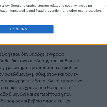
o allow Google to enable storage related to security, including
16:52
cation functionality and fraud prevention, and other user protection.
16:47
CONFIRM
πτωση (που δεν υπάρχει έγγραφο
δοθεί διαταγή απόδοσης του μισθίου), ο
γή με αίτημα την απόδοση του μισθίου,
ων οφειλόμενων μισθωμάτων και των εν
και κοινοχρήστων δαπανών που μπορεί να
τεί όμως σε χρόνο που θα ορίσει το
οδο 6 μηνών) και σε περίπτωση που
δικάσιμος και βέβαια απαιτείται και