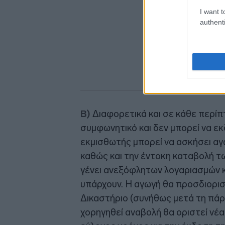
I want t
authenti
Β)
Διαφορετικά και σε κάθε περί
συμφωνητικό και δεν μπορεί να εκ
εκμισθωτής μπορεί να ασκήσει αγω
καθώς και την έντοκη καταβολή τ
γένει ανεξόφλητων λογαριασμών 
υπάρχουν. Η αγωγή θα προσδιορισ
Δικαστήριο (συνήθως μετά τη πάρ
χορηγηθεί αναβολή θα οριστεί νέα 