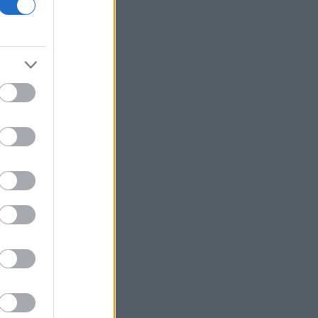
Η Apollo Global εξαγοράζει την
EasyJet έναντι 7,7 δισ. δολαρίων
Η Μόσχα καταδικάζει την απόφαση
της Γαλλίας να απελάσει Ρωσίδα
δημοσιογράφο
Η Qualco αποκτά το 50,1% της
Multiverse
Η OpenAI ζητά απόρριψη της αγωγής
της Apple για κλοπή εμπορικών
μυστικών
Η Bain Capital εξαγοράζει την αλυσίδα
«bubble tea» Gong Cha - Στα 635 εκατ.
δολ. το deal
Σε εξέλιξη πυρκαγιά στην Αγία Μαρίνα
Ηλείας - Επιχειρούν ισχυρές επίγειες
και εναέριες δυνάμεις
ΟΠΕΚΑ: Αύριο η δεύτερη πληρωμή των
δικαιούχων του Λογαριασμού