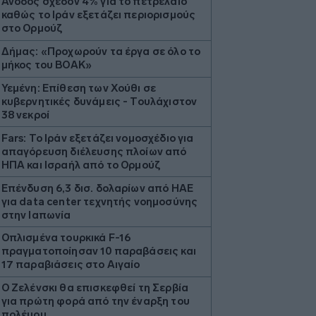
Άνοδος σχεδόν 4% για το πετρέλαιο
καθώς το Ιράν εξετάζει περιορισμούς
στο Ορμούζ
Δήμας: «Προχωρούν τα έργα σε όλο το
μήκος του ΒΟΑΚ»
Υεμένη: Επίθεση των Χούθι σε
κυβερνητικές δυνάμεις - Τουλάχιστον
38 νεκροί
Fars: Το Ιράν εξετάζει νομοσχέδιο για
απαγόρευση διέλευσης πλοίων από
ΗΠΑ και Ισραήλ από το Ορμούζ
Επένδυση 6,3 δισ. δολαρίων από ΗΑΕ
για data center τεχνητής νοημοσύνης
στην Ιαπωνία
Οπλισμένα τουρκικά F-16
πραγματοποίησαν 10 παραβάσεις και
17 παραβιάσεις στο Αιγαίο
Ο Ζελένσκι θα επισκεφθεί τη Σερβία
για πρώτη φορά από την έναρξη του
πολέμου