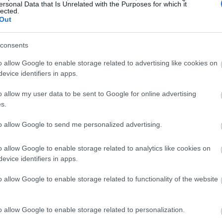
δικη όχληση για τα οφειλόμενα και μετά την
ersonal Data that Is Unrelated with the Purposes for which it
lected.
17:47
 να υποβληθεί στο αρμόδιο Δικαστήριο η
Out
ής απόδοσης μισθίου. Η όλη διαδικασία
17:41
consents
o allow Google to enable storage related to advertising like cookies on
evice identifiers in apps.
17:32
o allow my user data to be sent to Google for online advertising
17:19
s.
to allow Google to send me personalized advertising.
17:15
o allow Google to enable storage related to analytics like cookies on
evice identifiers in apps.
17:12
o allow Google to enable storage related to functionality of the website
16:59
o allow Google to enable storage related to personalization.