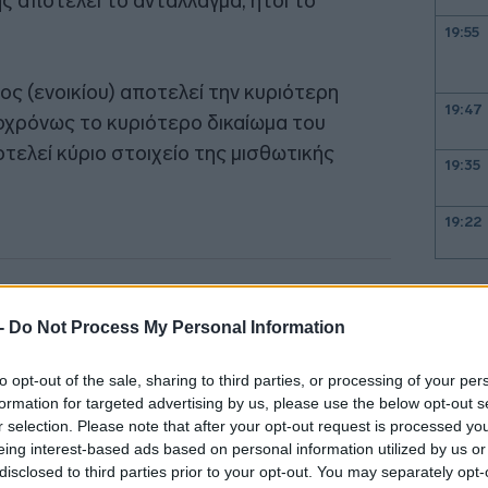
ς αποτελεί το αντάλλαγμα, ήτοι το
19:55
ος (ενοικίου) αποτελεί την κυριότερη
19:47
οχρόνως το κυριότερο δικαίωμα του
τελεί κύριο στοιχείο της μισθωτικής
19:35
19:22
19:14
 -
Do Not Process My Personal Information
19:12
to opt-out of the sale, sharing to third parties, or processing of your per
formation for targeted advertising by us, please use the below opt-out s
r selection. Please note that after your opt-out request is processed y
eing interest-based ads based on personal information utilized by us or
18:54
disclosed to third parties prior to your opt-out. You may separately opt-