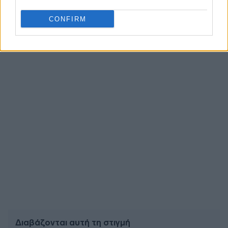
Ακολουθήστε το
insider.gr στο Google News
και μάθετε
πρώτοι όλες τις
ειδήσεις
από την Ελλάδα και τον κόσμο.
CONFIRM
Διαβάζονται αυτή τη στιγμή