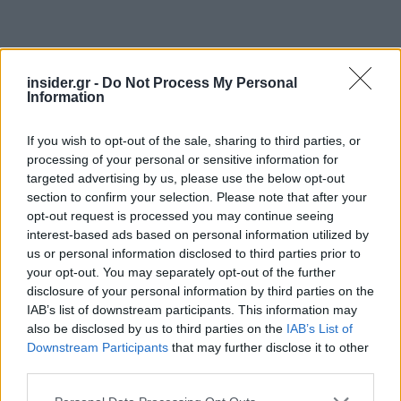
insider.gr -
Do Not Process My Personal
Information
If you wish to opt-out of the sale, sharing to third parties, or
processing of your personal or sensitive information for
Παράλληλα, οι συζητήσεις θα επικεντρωθούν
targeted advertising by us, please use the below opt-out
section to confirm your selection. Please note that after your
στην
πρόοδο υλοποίησης του Ταμείου
opt-out request is processed you may continue seeing
Ανάκαμψης και Ανθεκτικότητας.
Στην ατζέντα
interest-based ads based on personal information utilized by
περιλαμβάνονται επίσης η εαρινή δέσμη μέτρων
us or personal information disclosed to third parties prior to
του Ευρωπαϊκού Εξαμήνου 2026, η εφαρμογή του
your opt-out. You may separately opt-out of the further
disclosure of your personal information by third parties on the
νέου ευρωπαϊκού δημοσιονομικού πλαισίου και η
IAB’s list of downstream participants. This information may
χρηματοδότηση των αμυντικών αναγκών της
also be disclosed by us to third parties on the
IAB’s List of
Ευρώπης.
Downstream Participants
that may further disclose it to other
third parties.
Στο ECOFIN, οι Υπουργοί θα συζητήσουν επίσης
Please note that this website/app uses one or more Google