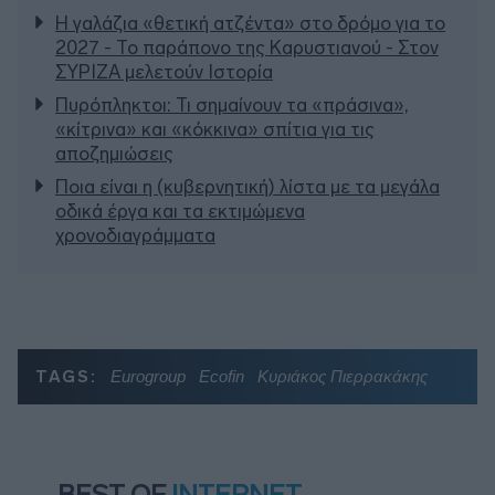
Η γαλάζια «θετική ατζέντα» στο δρόμο για το
2027 - Το παράπονο της Καρυστιανού - Στον
ΣΥΡΙΖΑ μελετούν Ιστορία
Πυρόπληκτοι: Τι σημαίνουν τα «πράσινα»,
«κίτρινα» και «κόκκινα» σπίτια για τις
αποζημιώσεις
Ποια είναι η (κυβερνητική) λίστα με τα μεγάλα
οδικά έργα και τα εκτιμώμενα
χρονοδιαγράμματα
TAGS:
Eurogroup
Ecofin
Κυριάκος Πιερρακάκης
BEST OF
INTERNET