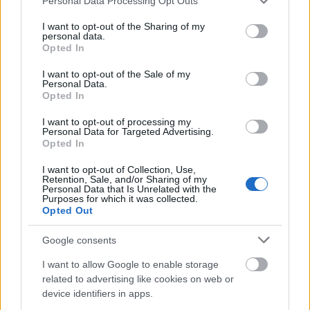
Personal Data Processing Opt Outs
τη
Δέσμη Μέτρων για την ολοκλήρωση και την
services and may gather and store information including but
εποπτεία της αγοράς
, βασικό στοιχείο της
not limited to your visit or usage behaviour. You may click to
I want to opt-out of the Sharing of my
personal data.
grant or deny consent to Google and its third-party tags to
στρατηγικής για την Ένωση Αποταμιεύσεων και
Opted In
use your data for below specified purposes in below Google
Επενδύσεων (Savings and Investments Union –
consent section.
I want to opt-out of the Sale of my
SIU), καθώς και τις ευρύτερες πρωτοβουλίες που
Personal Data.
Opted In
αποσκοπούν στην ενίσχυση της
ανταγωνιστικότητας, της ανθεκτικότητας και της
I want to opt-out of processing my
Personal Data for Targeted Advertising.
στρατηγικής αυτονομίας της Ευρωπαϊκής
Opted In
Ένωσης.
I want to opt-out of Collection, Use,
Retention, Sale, and/or Sharing of my
Personal Data that Is Unrelated with the
Purposes for which it was collected.
Opted Out
Google consents
I want to allow Google to enable storage
related to advertising like cookies on web or
device identifiers in apps.