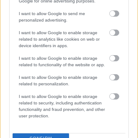
αποτυπώθηκε στις τοποθετήσεις των
Google for online advertising purposes.
συμμετεχόντων κατά την πρόσφατη ημερίδα με
I want to allow Google to send me
τίτλο
«Η Ελλάδα στη Νέα Εποχή της Πυρηνικής
personalized advertising.
Ενέργειας»
με το σύνολο των τοποθετήσεων να
συγκλίνουν στην άποψη ότι
η χώρα θα πρέπει να
I want to allow Google to enable storage
related to analytics like cookies on web or
είναι σε θέση καταρχήν να παρακολουθεί τις
device identifiers in apps.
εξελίξεις στον κλάδο και κατά δεύτερον να
εξετάσει αν προκύπτει ανάγκη για «άνοιγμα»
I want to allow Google to enable storage
της Ελλάδα στα πυρηνικά
. Το βέβαιο είναι ότι η
related to functionality of the website or app.
συζήτηση δεν περιορίζεται μονάχα στο κομμάτι
I want to allow Google to enable storage
της ηλεκτροπαραγωγής με την Athlos Energy,
related to personalization.
όπως επισημαίνουν αρμόδιες πηγές, να έχει
ενσωματώσει το ευρύτερο «scope» του
I want to allow Google to enable storage
related to security, including authentication
εγχειρήματος στις αναλύσεις που έχει κάνει.
functionality and fraud prevention, and other
user protection.