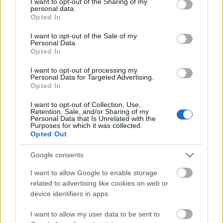
τους μεγάλους πυρηνικούς αντιδραστήρες. Σε
not limited to your visit or usage behaviour. You may click to
I want to opt-out of the Sharing of my
personal data.
grant or deny consent to Google and its third-party tags to
κάθε περίπτωση, όπως επισημαίνουν αρμόδιες
Opted In
use your data for below specified purposes in below Google
πηγές, οι μελέτες δεν αφορούν σε «paper» παρά
consent section.
I want to opt-out of the Sale of my
σε υλικό που αφενός μπορεί να αξιοποιηθεί
Personal Data.
Opted In
άμεσα από την διυπουργική επιτροπή που θα
συσταθεί μέσα στο καλοκαίρι και αφετέρου από
I want to opt-out of processing my
Personal Data for Targeted Advertising.
την αγορά με επενδυτές να εκδηλώνουν
Opted In
ενδιαφέρον, ξεχωρίζοντας τόσο τις βιομηχανίες
όσο και την ναυτιλία.
I want to opt-out of Collection, Use,
Retention, Sale, and/or Sharing of my
Personal Data that Is Unrelated with the
Purposes for which it was collected.
Τσάφος: Στην τελική
Διαβάστε ακόμα -
Opted Out
ευθεία το roadmap για τα πυρηνικά στην
Google consents
Ελλάδα
I want to allow Google to enable storage
related to advertising like cookies on web or
Σημειώνεται ότι η εν λόγω προσέγγιση με καλά
device identifiers in apps.
σχεδιασμένα βήματα φαίνεται να κυριαρχεί
ευρύτερη στην ελληνική πυρηνική κοινότητα όπως
I want to allow my user data to be sent to