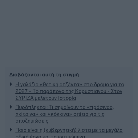
Διαβάζονται αυτή τη στιγμή
Η γαλάζια «θετική ατζέντα» στο δρόμο για το
2027 - Το παράπονο της Καρυστιανού - Στον
ΣΥΡΙΖΑ μελετούν Ιστορία
Πυρόπληκτοι: Τι σημαίνουν τα «πράσινα»,
«κίτρινα» και «κόκκινα» σπίτια για τις
αποζημιώσεις
Ποια είναι η (κυβερνητική) λίστα με τα μεγάλα
οδικά έργα και τα εκτιμώμενα