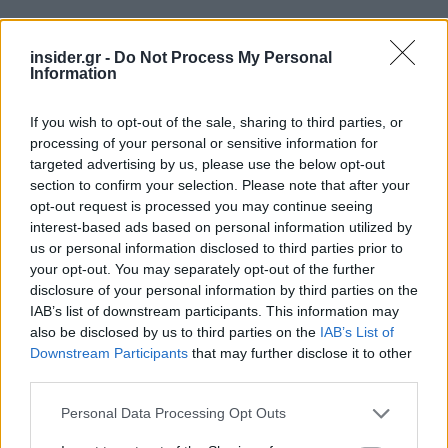
insider.gr -
Do Not Process My Personal
Information
If you wish to opt-out of the sale, sharing to third parties, or
processing of your personal or sensitive information for
targeted advertising by us, please use the below opt-out
section to confirm your selection. Please note that after your
opt-out request is processed you may continue seeing
Έμφαση στη λεπτομέρεια
interest-based ads based on personal information utilized by
us or personal information disclosed to third parties prior to
Χρειάζεται να σημειωθεί ότι
οι μελέτες δεν
your opt-out. You may separately opt-out of the further
disclosure of your personal information by third parties on the
μένουν στα γενικά «μεγέθη» παρά επιχειρούν
IAB’s list of downstream participants. This information may
μια λεπτομερή ανάλυση της κατάστασης
όπως
also be disclosed by us to third parties on the
IAB’s List of
επί παραδείγματι στην περίπτωση των
Downstream Participants
that may further disclose it to other
επιπτώσεων στο ΑΕΠ, όπου γίνεται εξειδίκευση
third parties.
στους διάφορους βιομηχανικούς κλάδους με
Please note that this website/app uses one or more Google
Personal Data Processing Opt Outs
παραμετροποίηση τόσο για τους SMR όσο και για
services and may gather and store information including but