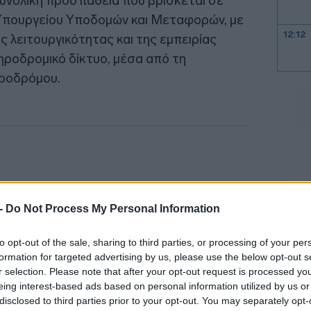
υνολική προσπάθεια που βρίσκεται σε
 Υπουργείου Υποδομών και Μεταφορών, με
12:12
ς λειτουργικότητας και της εμπειρίας
ηροδρομικό δίκτυο, μέσα από τη
ηροδρόμου.
11:57
11:51
11:37
11:26
 -
Do Not Process My Personal Information
11:16
to opt-out of the sale, sharing to third parties, or processing of your per
formation for targeted advertising by us, please use the below opt-out s
11:04
r selection. Please note that after your opt-out request is processed y
eing interest-based ads based on personal information utilized by us or
disclosed to third parties prior to your opt-out. You may separately opt-