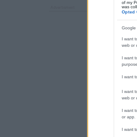
of my P
was col
Opted 
Google 
I want t
web or d
I want t
purpose
I want 
I want t
web or d
I want t
or app.
I want t