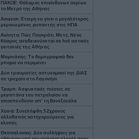
ΠΑΚΟΕ: Θάλαμος επικίνδυνων αερίων
το Μετρό της Αθήνας
Amazon: Έτοιμη να γίνει ο μεγαλύτερος
μεμονωμένος ρυπαντής στις ΗΠΑ
Ακίνητα: Πώς Παγκράτι, Μετς, Νέος
Κόσμος αναδεικνύονται σε hot αστικές
γειτονιές της Αθήνας
Μαρινάκης: Το δημογραφικό δεν
μπορεί να περιμένει
Δύο τραυματίες αστυνομικοί της ΔΙΑΣ
σε τροχαίο στο Λαγονήσι
Τραμπ: Ασφυκτικές πιέσεις σε
μεγιστάνα του πετρελαίου να
αποεπενδύσει απ' τη Βενεζουέλα
Χανιά: Συνελήφθη 32χρονος
αλλοδαπός κατηγορούμενος για
κλοπές
Θεσσαλονίκη: Δύο συλλήψεις για
οδήγηση υπό την επήρεια αλκοόλ στην