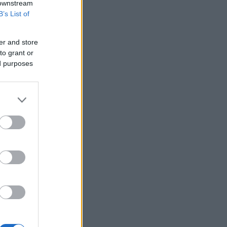
 downstream
Περού: Δεκατρείς νεκροί και τέσσερις
B’s List of
τραυματίες σε τροχαίο
Υεμένη: Οι Χούθι ανακοίνωσαν ότι
er and store
έπληξαν σαουδαραβικό διυλιστήριο
to grant or
στην ακτή της Ερυθράς Θάλασσας
ed purposes
Καρτάλης: Η Ευρώπη θερμαίνεται
ταχύτερα από άλλες ηπείρους
ΠΑΣΟΚ: Η «Εστία» ανάλωσε τη μισή
ύλη της για να μην πει απολύτως
τίποτα και να επαναλάβει το
φαντασιόπληκτο ρεπορτάζ της
Ιράν: Η Τεχεράνη θέτει όρους για
οποιοδήποτε εκ νέου άνοιγμα των
Στενών του Ορμούζ
Δεύτερη πηγή εισοδήματος για τους
επαγγελματίες ψαράδες ο αλιευτικός
τουρισμός
Το κομμάτι πύραυλου που
προσέκρουσε στη Σελήνη γίνεται