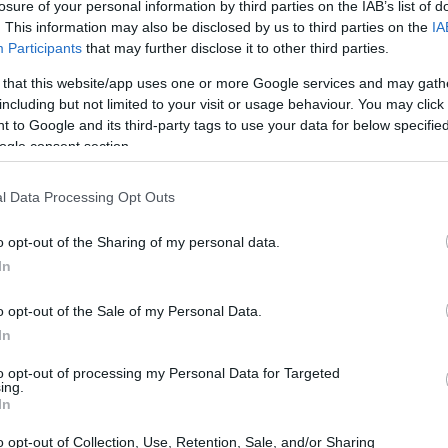
losure of your personal information by third parties on the IAB’s list of
10:57
. This information may also be disclosed by us to third parties on the
IA
ιτουργικούς και σύγχρονους
Participants
that may further disclose it to other third parties.
10:48
 that this website/app uses one or more Google services and may gath
including but not limited to your visit or usage behaviour. You may click 
 to Google and its third-party tags to use your data for below specifi
ΑΟΣΕ, προϋπολογισμού 353.037,14 ευρώ
10:36
ogle consent section.
εις ανακαίνισης, βελτίωσης και
 Η ΓΑΙΑΟΣΕ, ως θεματοφύλακας της
10:28
l Data Processing Opt Outs
ας, επιδιώκει να βελτιστοποιήσει την αξία
ό στον σιδηροδρομικό χαρακτήρα και την
o opt-out of the Sharing of my personal data.
In
10:21
o opt-out of the Sale of my Personal Data.
In
09:47
to opt-out of processing my Personal Data for Targeted
μιση πέντε σταθμών του Προαστιακού
ing.
In
09:35
o opt-out of Collection, Use, Retention, Sale, and/or Sharing