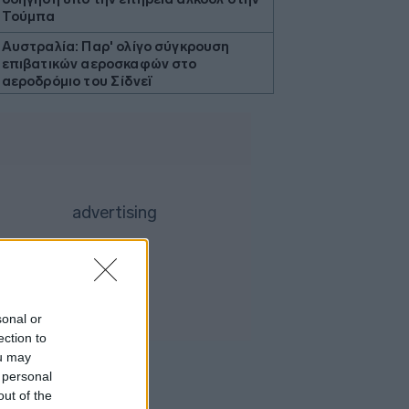
Τούμπα
Αυστραλία: Παρ' ολίγο σύγκρουση
επιβατικών αεροσκαφών στο
αεροδρόμιο του Σίδνεϊ
Τουρνάς: Πάνω από 400 πυρκαγιές σε
δέκα ημέρες
Κίνα: Ο πληθωρισμός στις τιμές
παραγωγού υποχώρησε σε χαμηλό
τριμήνου τον Ιούλιο
ΗΠΑ: Η Γερουσία προωθεί ιστορικό
νομοσχέδιο για τα κρυπτονομίσματα
Προς εκτύπωση το πολλαπλό βιβλίο
Γερμανία: Διευρύνεται το έλλειμα στο
εμπορικό ισοζύγιο με την Κίνα
sonal or
ection to
Τουρκία: Ζητεί από τη Ρωσία και την
ou may
Ουκρανία «μορατόριουμ» στις
 personal
επιθέσεις στα πλοία στη Μαύρη
out of the
Θάλασσα