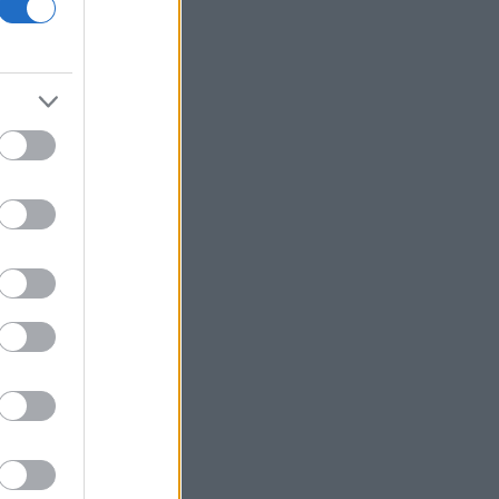
χρυσή ευκαιρία μελέτης για ειδικούς
επιστήμονες
Υπ. Μεταφορών: Οριστική λύση στο
ζήτημα των πινακίδων κυκλοφορίας
Τράπεζες: Στα 15 δισ. ευρώ ο στόχος
για νέα δάνεια το 2026
Γερμανία: Επεκτείνεται η έρευνα για
την ασφάλεια από τα drones μετά το
περιστατικό σε αεροδρόμιο
Καναδάς: Σε κατάσταση έκτακτης
ανάγκης κηρύχθηκε η επαρχία της
Βρετανικής Κολομβίας εξαιτίας των
πυρκαγιών
ΗΠΑ: Ο καρκίνος του Τζο Μπάιντεν έχει
εξαπλωθεί δηλώνει ο γιος του
Κέρκυρα: Οι top παραλίες που πρέπει
να επισκεφθείτε