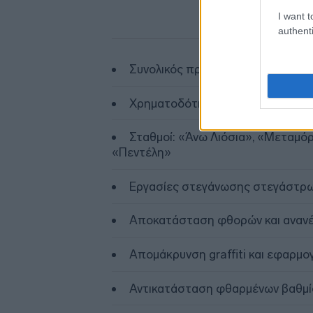
I want t
authenti
Συνολικός προϋπολογισμός: 353.
Χρηματοδότηση από τη ΓΑΙΑΟΣ
Σταθμοί: «Άνω Λιόσια», «Μεταμό
«Πεντέλη»
Εργασίες στεγάνωσης στεγάστρω
Αποκατάσταση φθορών και αναν
Απομάκρυνση graffiti και εφαρμογ
Αντικατάσταση φθαρμένων βαθμίδ