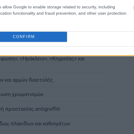
o allow Google to enable storage related to security, including
cation functionality and fraud prevention, and other user protection.
037,14 ευρώ (πλέον ΦΠΑ)
CONFIRM
Ε
ρφωση», «Ηράκλειο», «Κηφισίας» και
ν και αρμών διαστολής
έωση χρωματισμών
ή προστασίας antigraffiti
ων, πλακιδίων και καθισμάτων