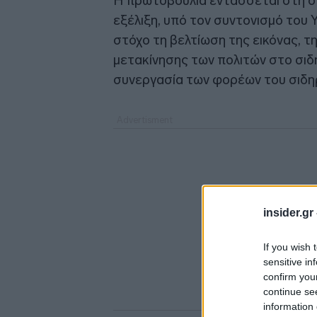
Η πρωτοβουλία εντάσσεται στη σ
εξέλιξη, υπό τον συντονισμό του
στόχο τη βελτίωση της εικόνας, τη
μετακίνησης των πολιτών στο σιδ
συνεργασία των φορέων του σιδ
insider.gr
If you wish 
sensitive in
confirm you
continue se
information 