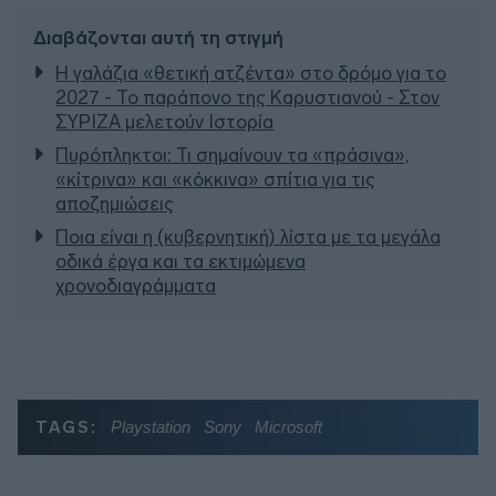
Διαβάζονται αυτή τη στιγμή
Η γαλάζια «θετική ατζέντα» στο δρόμο για το
2027 - Το παράπονο της Καρυστιανού - Στον
ΣΥΡΙΖΑ μελετούν Ιστορία
Πυρόπληκτοι: Τι σημαίνουν τα «πράσινα»,
«κίτρινα» και «κόκκινα» σπίτια για τις
αποζημιώσεις
Ποια είναι η (κυβερνητική) λίστα με τα μεγάλα
οδικά έργα και τα εκτιμώμενα
χρονοδιαγράμματα
TAGS:
Playstation
Sony
Microsoft