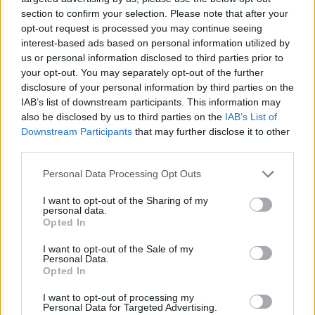
Μέσα σε αυτό το περιβάλλον, ορισμένοι
section to confirm your selection. Please note that after your
αναλυτές εκτιμούν ότι η επόμενη γενιά κονσολών
opt-out request is processed you may continue seeing
μπορεί να πλησιάσει τα 1.000 δολάρια. Η αύξηση
interest-based ads based on personal information utilized by
us or personal information disclosed to third parties prior to
αυτή δεν θα οφείλεται απαραίτητα σε σημαντικές
your opt-out. You may separately opt-out of the further
τεχνολογικές βελτιώσεις, αλλά κυρίως στο
disclosure of your personal information by third parties on the
αυξημένο κόστος των εξαρτημάτων και ιδιαίτερα
IAB’s list of downstream participants. This information may
της μνήμης. Η ανάπτυξη της τεχνητής
also be disclosed by us to third parties on the
IAB’s List of
Downstream Participants
that may further disclose it to other
νοημοσύνης, επομένως, δεν ωφελεί ολόκληρο
third parties.
τον τεχνολογικό κλάδο με τον ίδιο τρόπο, αλλά
δημιουργεί νικητές και χαμένους, ανάλογα με τη
Please note that this website/app uses one or more Google
Personal Data Processing Opt Outs
services and may gather and store information including but
θέση κάθε εταιρείας στην αλυσίδα παραγωγής.
not limited to your visit or usage behaviour. You may click to
I want to opt-out of the Sharing of my
personal data.
grant or deny consent to Google and its third-party tags to
Opted In
use your data for below specified purposes in below Google
consent section.
I want to opt-out of the Sale of my
Personal Data.
Opted In
I want to opt-out of processing my
Personal Data for Targeted Advertising.