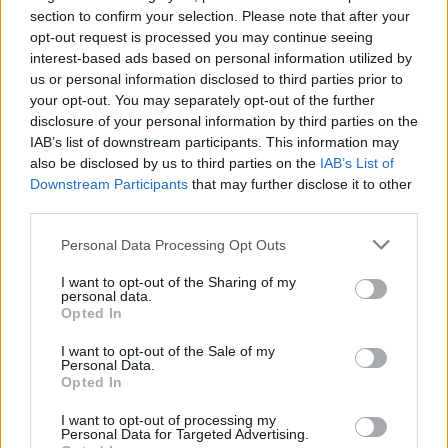
section to confirm your selection. Please note that after your
εισέρχονται στις ΗΠΑ με μειωμένο δασμολογικό
opt-out request is processed you may continue seeing
συντελεστή. Ανάμεσα στις εξαιρέσεις
interest-based ads based on personal information utilized by
περιλαμβάνονται ενεργειακά προϊόντα, σπάνιες
us or personal information disclosed to third parties prior to
γαίες, ορισμένα μέταλλα, φαρμακευτικά προϊόντα,
your opt-out. You may separately opt-out of the further
οργανικά χημικά και αεροπορικά εξαρτήματα,
disclosure of your personal information by third parties on the
IAB’s list of downstream participants. This information may
όπως αναφέρει το Reuters.
also be disclosed by us to third parties on the
IAB’s List of
Downstream Participants
that may further disclose it to other
third parties.
Please note that this website/app uses one or more Google
Personal Data Processing Opt Outs
services and may gather and store information including but
not limited to your visit or usage behaviour. You may click to
I want to opt-out of the Sharing of my
personal data.
grant or deny consent to Google and its third-party tags to
Opted In
use your data for below specified purposes in below Google
consent section.
I want to opt-out of the Sale of my
Personal Data.
Opted In
I want to opt-out of processing my
Personal Data for Targeted Advertising.