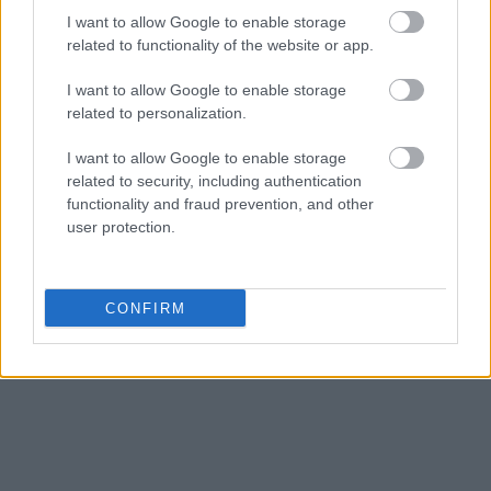
τρόφιμα.
I want to allow Google to enable storage
related to functionality of the website or app.
Ακολουθήστε το
insider.gr στο Google News
και μάθετε
I want to allow Google to enable storage
πρώτοι όλες τις
ειδήσεις
από την Ελλάδα και τον κόσμο.
related to personalization.
I want to allow Google to enable storage
related to security, including authentication
functionality and fraud prevention, and other
user protection.
CONFIRM