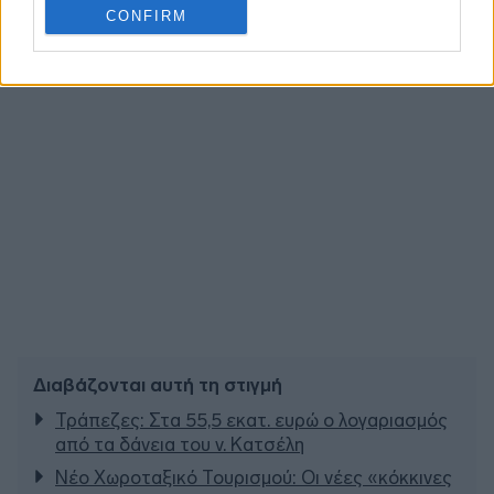
CONFIRM
Διαβάζονται αυτή τη στιγμή
Τράπεζες: Στα 55,5 εκατ. ευρώ ο λογαριασμός
από τα δάνεια του ν. Κατσέλη
Νέο Χωροταξικό Τουρισμού: Οι νέες «κόκκινες