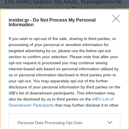
Στις λοιπές δράσεις της ΑΑΔΕ, περιλαμβάνονται:
Η εφαρμογή «Καταχώρηση Ποσοτήτων για τα
Συνδεδεμένα Καθεστώτα 'Αμεσων Ενισχύσεων»
insider.gr -
Do Not Process My Personal
paradoseis.aade.gr (2025), η de minimis Μηδικής
Information
('Ανοιγμα πλατφόρμας έως τέλος Μαΐου,
πληρωμές γ' δεκαήμερο Ιουνίου), τα Λιπάσματα
If you wish to opt-out of the sale, sharing to third parties, or
processing of your personal or sensitive information for
{'Ανοιγμα πλατφόρμας έως τέλος Μαΐου,
targeted advertising by us, please use the below opt-out
πληρωμές: μέσα Ιουνίου (3-4/2026), μέσα Ιουλίου
section to confirm your selection. Please note that after your
(5-6/2026), μέσα Σεπτεμβρίου (7-8/2026)}. Και
opt-out request is processed you may continue seeing
στις ψηφιακές δράσεις, η νέα αίτηση ΟΣΔΕ (έως
interest-based ads based on personal information utilized by
us or personal information disclosed to third parties prior to
μέσα Ιουνίου), το σύστημα ΜΙΔΑ (1η φάση την 1η
your opt-out. You may separately opt-out of the further
εβδομάδα του Ιουνίου), το myDATA 2.0-
disclosure of your personal information by third parties on the
Taxonomy (εντός του 2026 για γάλα, κρέας, μέλι,
IAB’s list of downstream participants. This information may
λάδι, πατάτες), τα μητρώα (Διαλειτουργικότητα
also be disclosed by us to third parties on the
IAB’s List of
Downstream Participants
that may further disclose it to other
μητρώων ΑΑΔΕ- ΥΠΑΑΤ) και οι Νέες τεχνολογίες
third parties.
(Monitoring- Παρακολούθηση ζώων).
Please note that this website/app uses one or more Google
Personal Data Processing Opt Outs
services and may gather and store information including but