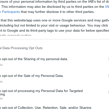
losure of your personal information by third parties on the IAB’s list of
10:31
. This information may also be disclosed by us to third parties on the
IA
υξιακό Πρόγραμμα Συμβάσεων
Participants
that may further disclose it to other third parties.
ό έγκριση της Κυβερνητικής Επιτροπής
 that this website/app uses one or more Google services and may gath
10:21
, αναγνωρίζοντας τον εμβληματικό
including but not limited to your visit or usage behaviour. You may click 
ιθέμενη αξία που δημιουργεί τόσο για την
 to Google and its third-party tags to use your data for below specifi
Λακωνίας όσο και για την εθνική
ogle consent section.
10:14
ξη.
l Data Processing Opt Outs
09:54
ργήθηκε από τη Μονάδα Στρατηγικών
o opt-out of the Sharing of my personal data.
υ τον Αύγουστο του 2025 και
In
ης σχετικής σύμβασης.
09:45
o opt-out of the Sale of my Personal Data.
In
to opt-out of processing my Personal Data for Targeted
09:21
ing.
In
o opt-out of Collection, Use, Retention, Sale, and/or Sharing