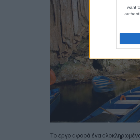
I want t
authenti
Το έργο αφορά ένα ολοκληρωμέν