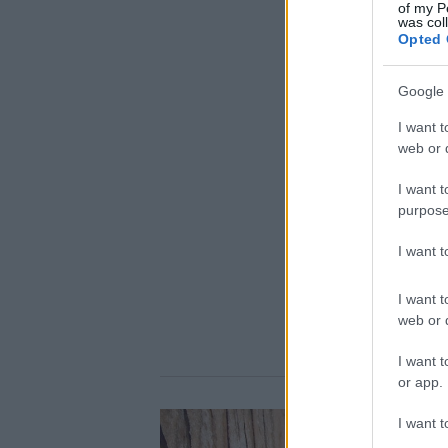
of my P
was col
Opted 
Google 
I want t
web or d
I want t
purpose
I want 
I want t
web or d
I want t
or app.
I want t