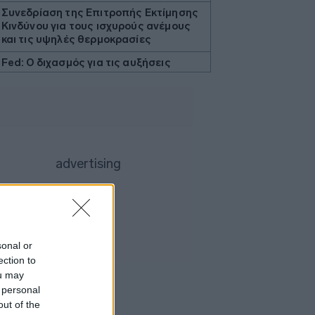
Συνεδρίαση της Επιτροπής Εκτίμησης
Κινδύνου για τους ισχυρούς ανέμους
και τις υψηλές θερμοκρασίες
Fed: Ο διχασμός για τις αυξήσεις
επιτοκίων βαθαίνει
5G παντού, 6G στον ορίζοντα: Πού
βρίσκεται η Ελλάδα στη μεγάλη
τεχνολογική μετάβαση
Η fintech εταιρεία AI Financial που
συνδέεται με τον Τραμπ πουλά τη
θυγατρική της στην Prime Delta
Ζελένσκι: Ευχαρίστησε την
αμερικανική Γερουσία για την
υιοθέτηση ν/σ που προβλέπει την
επιβολή σημαντικών κυρώσεων στη
sonal or
Ρωσία
ection to
Κολομβία: Ο Αμπελάρδο ντε λα
ou may
Εσπριέγια ορκίστηκε πρόεδρος της
 personal
χώρας
out of the