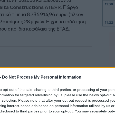
αι τον Πρόεδρο και Διευθύνοντα
11:39
elta Constructions ΑΤΕ»
κ. Γιώργο
τικό τίμημα 8.736.914,96 ευρώ (πλέον
υλοποίησης 28 μηνών. Η χρηματοδότηση
11:22
ρου από ίδια κεφάλαια της ΕΤΑΔ.
11:03
10:53
10:43
 -
Do Not Process My Personal Information
to opt-out of the sale, sharing to third parties, or processing of your per
formation for targeted advertising by us, please use the below opt-out s
10:38
r selection. Please note that after your opt-out request is processed y
eing interest-based ads based on personal information utilized by us or
disclosed to third parties prior to your opt-out. You may separately opt-