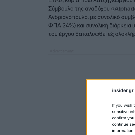
ΕΤΑΔ, κυρία Ηρώ Χατζηγεωργίου κ
Σύμβουλο της αναδόχου
«Alphad
Ανδριανόπουλο, με συνολικό συμβα
ΦΠΑ 24%) και συνολική διάρκεια 
του έργου θα καλυφθεί εξ ολοκλή
insider.gr
If you wish 
sensitive in
confirm you
continue se
information 