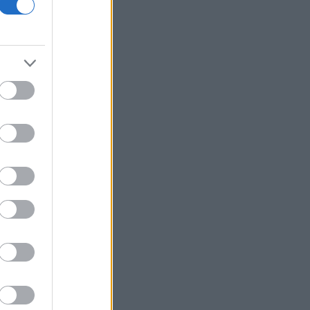
Γερμανία: «Στημένη προβοκάτσια» το
περιστατικό με το drone σύμφωνα με
τη ρωσική πρεσβεία στο Βερολίνο
Μαύρη Θάλασσα: Η εμπορική ναυτιλία
στην πρώτη γραμμή ενός ακήρυχτου
πολέμου
Ελληνική Αναπτυξιακή Τράπεζα: Με
«προίκα» 2 δισ. ευρώ ανοίγει δρόμο για
δάνεια έως 5 δισ. σε μικρομεσαίες
Nvidia: Θα επενδύσει έως και 3 δισ.
δολάρια στη Lancium, την εταιρεία
ανάπτυξης του κέντρου δεδομένων
Stargate
5 γραφικά ψαροχώρια της Ελλάδας
που δεν έχετε ανακαλύψει ακόμα
ΟΣΔΕ: Ευρωπαϊκή έγκριση, εγχώριο
στρες τεστ
Τα ανοιχτά μέτωπα για την ενίσχυση