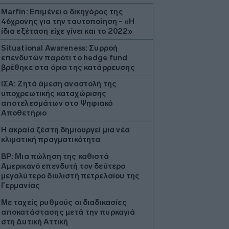
Marfin: Επιμένει ο δικηγόρος της
46χρονης για την ταυτοποίηση - «Η
ίδια εξέταση είχε γίνει και το 2022»
Situational Awareness: Συρροή
επενδυτών παρότι το hedge fund
βρέθηκε στα όρια της κατάρρευσης
ΙΣΑ: Ζητά άμεση αναστολή της
υποχρεωτικής καταχώρισης
αποτελεσμάτων στο Ψηφιακό
Αποθετήριο
Η ακραία ζέστη δημιουργεί μια νέα
κλιματική πραγματικότητα
BP: Μια πώληση της καθιστά
Αμερικανό επενδυτή τον δεύτερο
μεγαλύτερο διυλιστή πετρελαίου της
Γερμανίας
Με ταχείς ρυθμούς οι διαδικασίες
αποκατάστασης μετά την πυρκαγιά
στη Δυτική Αττική