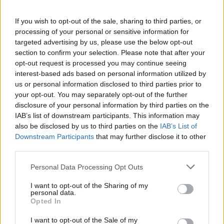
υπάρξουν σημαντικές αλλαγές στην αναλογία
χρέους/νομίσματος για να αντιμετωπιστεί το
If you wish to opt-out of the sale, sharing to third parties, or
πρόβλημα του χρέους, του εμπορίου και των
processing of your personal or sensitive information for
κεφαλαιακών ανισορροπιών», υποστηρίζοντας
targeted advertising by us, please use the below opt-out
section to confirm your selection. Please note that after your
ότι η επόμενη κίνηση της κυβέρνησης Τραμπ θα
opt-out request is processed you may continue seeing
πρέπει να είναι η μείωση του ελλείμματος των
interest-based ads based on personal information utilized by
ΗΠΑ στο 3% του ΑΕΠ της χώρας.
us or personal information disclosed to third parties prior to
your opt-out. You may separately opt-out of the further
disclosure of your personal information by third parties on the
Ακολουθήστε το
insider.gr στο Google News
και μάθετε
IAB’s list of downstream participants. This information may
πρώτοι όλες τις
ειδήσεις
από την Ελλάδα και τον κόσμο.
also be disclosed by us to third parties on the
IAB’s List of
Downstream Participants
that may further disclose it to other
third parties.
Please note that this website/app uses one or more Google
Personal Data Processing Opt Outs
services and may gather and store information including but
not limited to your visit or usage behaviour. You may click to
I want to opt-out of the Sharing of my
personal data.
grant or deny consent to Google and its third-party tags to
Opted In
use your data for below specified purposes in below Google
consent section.
I want to opt-out of the Sale of my