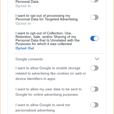
Personal Data.
Opted In
I want to opt-out of processing my
Personal Data for Targeted Advertising.
Opted In
I want to opt-out of Collection, Use,
Retention, Sale, and/or Sharing of my
Personal Data that Is Unrelated with the
Purposes for which it was collected.
Opted Out
Διαβάζονται αυτή τη στιγμή
Ο Τραμπ αναδημοσίευσε συνέντευξη του
Google consents
Πλεύρη
I want to allow Google to enable storage
Εξοικονομώ - Επιχειρώ: Παράταση έως τις 30
related to advertising like cookies on web or
Νοεμβρίου για περισσότερες από 400
device identifiers in apps.
επιχειρήσεις
I want to allow my user data to be sent to
Μετά την επιτυχία των καθαρών οικοπέδων, ας
Google for online advertising purposes.
τολμήσουμε τα «καθαρά χωράφια» και
μεταρρύθμιση της γης στην Ελλάδα
I want to allow Google to send me
personalized advertising.