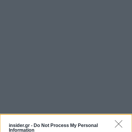
insider.gr -
Do Not Process My Personal
«Με τον ένα ή τον άλλο τρόπο, θα πρέπει να
Information